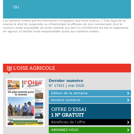
OU
Les opinions emises par les internautes n'engagent que leurs auteurs. L'Oise Agricole se
reserve le droit de suspendre ou d'interrompre la diffusion de tout commentaire dont le
contenu serait susceptible de porter atteinte aux tiers ou d'enfreindre les lois et reglements
en vigueur, et decline toute responsabilite quant aux opinions emises,
L'OISE AGRICOLE
Dernier numéro
N° 17421 | mai 2026
Edition de la semaine
Anciens numéros
OFFRE D’ESSAI
1 N° GRATUIT
Bénéficiez de l’offre
ABONNEZ-VOUS