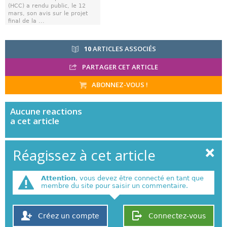
(HCC) a rendu public, le 12
mars, son avis sur le projet
final de la ...
10
ARTICLES ASSOCIÉS
PARTAGER CET ARTICLE
ABONNEZ-VOUS !
Aucune
reactions
a cet article
Réagissez à cet article
Attention
, vous devez être connecté en tant que
membre du site pour saisir un commentaire.
Créez un compte
Connectez-vous