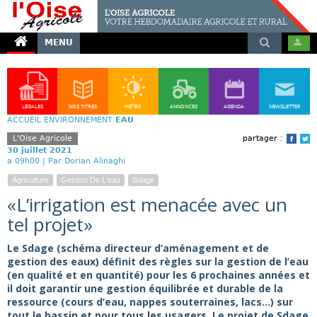
MENU
LÉGALES
NOS TITRES
MÉTÉO
ANNONCES
AGENDA
NEWSLETTER
ACCUEIL
ENVIRONNEMENT
EAU
L'Oise Agricole
partager :
Face
T
30 juillet 2021
a 09h00 |
Par Dorian Alinaghi
Agriculture
Gestion De L'eau
Sdage
«L’irrigation est menacée avec un
tel projet»
Le Sdage (schéma directeur d’aménagement et de
gestion des eaux) définit des règles sur la gestion de l’eau
(en qualité et en quantité) pour les 6 prochaines années et
il doit garantir une gestion équilibrée et durable de la
ressource (cours d’eau, nappes souterraines, lacs…) sur
tout le bassin et pour tous les usagers. Le projet de Sdage