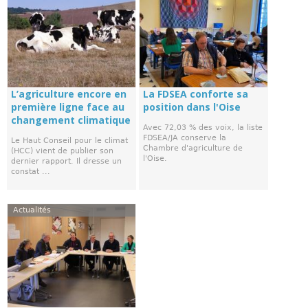
L’agriculture encore en
La FDSEA conforte sa
première ligne face au
position dans l'Oise
changement climatique
Avec 72,03 % des voix, la liste
FDSEA/JA conserve la
Le Haut Conseil pour le climat
Chambre d'agriculture de
(HCC) vient de publier son
l'Oise.
dernier rapport. Il dresse un
constat ...
Actualités