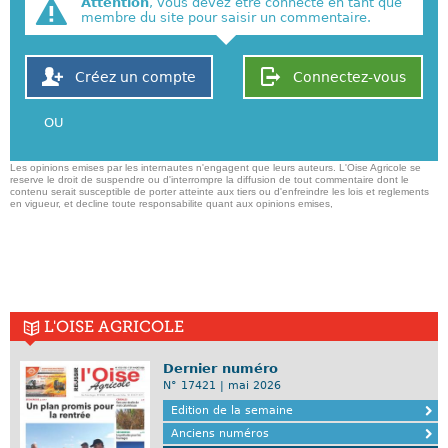
Attention
, vous devez être connecté en tant que
membre du site pour saisir un commentaire.
Créez un compte
Connectez-vous
OU
Les opinions emises par les internautes n'engagent que leurs auteurs. L'Oise Agricole se
reserve le droit de suspendre ou d'interrompre la diffusion de tout commentaire dont le
contenu serait susceptible de porter atteinte aux tiers ou d'enfreindre les lois et reglements
en vigueur, et decline toute responsabilite quant aux opinions emises,
L'OISE AGRICOLE
Dernier numéro
N° 17421 | mai 2026
Edition de la semaine
Anciens numéros