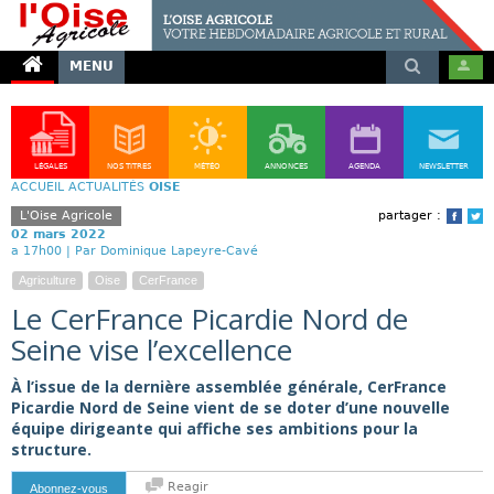
MENU
LÉGALES
NOS TITRES
MÉTÉO
ANNONCES
AGENDA
NEWSLETTER
ACCUEIL
ACTUALITÉS
OISE
L'Oise Agricole
partager :
Face
T
02 mars 2022
a 17h00 |
Par Dominique Lapeyre-Cavé
Agriculture
Oise
CerFrance
Le CerFrance Picardie Nord de
Seine vise l’excellence
À l’issue de la dernière assemblée générale, CerFrance
Picardie Nord de Seine vient de se doter d’une nouvelle
équipe dirigeante qui affiche ses ambitions pour la
structure.
Reagir
Abonnez-vous