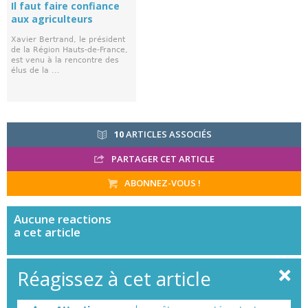
Il faut faire confiance
aux agriculteurs
Xavier Bertrand, le président
de la Région Hauts-de-France,
est venu à la rencontre des
élus de la ...
10
ARTICLES ASSOCIÉS
PARTAGER CET ARTICLE
ABONNEZ-VOUS !
Aucune
reactions
a cet article
Réagissez à cet article