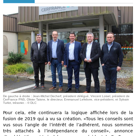
De gauche à droite : Jean-Michel Decherf, président délégué, Vincent Loisel, président de
CerFrance PNS, Olivier Taisne, le directeur, Emmanuel Lefebvre, vice-président, et Sylvain
Turlot, trésorier. - © DLC
Pour cela, elle continuera la logique affichée lors de la
fusion de 2019 qui a vu sa création. «Tous les conseils sont
vus sous l’angle de l’intérêt de l’adhérent, nous sommes
très attachés à l’indépendance du conseil», annonce