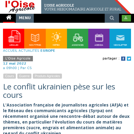
MENU
LÉGALES
NOS TITRES
MÉTÉO
ANNONCES
AGENDA
NEWSLETTER
ACCUEIL
ACTUALITÉS
EUROPE
L'Oise Agricole
partager :
Face
T
12 mai 2022
a 09h00 |
Par CS
Cours
Guerre
Produts Agricoles
Le conflit ukrainien pèse sur les
cours
L'Association française de journalistes agricoles (AFJA) et
le Réseau des communicants agricoles (Syrpa) ont
récemment organisé une rencontre-débat autour de deux
thèmes, en particulier l'évolution du cours de matières
premières (sucre, engrais et alimentation animale) au
regard du conflit ukrainien.