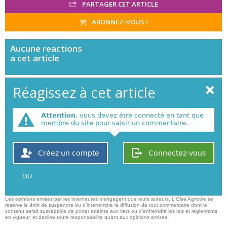
PARTAGER CET ARTICLE
ABONNEZ-VOUS !
Aucune
reactions
a cet article
Réagissez à cet article
Attention
, vous devez être connecté en tant que
membre du site pour saisir un commentaire.
Créez un compte
Connectez-vous
OU
Les opinions emises par les internautes n'engagent que leurs auteurs. L'Oise Agricole se
reserve le droit de suspendre ou d'interrompre la diffusion de tout commentaire dont le
contenu serait susceptible de porter atteinte aux tiers ou d'enfreindre les lois et reglements
en vigueur, et decline toute responsabilite quant aux opinions emises,