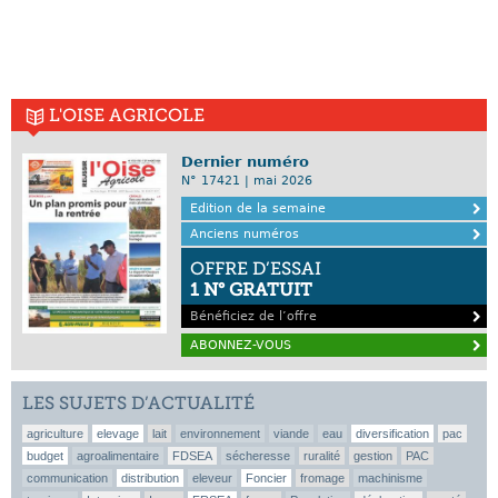
L'OISE AGRICOLE
Dernier numéro
N° 17421 | mai 2026
Edition de la semaine
Anciens numéros
OFFRE D’ESSAI
1 N° GRATUIT
Bénéficiez de l’offre
ABONNEZ-VOUS
LES SUJETS D’ACTUALITÉ
agriculture
elevage
lait
environnement
viande
eau
diversification
pac
budget
agroalimentaire
FDSEA
sécheresse
ruralité
gestion
PAC
communication
distribution
eleveur
Foncier
fromage
machinisme