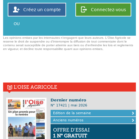
Créez un compte
Connectez-vous
OU
Les opinions emises par les internautes n'engagent que leurs auteurs. L'Oise Agricole se
reserve le droit de suspendre ou d'interrompre la diffusion de tout commentaire dont le
contenu serait susceptible de porter atteinte aux tiers ou d'enfreindre les lois et reglements
en vigueur, et decline toute responsabilite quant aux opinions emises,
L'OISE AGRICOLE
Dernier numéro
N° 17421 | mai 2026
Edition de la semaine
Anciens numéros
OFFRE D’ESSAI
1 N° GRATUIT