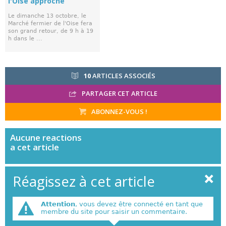
l'Oise approche
Le dimanche 13 octobre, le
Marché fermier de l'Oise fera
son grand retour, de 9 h à 19
h dans le ...
10
ARTICLES ASSOCIÉS
PARTAGER CET ARTICLE
ABONNEZ-VOUS !
Aucune
reactions
a cet article
Réagissez à cet article
Attention
, vous devez être connecté en tant que
membre du site pour saisir un commentaire.