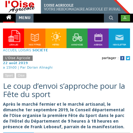
MENU
LÉGALES
NOS TITRES
MÉTÉO
ANNONCES
AGENDA
NEWSLETTER
ACCUEIL
LOISIRS
SOCIÉTÉ
L'Oise Agricole
partager :
Face
T
22 août 2019
a 15h00 |
Par Dorian Alinaghi
Sport
Oise
Le coup d’envoi s’approche pour la
Fête du sport
Après le marché fermier et le marché artisanal, le
dimanche 1er septembre 2019, le Conseil départemental
de l’Oise organise la première Fête du Sport dans le parc
de l’Hôtel du Département de 9 heures à 18 heures en
présence de Frank Leboeuf, parrain de la manifestation.