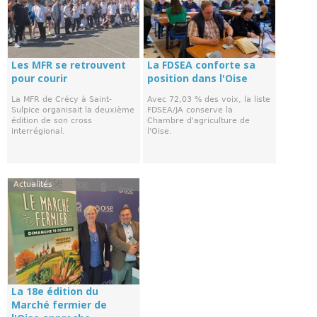
Les MFR se retrouvent
La FDSEA conforte sa
pour courir
position dans l'Oise
La MFR de Crécy à Saint-
Avec 72,03 % des voix, la liste
Sulpice organisait la deuxième
FDSEA/JA conserve la
édition de son cross
Chambre d'agriculture de
interrégional.
l'Oise.
Actualités
La 18e édition du
Marché fermier de