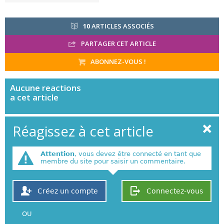
10
ARTICLES ASSOCIÉS
PARTAGER CET ARTICLE
ABONNEZ-VOUS !
Aucune
reactions
a cet article
Réagissez à cet article
Attention
, vous devez être connecté en tant que
membre du site pour saisir un commentaire.
Créez un compte
Connectez-vous
OU