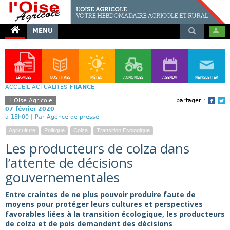
MENU
LÉGALES
NOS TITRES
MÉTÉO
ANNONCES
AGENDA
NEWSLETTER
ACCUEIL
ACTUALITÉS
FRANCE
L'Oise Agricole
partager :
Face
T
07 février 2020
a 15h00 |
Par Agence de presse
Agriculture
Politique
Colza
Transition Ecologique
Les producteurs de colza dans
l’attente de décisions
gouvernementales
Entre craintes de ne plus pouvoir produire faute de
moyens pour protéger leurs cultures et perspectives
favorables liées à la transition écologique, les producteurs
de colza et de pois demandent des décisions