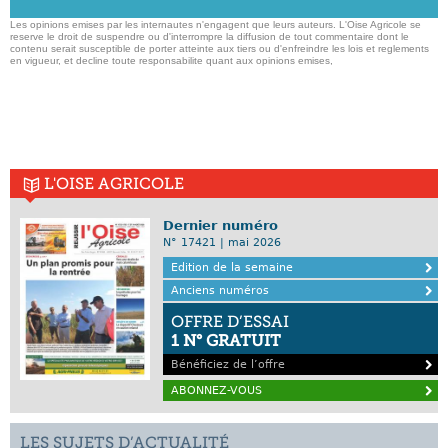
Les opinions emises par les internautes n'engagent que leurs auteurs. L'Oise Agricole se
reserve le droit de suspendre ou d'interrompre la diffusion de tout commentaire dont le
contenu serait susceptible de porter atteinte aux tiers ou d'enfreindre les lois et reglements
en vigueur, et decline toute responsabilite quant aux opinions emises,
L'OISE AGRICOLE
Dernier numéro
N° 17421 | mai 2026
Edition de la semaine
Anciens numéros
OFFRE D’ESSAI
1 N° GRATUIT
Bénéficiez de l’offre
ABONNEZ-VOUS
LES SUJETS D’ACTUALITÉ