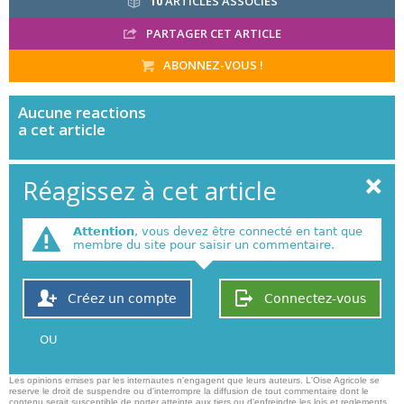
10
ARTICLES ASSOCIÉS
PARTAGER CET ARTICLE
ABONNEZ-VOUS !
Aucune
reactions
a cet article
Réagissez à cet article
Attention
, vous devez être connecté en tant que
membre du site pour saisir un commentaire.
Créez un compte
Connectez-vous
OU
Les opinions emises par les internautes n'engagent que leurs auteurs. L'Oise Agricole se
reserve le droit de suspendre ou d'interrompre la diffusion de tout commentaire dont le
contenu serait susceptible de porter atteinte aux tiers ou d'enfreindre les lois et reglements