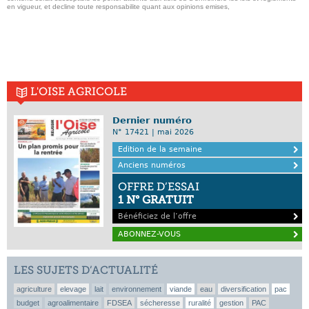
en vigueur, et decline toute responsabilite quant aux opinions emises,
L'OISE AGRICOLE
Dernier numéro
N° 17421 | mai 2026
Edition de la semaine
Anciens numéros
OFFRE D’ESSAI
1 N° GRATUIT
Bénéficiez de l’offre
ABONNEZ-VOUS
LES SUJETS D’ACTUALITÉ
agriculture
elevage
lait
environnement
viande
eau
diversification
pac
budget
agroalimentaire
FDSEA
sécheresse
ruralité
gestion
PAC