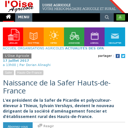
MENU
LÉGALES
NOS TITRES
MÉTÉO
ANNONCES
AGENDA
NEWSLETTER
ACCUEIL
ORGANISATIONS AGRICOLES
ACTUALITÉS DES OPA
L'Oise Agricole
partager :
Face
T
17 juillet 2017
a 13h00 |
Par Dorian Alinaghi
Safer
Hauts-De-France
Naissance de la Safer Hauts-de-
France
L’ex président de la Safer de Picardie et polyculteur-
éleveur à Thieux, Sylvain Versluys, devient le nouveau
dirigeant de la société d’aménagement foncier et
d’établissement rural des Hauts-de-France.
Reagir
Abonnez-vous