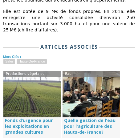
Elle est dotée de 9 M€ de fonds propres. En 2016, elle
enregistre une activité consolidée d’environ 250
transactions portant sur 3.000 ha et pour une valeur de
25 M€ (chiffre d’affaires).
ARTICLES ASSOCIÉS
Mots Clés :
Safer
Hauts-De-France
Productions végétales
Eau
Fonds d’urgence pour
Quelle gestion de l'eau
les exploitations en
pour l'agriculture des
grandes cultures
Hauts-de-France?