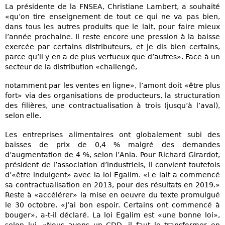
La présidente de la FNSEA, Christiane Lambert, a souhaité
«qu’on tire enseignement de tout ce qui ne va pas bien,
dans tous les autres produits que le lait, pour faire mieux
l’année prochaine. Il reste encore une pression à la baisse
exercée par certains distributeurs, et je dis bien certains,
parce qu’il y en a de plus vertueux que d’autres». Face à un
secteur de la distribution «challengé,
notamment par les ventes en ligne», l’amont doit «être plus
fort» via des organisations de producteurs, la structuration
des filières, une contractualisation à trois (jusqu’à l’aval),
selon elle.
Les entreprises alimentaires ont globalement subi des
baisses de prix de 0,4 % malgré des demandes
d’augmentation de 4 %, selon l’Ania. Pour Richard Girardot,
président de l’association d’industriels, il convient toutefois
d’«être indulgent» avec la loi Egalim. «Le lait a commencé
sa contractualisation en 2013, pour des résultats en 2019.»
Reste à «accélérer» la mise en oeuvre du texte promulgué
le 30 octobre. «J’ai bon espoir. Certains ont commencé à
bouger», a-t-il déclaré. La loi Egalim est «une bonne loi»,
selon lui. «Nous avons un CDD, il faut le transformer en