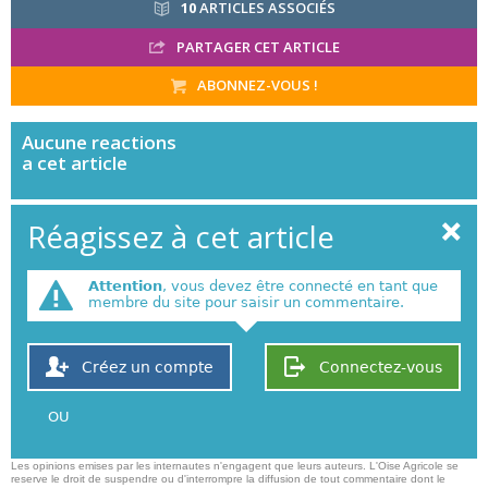
10
ARTICLES ASSOCIÉS
PARTAGER CET ARTICLE
ABONNEZ-VOUS !
Aucune
reactions
a cet article
Réagissez à cet article
Attention
, vous devez être connecté en tant que
membre du site pour saisir un commentaire.
Créez un compte
Connectez-vous
OU
Les opinions emises par les internautes n'engagent que leurs auteurs. L'Oise Agricole se
reserve le droit de suspendre ou d'interrompre la diffusion de tout commentaire dont le