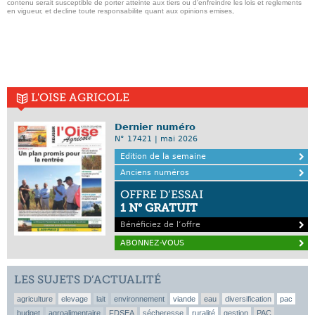
contenu serait susceptible de porter atteinte aux tiers ou d'enfreindre les lois et reglements
en vigueur, et decline toute responsabilite quant aux opinions emises,
L'OISE AGRICOLE
Dernier numéro
N° 17421 | mai 2026
Edition de la semaine
Anciens numéros
OFFRE D’ESSAI
1 N° GRATUIT
Bénéficiez de l’offre
ABONNEZ-VOUS
LES SUJETS D’ACTUALITÉ
agriculture
elevage
lait
environnement
viande
eau
diversification
pac
budget
agroalimentaire
FDSEA
sécheresse
ruralité
gestion
PAC