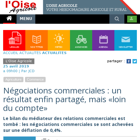
MENU
LÉGALES
NOS TITRES
MÉTÉO
ANNONCES
AGENDA
NEWSLETTER
ACCUEIL
ACTUALITÉS
ACTUALITÉS
L'Oise Agricole
partager :
Face
T
25 avril 2019
a 09h00 |
Par JCD
Agriculture
Commerce
Négociations commerciales : un
résultat enfin partagé, mais «loin
du compte»
Le bilan du médiateur des relations commerciales est
tombé : les négociations commerciales se sont achevées
sur une déflation de 0,4%.