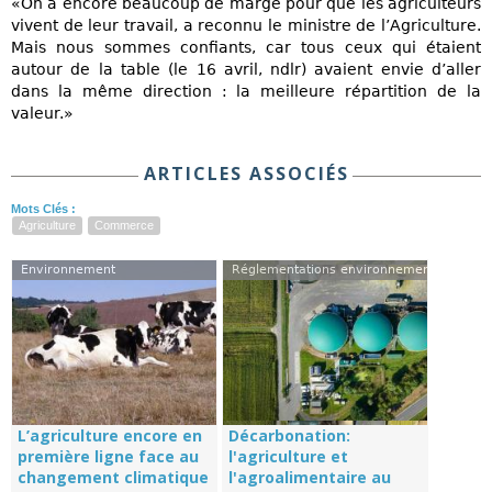
«On a encore beaucoup de marge pour que les agriculteurs
vivent de leur travail, a reconnu le ministre de l’Agriculture.
Mais nous sommes confiants, car tous ceux qui étaient
autour de la table (le 16 avril, ndlr) avaient envie d’aller
dans la même direction : la meilleure répartition de la
valeur.»
ARTICLES ASSOCIÉS
Mots Clés :
Agriculture
Commerce
Environnement
Réglementations environnementales
L’agriculture encore en
Décarbonation:
première ligne face au
l'agriculture et
changement climatique
l'agroalimentaire au