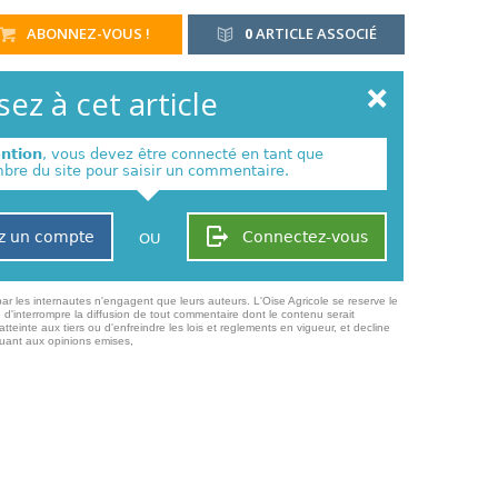
ABONNEZ-VOUS !
0
ARTICLE ASSOCIÉ
ez à cet article
ention
, vous devez être connecté en tant que
re du site pour saisir un commentaire.
z un compte
Connectez-vous
OU
ar les internautes n'engagent que leurs auteurs. L'Oise Agricole se reserve le
 d'interrompre la diffusion de tout commentaire dont le contenu serait
atteinte aux tiers ou d'enfreindre les lois et reglements en vigueur, et decline
quant aux opinions emises,