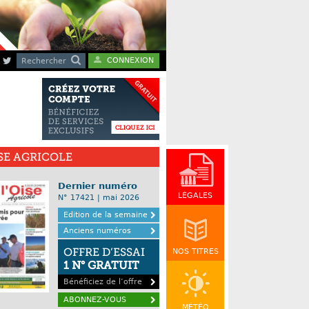
CONNEXION
Rechercher
ISE AGRICOLE
Dernier numéro
LÉGALES
N° 17421 | mai 2026
Edition de la semaine
Anciens numéros
OFFRE D’ESSAI
NOS TITRES
1 N° GRATUIT
Bénéficiez de l’offre
ABONNEZ-VOUS
MÉTÉO