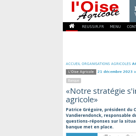
REUSSIR.FR
MENU
CON
ACCUEIL
ORGANISATIONS AGRICOLES
A
L'Oise Agricole
21 décembre 2023
a
Banque
«Notre stratégie s'
agricole»
Patrice Grégoire, président du C
Vandierendonck, responsable du 
questions-réponses sur la situ
banque met en place.