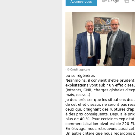
Reagir
Im
Abonnez-vous
- © Crédit agricole
pu se régénérer.
Néanmoins, il convient d'être prudent 
exploitations vont subir un effet cis
(intrants, GNR, charges globales d'exp
maïs, colza...).
Je dois préciser que les situations des
de cet effet ciseaux ne seront pas re
ceux qui, craignant des ruptures d'ap
à des prix conséquents. Depuis le prix
plus de 40 %. Pour certaines exploitati
commercialisation pivot est de 220 E
En élevage, nous retrouvons aussi cet
Un autre critère que nous regardons po