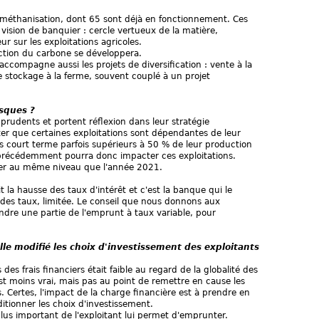
 méthanisation, dont 65 sont déjà en fonctionnement. Ces
vision de banquier : cercle vertueux de la matière,
r sur les exploitations agricoles.
faction du carbone se développera.
e accompagne aussi les projets de diversification : vente à la
le stockage à la ferme, souvent couplé à un projet
isques ?
 prudents et portent réflexion dans leur stratégie
ter que certaines exploitations sont dépendantes de leur
s court terme parfois supérieurs à 50 % de leur production
é précédemment pourra donc impacter ces exploitations.
ituer au même niveau que l'année 2021.
t la hausse des taux d'intérêt et c'est la banque qui le
 des taux, limitée. Le conseil que nous donnons aux
dre une partie de l'emprunt à taux variable, pour
lle modifié les choix d'investissement des exploitants
des frais financiers était faible au regard de la globalité des
t moins vrai, mais pas au point de remettre en cause les
s. Certes, l'impact de la charge financière est à prendre en
itionner les choix d'investissement.
us important de l'exploitant lui permet d'emprunter.