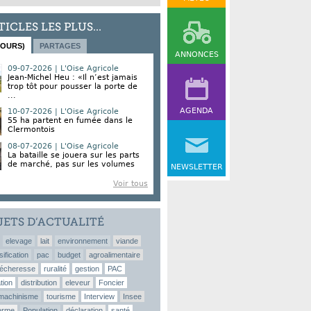
TICLES LES PLUS...
JOURS)
PARTAGES
ANNONCES
09-07-2026 | L'Oise Agricole
Jean-Michel Heu : «Il n’est jamais
trop tôt pour pousser la porte de
...
AGENDA
10-07-2026 | L'Oise Agricole
55 ha partent en fumée dans le
Clermontois
08-07-2026 | L'Oise Agricole
La bataille se jouera sur les parts
de marché, pas sur les volumes
NEWSLETTER
Voir tous
JETS D’ACTUALITÉ
elevage
lait
environnement
viande
sification
pac
budget
agroalimentaire
écheresse
ruralité
gestion
PAC
tion
distribution
eleveur
Foncier
machinisme
tourisme
Interview
Insee
erme
Population
déclaration
santé