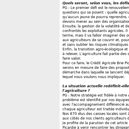
Quels seront, selon vous, les défi
PG : Le premier défi est le renouvelle
questions qui se posent : quelle agri
qu'aucun jeune de pourra reprendre, ou
devons mener au sein des organisation
Ensuite, la gestion de la volatilité et 
confrontés les exploitants agricoles.
terme, mais il va falloir imaginer des
aux agriculteurs de se couvrir et, pou
et sans oublier les risques climatiques 
Enfin, la transition agro-écologique et
à relever. L'agriculture fait partie d
faire valoir.
Pour ce faire, le Crédit Agricole Brie
serons en mesure de faire des propos
démarche dans laquelle se lancent déjà
lequel nous voulons nous impliquer.
La situation actuelle redéfinit-elle
l'agriculture ?
PG : Notre stratégie est fidèle à notr
problème est identifié par nos équipes
avec l'accompagnement différencié aup
chaque agriculteur est traitée individ
Nos 870 élus des caisses locales sont 
aux côtés de nos clients agriculteurs
Je profite de la parution de cet article
Picardie à venir rencontrer les dirige