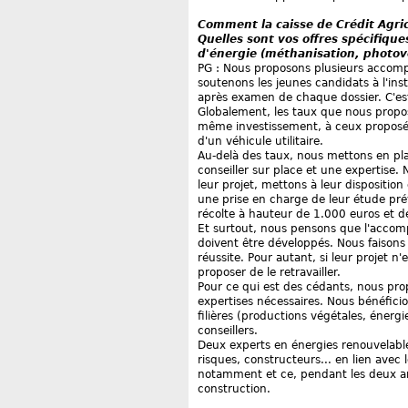
Comment la caisse de Crédit Agric
Quelles sont vos offres spécifique
d'énergie (méthanisation, photov
PG : Nous proposons plusieurs accomp
soutenons les jeunes candidats à l'inst
après examen de chaque dossier. C'est 
Globalement, les taux que nous proposo
même investissement, à ceux proposés 
d'un véhicule utilitaire.
Au-delà des taux, nous mettons en pl
conseiller sur place et une expertise. 
leur projet, mettons à leur disposition
une prise en charge de leur étude prév
récolte à hauteur de 1.000 euros et d
Et surtout, nous pensons que l'accomp
doivent être développés. Nous faisons 
réussite. Pour autant, si leur projet n
proposer de le retravailler.
Pour ce qui est des cédants, nous p
expertises nécessaires. Nous bénéficio
filières (productions végétales, énergie
conseillers.
Deux experts en énergies renouvelabl
risques, constructeurs... en lien avec 
notamment et ce, pendant les deux an
construction.