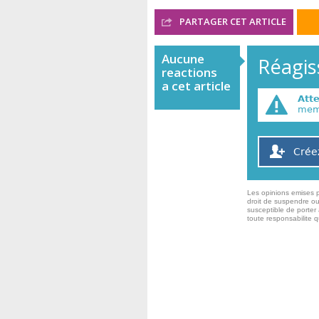
PARTAGER CET ARTICLE
Aucune
Réagiss
reactions
a cet article
Att
memb
Crée
Les opinions emises p
droit de suspendre ou
susceptible de porter 
toute responsabilite 