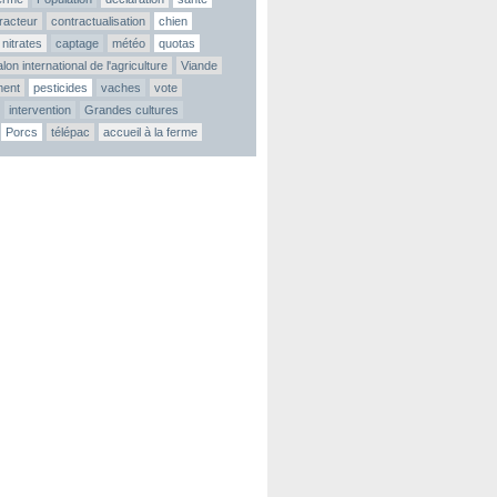
tracteur
contractualisation
chien
nitrates
captage
météo
quotas
lon international de l'agriculture
Viande
ment
pesticides
vaches
vote
intervention
Grandes cultures
Porcs
télépac
accueil à la ferme