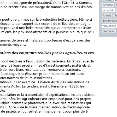
ion pour épargne de précaution). Dans l'Oise et la Somme,
securite
er, se créant ainsi une marge de manoeuvre en cas d'aléas,
ecophyto
Arvalis
Sa
n peut dire un mot sur la production betteravière. Même si
Environne
décevants par rapport aux espoirs de milieu de campagne,
prevention
font preuve d'une belle remontée qui va permettre de lisser
promotion
va mieux, les prix sont attractifs et la jaunisse n'aura que peu
ommes de terre et maïs, sont porteuses d'espoir avec des
ndements moyens.
inations des emprunts réalisés par les agriculteurs ces
sont destinés à l'acquisition de matériels. En 2022, avec la
t avancé leurs programmes d'investissements matériels et
té de leurs bons résultats pour renouveler tracteurs,
 d'épandage. Nos éleveurs producteurs de lait ont aussi
 aux normes de leurs installations.
isation sur cet exercice. Environ 40 % des réalisations de
ements Agilor. La tendance est différente en 2023, les
blés.
stallation et la transmission d'exploitations, les acquisitions
ents.Enfin, les agriculteurs ont emprunté pour des projets
elables, comme le photovoltaïque avec des réalisations qui
23. Acteur de la filière méthanisation, le Crédit Agricole
 de projets en conseil et en financement pour plus de 9