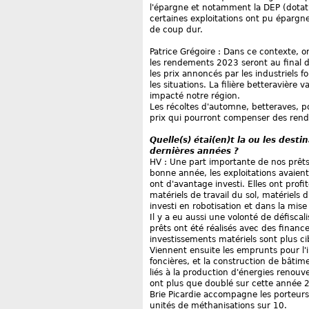
l'épargne et notamment la DEP (dotat
certaines exploitations ont pu épargn
de coup dur.
Patrice Grégoire : Dans ce contexte, o
les rendements 2023 seront au final 
les prix annoncés par les industriels 
les situations. La filière betteravière 
impacté notre région.
Les récoltes d'automne, betteraves, p
prix qui pourront compenser des re
Quelle(s) étai(en)t la ou les dest
dernières années ?
HV : Une part importante de nos prêts 
bonne année, les exploitations avaien
ont d'avantage investi. Elles ont profi
matériels de travail du sol, matériels
investi en robotisation et dans la mise
Il y a eu aussi une volonté de défiscal
prêts ont été réalisés avec des financ
investissements matériels sont plus ci
Viennent ensuite les emprunts pour l'in
foncières, et la construction de bâtim
liés à la production d'énergies renouv
ont plus que doublé sur cette année 20
Brie Picardie accompagne les porteurs
unités de méthanisations sur 10.