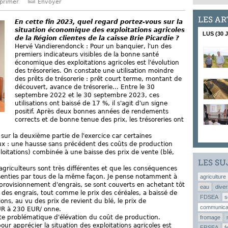
primer
Envoyer
LES AR
En cette fin 2023, quel regard portez-vous sur la
situation économique des exploitations agricoles
LUS (30 
de la Région clientes de la caisse Brie Picardie ?
Hervé Vandierendonck : Pour un banquier, l'un des
premiers indicateurs visibles de la bonne santé
économique des exploitations agricoles est l'évolution
des trésoreries. On constate une utilisation moindre
des prêts de trésorerie : prêt court terme, montant de
découvert, avance de trésorerie... Entre le 30
septembre 2022 et le 30 septembre 2023, ces
utilisations ont baissé de 17 %, il s'agit d'un signe
positif. Après deux bonnes années de rendements
corrects et de bonne tenue des prix, les trésoreries ont
sur la deuxième partie de l'exercice car certaines
eaux : une hausse sans précédent des coûts de production
loitations) combinée à une baisse des prix de vente (blé,
LES SU
 agriculteurs sont très différentes et que les conséquences
ssenties par tous de la même façon. Je pense notamment à
agriculture
provisionnement d'engrais, se sont couverts en achetant tôt
eau
diver
 des engrais, tout comme le prix des céréales, a baissé de
FDSEA
s
ons, au vu des prix de revient du blé, le prix de
communica
UR à 230 EUR/ onne.
te problématique d'élévation du coût de production.
fromage
ur apprécier la situation des exploitations agricoles est
FRSEA
f