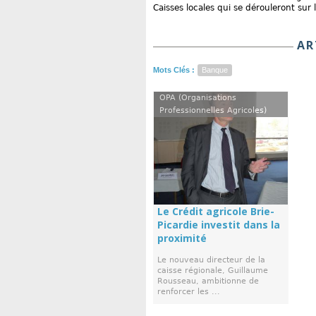
Caisses locales qui se dérouleront sur 
AR
Mots Clés :
Banque
OPA (Organisations
Professionnelles Agricoles)
Le Crédit agricole Brie-
Picardie investit dans la
proximité
Le nouveau directeur de la
caisse régionale, Guillaume
Rousseau, ambitionne de
renforcer les ...