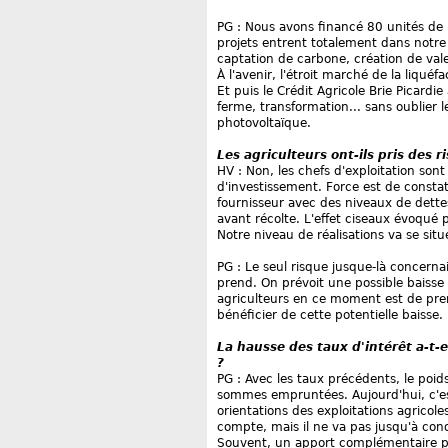
PG : Nous avons financé 80 unités de
projets entrent totalement dans notre 
captation de carbone, création de valeu
À l'avenir, l'étroit marché de la liqué
Et puis le Crédit Agricole Brie Picardi
ferme, transformation... sans oublier 
photovoltaïque.
Les agriculteurs ont-ils pris des r
HV : Non, les chefs d'exploitation sont
d'investissement. Force est de consta
fournisseur avec des niveaux de dette
avant récolte. L'effet ciseaux évoqu
Notre niveau de réalisations va se s
PG : Le seul risque jusque-là concernai
prend. On prévoit une possible baisse
agriculteurs en ce moment est de pren
bénéficier de cette potentielle baisse.
La hausse des taux d'intérêt a-t-e
?
PG : Avec les taux précédents, le poids 
sommes empruntées. Aujourd'hui, c'es
orientations des exploitations agricole
compte, mais il ne va pas jusqu'à cond
Souvent, un apport complémentaire pl