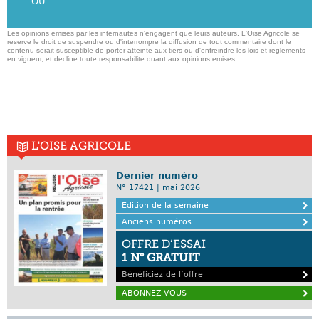
OU
Les opinions emises par les internautes n'engagent que leurs auteurs. L'Oise Agricole se
reserve le droit de suspendre ou d'interrompre la diffusion de tout commentaire dont le
contenu serait susceptible de porter atteinte aux tiers ou d'enfreindre les lois et reglements
en vigueur, et decline toute responsabilite quant aux opinions emises,
L'OISE AGRICOLE
Dernier numéro
N° 17421 | mai 2026
Edition de la semaine
Anciens numéros
OFFRE D’ESSAI
1 N° GRATUIT
Bénéficiez de l’offre
ABONNEZ-VOUS