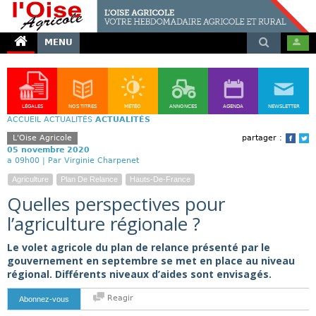
MENU
LÉGALES
NOS TITRES
MÉTÉO
ANNONCES
AGENDA
NEWSLETTER
ACCUEIL
ACTUALITÉS
ACTUALITÉS
L'Oise Agricole
partager :
Face
T
05 novembre 2020
a 09h00 |
Par Virginie Charpenet
Agriculture
Plan De Relance
Hauts-De-France
Quelles perspectives pour
l’agriculture régionale ?
Le volet agricole du plan de relance présenté par le
gouvernement en septembre se met en place au niveau
régional. Différents niveaux d’aides sont envisagés.
Reagir
Abonnez-vous