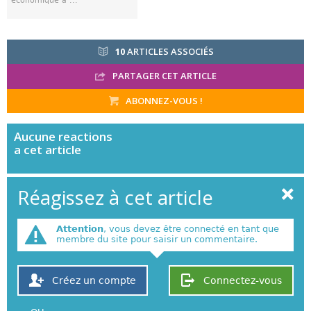
économique a ...
10
ARTICLES ASSOCIÉS
PARTAGER CET ARTICLE
ABONNEZ-VOUS !
Aucune
reactions
a cet article
Réagissez à cet article
Attention
, vous devez être connecté en tant que
membre du site pour saisir un commentaire.
Créez un compte
Connectez-vous