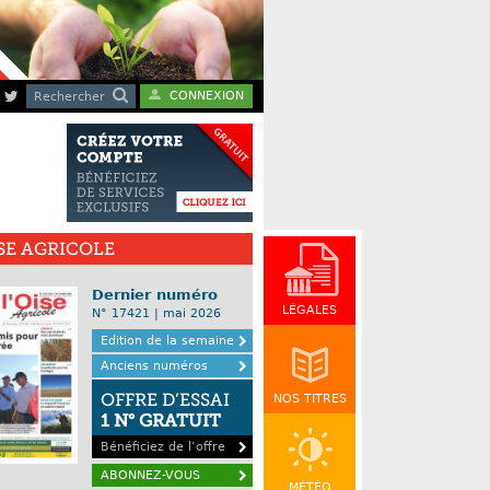
CONNEXION
Rechercher
ISE AGRICOLE
Dernier numéro
LÉGALES
N° 17421 | mai 2026
Edition de la semaine
Anciens numéros
OFFRE D’ESSAI
NOS TITRES
1 N° GRATUIT
Bénéficiez de l’offre
ABONNEZ-VOUS
MÉTÉO