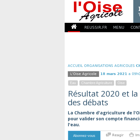
REUSSIR.FR
MENU
CON
ACCUEIL
ORGANISATIONS AGRICOLES
C
L'Oise Agricole
18 mars 2021
a 09h
Eau
Chambre Agriculture
Oise
Résultat 2020 et l
des débats
La Chambre d'agriculture de l'O
pour valider son compte financi
l'eau.
Reagir
Im
Abonnez-vous