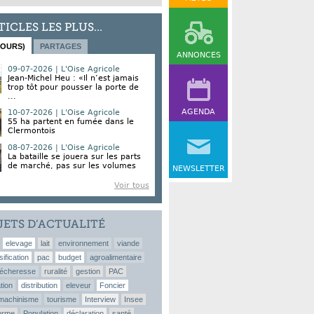
TICLES LES PLUS...
JOURS)
PARTAGES
ANNONCES
09-07-2026 | L'Oise Agricole
Jean-Michel Heu : «Il n’est jamais
trop tôt pour pousser la porte de
...
AGENDA
10-07-2026 | L'Oise Agricole
55 ha partent en fumée dans le
Clermontois
08-07-2026 | L'Oise Agricole
La bataille se jouera sur les parts
de marché, pas sur les volumes
NEWSLETTER
Voir tous
JETS D’ACTUALITÉ
elevage
lait
environnement
viande
sification
pac
budget
agroalimentaire
écheresse
ruralité
gestion
PAC
tion
distribution
eleveur
Foncier
machinisme
tourisme
Interview
Insee
erme
Population
déclaration
santé