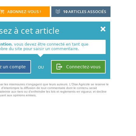
ABONNEZ-VOUS !
10
ARTICLES ASSOCIÉS
ez à cet article
ention
, vous devez être connecté en tant que
re du site pour saisir un commentaire.
z un compte
Connectez-vous
OU
ar les internautes n'engagent que leurs auteurs. L'Oise Agricole se reserve le
 d'interrompre la diffusion de tout commentaire dont le contenu serait
atteinte aux tiers ou d'enfreindre les lois et reglements en vigueur, et decline
quant aux opinions emises,