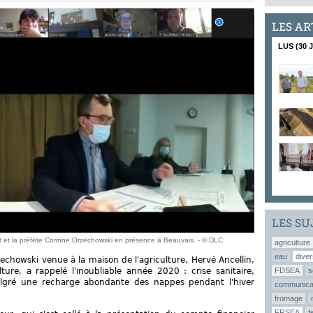
LES AR
LUS (30 
LES SU
dent et la préfète Corinne Orzechowski en présence à Beauvais. - © DLC
agriculture
eau
diver
echowski venue à la maison de l'agriculture, Hervé Ancellin,
ture, a rappelé l'inoubliable année 2020 : crise sanitaire,
FDSEA
s
algré une recharge abondante des nappes pendant l'hiver
communica
fromage
FRSEA
f