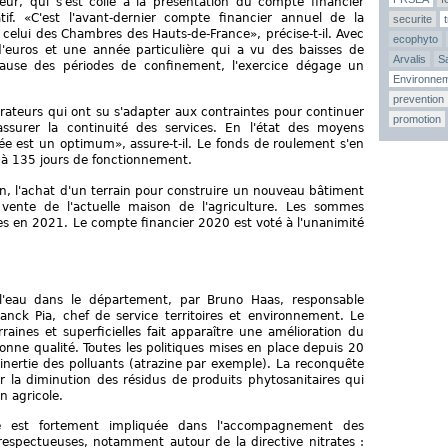
teur, qui s'est collé à la présentation du compte financier
if. «C'est l'avant-dernier compte financier annuel de la
securite
 celui des Chambres des Hauts-de-France», précise-t-il. Avec
ecophyto
'euros et une année particulière qui a vu des baisses de
Arvalis
Sa
ause des périodes de confinement, l'exercice dégage un
Environne
prevention
aborateurs qui ont su s'adapter aux contraintes pour continuer
promotion
assurer la continuité des services. En l'état des moyens
ée est un optimum», assure-t-il. Le fonds de roulement s'en
 à 135 jours de fonctionnement.
tion, l'achat d'un terrain pour construire un nouveau bâtiment
ente de l'actuelle maison de l'agriculture. Les sommes
es en 2021. Le compte financier 2020 est voté à l'unanimité
 l'eau dans le département, par Bruno Haas, responsable
nck Pia, chef de service territoires et environnement. Le
raines et superficielles fait apparaître une amélioration du
nne qualité. Toutes les politiques mises en place depuis 20
'inertie des polluants (atrazine par exemple). La reconquête
r la diminution des résidus de produits phytosanitaires qui
n agricole.
se est fortement impliquée dans l'accompagnement des
 respectueuses, notamment autour de la directive nitrates :