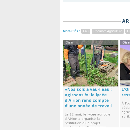
AR
Mots Clés :
Eau
Chambre Agriculture
O
Oise
Oise
«Nos sols à vau-l'eau :
L'Oi
agissons !»: le lycée
res
d'Airion rend compte
À l'o
d'une année de travail
péda
agric
Le 12 mai, le lycée agricole
avril
d'Airion a organisé la
restitution d'un projet
pédagogique financé par ...