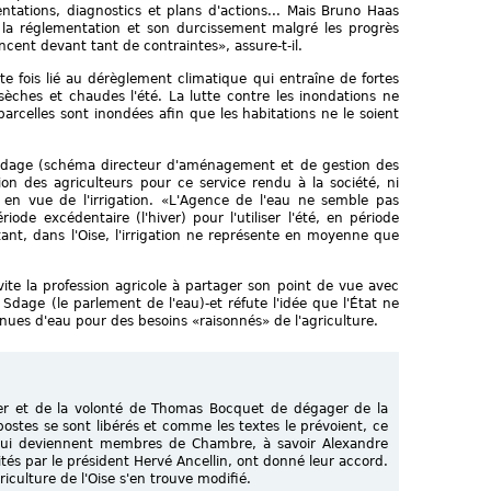
tations, diagnostics et plans d'actions... Mais Bruno Haas
la réglementation et son durcissement malgré les progrès
ncent devant tant de contraintes», assure-t-il.
te fois lié au dérèglement climatique qui entraîne de fortes
 sèches et chaudes l'été. La lutte contre les inondations ne
 parcelles sont inondées afin que les habitations ne le soient
 Sdage (schéma directeur d'aménagement et de gestion des
on des agriculteurs pour ce service rendu à la société, ni
en vue de l'irrigation. «L'Agence de l'eau ne semble pas
ode excédentaire (l'hiver) pour l'utiliser l'été, en période
rtant, dans l'Oise, l'irrigation ne représente en moyenne que
ite la profession agricole à partager son point de vue avec
u Sdage (le parlement de l'eau)-et réfute l'idée que l'État ne
tenues d'eau pour des besoins «raisonnés» de l'agriculture.
ier et de la volonté de Thomas Bocquet de dégager de la
 postes se sont libérés et comme les textes le prévoient, ce
e qui deviennent membres de Chambre, à savoir Alexandre
ités par le président Hervé Ancellin, ont donné leur accord.
culture de l'Oise s'en trouve modifié.