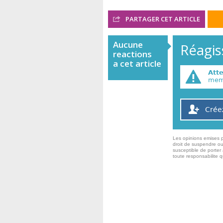
PARTAGER CET ARTICLE
Aucune
Réagiss
reactions
a cet article
Att
memb
Crée
Les opinions emises p
droit de suspendre ou
susceptible de porter 
toute responsabilite 