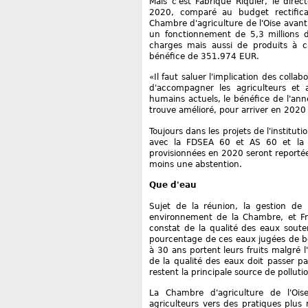
Mais c'est Fabrique Riquier, le direc
2020, comparé au budget rectificat
Chambre d'agriculture de l'Oise avant
un fonctionnement de 5,3 millions d
charges mais aussi de produits à c
bénéfice de 351.974 EUR.
«Il faut saluer l'implication des coll
d'accompagner les agriculteurs et 
humains actuels, le bénéfice de l'ann
trouve amélioré, pour arriver en 2020
Toujours dans les projets de l'institu
avec la FDSEA 60 et AS 60 et la v
provisionnées en 2020 seront reporté
moins une abstention.
Que d'eau
Sujet de la réunion, la gestion de
environnement de la Chambre, et Fra
constat de la qualité des eaux souter
pourcentage de ces eaux jugées de bo
à 30 ans portent leurs fruits malgré l
de la qualité des eaux doit passer pa
restent la principale source de pollutio
La Chambre d'agriculture de l'Oi
agriculteurs vers des pratiques plus