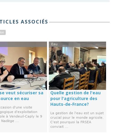
TICLES ASSOCIÉS
ise
Eau
se veut sécuriser sa
Quelle gestion de l'eau
source en eau
pour l'agriculture des
Hauts-de-France?
ccasion d'une visite
gogique d'exploitation
La gestion de l'eau est un sujet
ole à Vendeuil-Caply le 9
crucial pour le monde agricole.
, Nadège ...
C'est pourquoi la FRSEA
conviait ...