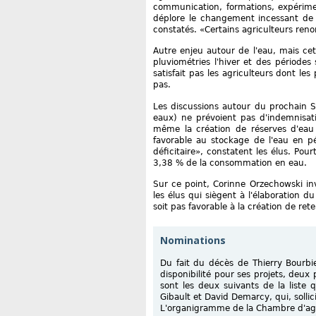
communication, formations, expérimen
déplore le changement incessant de 
constatés. «Certains agriculteurs reno
Autre enjeu autour de l'eau, mais cet
pluviométries l'hiver et des périodes
satisfait pas les agriculteurs dont les
pas.
Les discussions autour du prochain
eaux) ne prévoient pas d'indemnisati
même la création de réserves d'eau 
favorable au stockage de l'eau en péri
déficitaire», constatent les élus. Pou
3,38 % de la consommation en eau.
Sur ce point, Corinne Orzechowski inv
les élus qui siègent à l'élaboration d
soit pas favorable à la création de re
Nominations
Du fait du décès de Thierry Bourb
disponibilité pour ses projets, deux
sont les deux suivants de la list
Gibault et David Demarcy, qui, sollic
L'organigramme de la Chambre d'agri