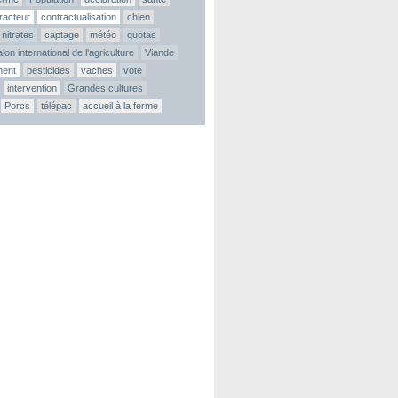
tracteur
contractualisation
chien
nitrates
captage
météo
quotas
lon international de l'agriculture
Viande
ment
pesticides
vaches
vote
intervention
Grandes cultures
Porcs
télépac
accueil à la ferme