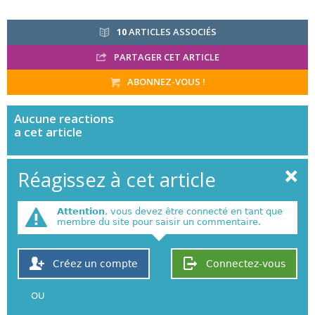
10
ARTICLES ASSOCIÉS
PARTAGER CET ARTICLE
ABONNEZ-VOUS !
Aucune
reactions
a cet article
Réagissez à cet article
Attention
, vous devez être connecté en tant que
membre du site pour saisir un commentaire.
Créez un compte
Connectez-vous
OU