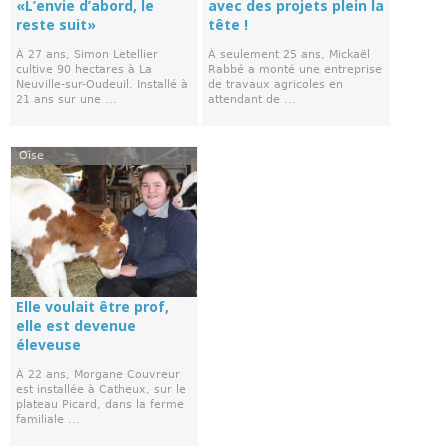
«L’envie d’abord, le
avec des projets plein la
reste suit»
tête !
À 27 ans, Simon Letellier
À seulement 25 ans, Mickaël
cultive 90 hectares à La
Rabbé a monté une entreprise
Neuville-sur-Oudeuil. Installé à
de travaux agricoles en
21 ans sur une ...
attendant de ...
Oise
Elle voulait être prof,
elle est devenue
éleveuse
À 22 ans, Morgane Couvreur
est installée à Catheux, sur le
plateau Picard, dans la ferme
familiale ...