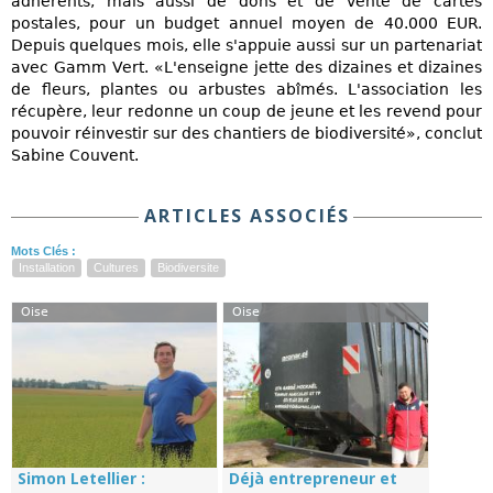
adhérents, mais aussi de dons et de vente de cartes
postales, pour un budget annuel moyen de 40.000 EUR.
Depuis quelques mois, elle s'appuie aussi sur un partenariat
avec Gamm Vert. «L'enseigne jette des dizaines et dizaines
de fleurs, plantes ou arbustes abîmés. L'association les
récupère, leur redonne un coup de jeune et les revend pour
pouvoir réinvestir sur des chantiers de biodiversité», conclut
Sabine Couvent.
ARTICLES ASSOCIÉS
Mots Clés :
Installation
Cultures
Biodiversite
Oise
Oise
Simon Letellier :
Déjà entrepreneur et