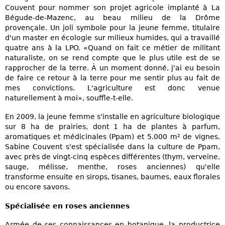
Couvent pour nommer son projet agricole implanté à La
Bégude-de-Mazenc, au beau milieu de la Drôme
provençale. Un joli symbole pour la jeune femme, titulaire
d'un master en écologie sur milieux humides, qui a travaillé
quatre ans à la LPO. «Quand on fait ce métier de militant
naturaliste, on se rend compte que le plus utile est de se
rapprocher de la terre. À un moment donné, j'ai eu besoin
de faire ce retour à la terre pour me sentir plus au fait de
mes convictions. L'agriculture est donc venue
naturellement à moi», souffle-t-elle.
En 2009, la jeune femme s'installe en agriculture biologique
sur 8 ha de prairies, dont 1 ha de plantes à parfum,
aromatiques et médicinales (Ppam) et 5.000 m² de vignes.
Sabine Couvent s'est spécialisée dans la culture de Ppam,
avec près de vingt-cinq espèces différentes (thym, verveine,
sauge, mélisse, menthe, roses anciennes) qu'elle
transforme ensuite en sirops, tisanes, baumes, eaux florales
ou encore savons.
Spécialisée en roses anciennes
Armée de ses connaissances en botanique, la productrice