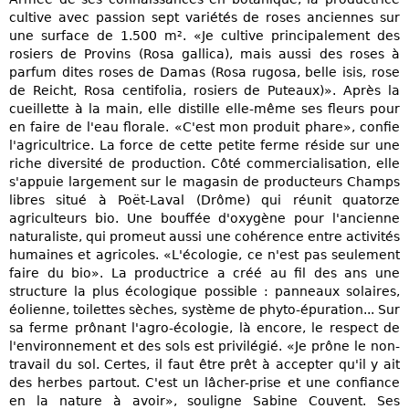
cultive avec passion sept variétés de roses anciennes sur
une surface de 1.500 m². «Je cultive principalement des
rosiers de Provins (Rosa gallica), mais aussi des roses à
parfum dites roses de Damas (Rosa rugosa, belle isis, rose
de Reicht, Rosa centifolia, rosiers de Puteaux)». Après la
cueillette à la main, elle distille elle-même ses fleurs pour
en faire de l'eau florale. «C'est mon produit phare», confie
l'agricultrice. La force de cette petite ferme réside sur une
riche diversité de production. Côté commercialisation, elle
s'appuie largement sur le magasin de producteurs Champs
libres situé à Poët-Laval (Drôme) qui réunit quatorze
agriculteurs bio. Une bouffée d'oxygène pour l'ancienne
naturaliste, qui promeut aussi une cohérence entre activités
humaines et agricoles. «L'écologie, ce n'est pas seulement
faire du bio». La productrice a créé au fil des ans une
structure la plus écologique possible : panneaux solaires,
éolienne, toilettes sèches, système de phyto-épuration... Sur
sa ferme prônant l'agro-écologie, là encore, le respect de
l'environnement et des sols est privilégié. «Je prône le non-
travail du sol. Certes, il faut être prêt à accepter qu'il y ait
des herbes partout. C'est un lâcher-prise et une confiance
en la nature à avoir», souligne Sabine Couvent. Ses