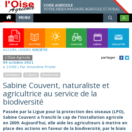
MENU
LÉGALES
NOS TITRES
MÉTÉO
ANNONCES
AGENDA
NEWSLETTER
ACCUEIL
LOISIRS
SOCIÉTÉ
L'Oise Agricole
partager :
Face
T
04 octobre 2021
a 11h00 |
Par Amandine Priolet
Installation
Cultures
Biodiversite
Sabine Couvent, naturaliste et
agricultrice au service de la
biodiversité
Passée par la Ligue pour la protection des oiseaux (LPO),
Sabine Couvent a franchi le cap de l'installation agricole
en 2009. Aujourd'hui, elle aide les agriculteurs à mettre en
place des actions en faveur de la biodiversité, par le biais