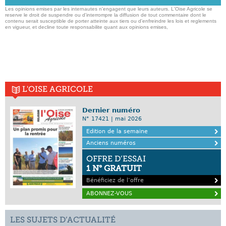
Les opinions emises par les internautes n'engagent que leurs auteurs. L'Oise Agricole se
reserve le droit de suspendre ou d'interrompre la diffusion de tout commentaire dont le
contenu serait susceptible de porter atteinte aux tiers ou d'enfreindre les lois et reglements
en vigueur, et decline toute responsabilite quant aux opinions emises,
L'OISE AGRICOLE
Dernier numéro
N° 17421 | mai 2026
Edition de la semaine
Anciens numéros
OFFRE D’ESSAI
1 N° GRATUIT
Bénéficiez de l’offre
ABONNEZ-VOUS
LES SUJETS D’ACTUALITÉ