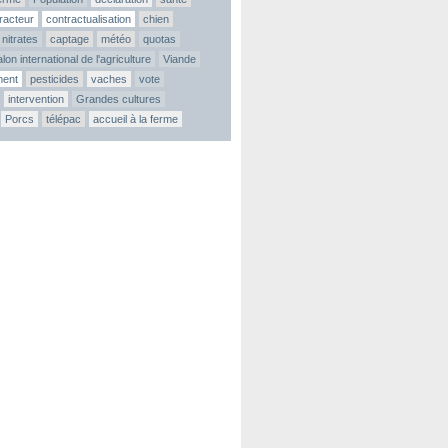
tracteur
contractualisation
chien
nitrates
captage
météo
quotas
lon international de l'agriculture
Viande
ment
pesticides
vaches
vote
intervention
Grandes cultures
Porcs
télépac
accueil à la ferme