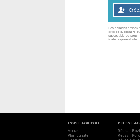
Crée
Les opinions emises p
droit de suspendre ou
susceptible de porter 
toute responsabilite 
L'OISE AGRICOLE
PRESSE AG
Accueil
Réussir Bov
Plan du site
Réussir Porc