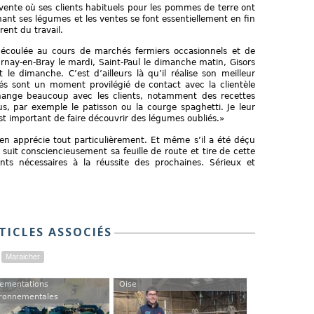
 vente où ses clients habituels pour les pommes de terre ont
nant ses légumes et les ventes se font essentiellement en fin
rent du travail.
t écoulée au cours de marchés fermiers occasionnels et de
ay-en-Bray le mardi, Saint-Paul le dimanche matin, Gisors
le dimanche. C’est d’ailleurs là qu’il réalise son meilleur
chés sont un moment provilégié de contact avec la clientèle
change beaucoup avec les clients, notamment des recettes
, par exemple le patisson ou la courge spaghetti. Je leur
t important de faire découvrir des légumes oubliés.»
n apprécie tout particulièrement. Et même s’il a été déçu
l suit consciencieusement sa feuille de route et tire de cette
s nécessaires à la réussite des prochaines. Sérieux et
TICLES ASSOCIÉS
Maraicher
ementations
Oise
ronnementales