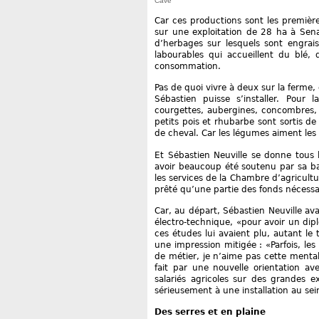
Cavé
Car ces productions sont les premi
sur une exploitation de 28 ha à Se
d’herbages sur lesquels sont engrai
labourables qui accueillent du blé,
consommation.
Pas de quoi vivre à deux sur la ferme,
Sébastien puisse s’installer. Pour l
courgettes, aubergines, concombres, b
petits pois et rhubarbe sont sortis d
de cheval. Car les légumes aiment les 
Et Sébastien Neuville se donne tous 
avoir beaucoup été soutenu par sa ba
les services de la Chambre d’agricul
prêté qu’une partie des fonds nécessa
Car, au départ, Sébastien Neuville ava
électro-technique, «pour avoir un dipl
ces études lui avaient plu, autant le 
une impression mitigée : «Parfois, les
de métier, je n’aime pas cette mentalit
fait par une nouvelle orientation a
salariés agricoles sur des grandes e
sérieusement à une installation au sei
Des serres et en plaine