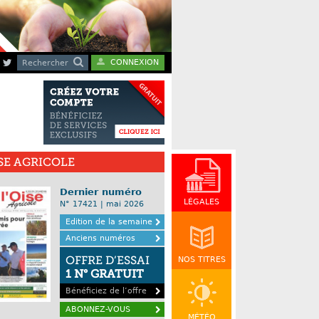
CONNEXION
Rechercher
ISE AGRICOLE
Dernier numéro
LÉGALES
N° 17421 | mai 2026
Edition de la semaine
Anciens numéros
OFFRE D’ESSAI
NOS TITRES
1 N° GRATUIT
Bénéficiez de l’offre
ABONNEZ-VOUS
MÉTÉO