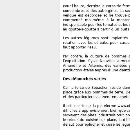
Pour l’heure, derrière le corps de fer
concombres et des aubergines. La sec
vendue est débordée et ne trouve pas
commencé moi-même à la monter» s
indispensable pour les tomates et les 
au goutte-à-goutte à partir d’un puit
Les autres légumes sont implantés 
rotation avec les céréales pour casse
faut apporter l’eau.
Par contre, la culture de pommes 
l’exploitation. Sylvie Neuville, la m
Amandine et Artémis, des variétés p
production étalée auprès d’une clientè
Des débouchés variés
Car la force de Sébastien réside dan
place grâce aux pommes de terre. Des 
et des particuliers viennent en achete
Il est inscrit sur la plateforme www.o
difficiles à approvisionner, bien que c
servaient des plats industriels tout p
le retour du cuisiné sur place, la dif
défaut pour éplucher et cuire les légum