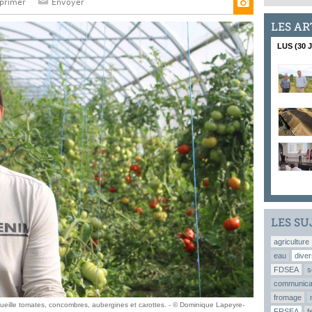
primer
Envoyer
LES AR
LUS (30 
LES SU
agriculture
eau
diver
FDSEA
s
communica
fromage
cueille tomates, concombres, aubergines et carottes. - © Dominique Lapeyre-
FRSEA
f