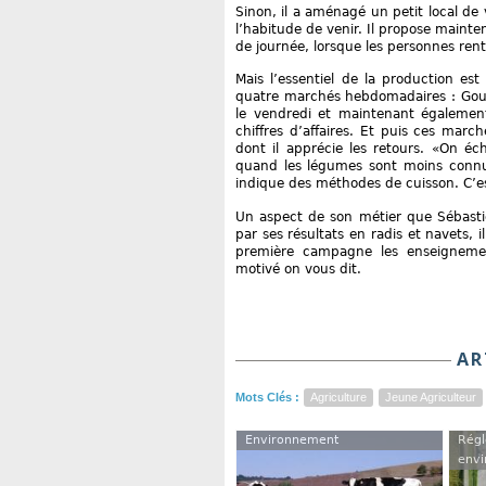
Sinon, il a aménagé un petit local de
l’habitude de venir. Il propose mainte
de journée, lorsque les personnes rent
Mais l’essentiel de la production es
quatre marchés hebdomadaires : Gourn
le vendredi et maintenant également 
chiffres d’affaires. Et puis ces mar
dont il apprécie les retours. «On é
quand les légumes sont moins connus
indique des méthodes de cuisson. C’es
Un aspect de son métier que Sébastie
par ses résultats en radis et navets, i
première campagne les enseignement
motivé on vous dit.
AR
Mots Clés :
Agriculture
Jeune Agriculteur
Environnement
Régl
envi