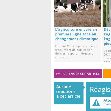
L’agriculture encore en
Déc
première ligne face au
l'ag
changement climatique
l'a
pie
Le Haut Conseil pour le climat
(HCC) vient de publier son
Le Ha
dernier rapport. Il dresse un
(HCC)
constat ...
mars,
final 
PARTAGER CET ARTICLE
Aucune
Réagiss
reactions
a cet article
Att
memb