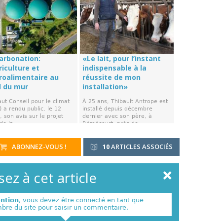
arbonation:
«Le lait, pour l’instant
riculture et
indispensable à la
groalimentaire au
réussite de mon
d du mur
installation»
ut Conseil pour le climat
À 25 ans, Thibault Antrope est
 a rendu public, le 12
installé depuis décembre
 son avis sur le projet
dernier avec son père, à
de la ...
Rémécourt, près de ...
ABONNEZ-VOUS !
10
ARTICLES ASSOCIÉS
ez à cet article
ention
, vous devez être connecté en tant que
re du site pour saisir un commentaire.