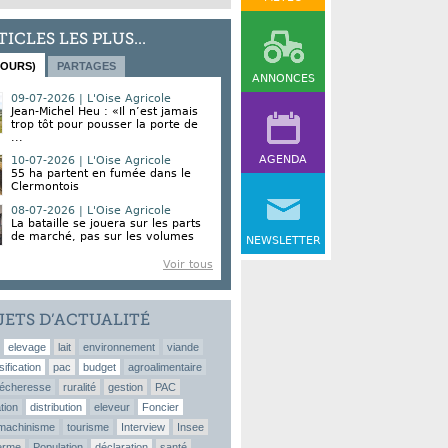
TICLES LES PLUS...
JOURS)
PARTAGES
ANNONCES
09-07-2026 | L'Oise Agricole
Jean-Michel Heu : «Il n’est jamais
trop tôt pour pousser la porte de
...
AGENDA
10-07-2026 | L'Oise Agricole
55 ha partent en fumée dans le
Clermontois
08-07-2026 | L'Oise Agricole
La bataille se jouera sur les parts
de marché, pas sur les volumes
NEWSLETTER
Voir tous
JETS D’ACTUALITÉ
elevage
lait
environnement
viande
sification
pac
budget
agroalimentaire
écheresse
ruralité
gestion
PAC
tion
distribution
eleveur
Foncier
machinisme
tourisme
Interview
Insee
erme
Population
déclaration
santé