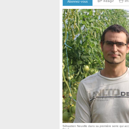
Reagir
Im
Abonnez-vous
Sébastien Neuville dans sa première serre qui ac