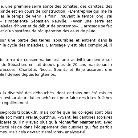
me, une première serre abrite des tomates, des carottes, des
onde est en cours de construction. «L’entreprise qui me l’a
 le temps de venir la finir. Trouvant le temps long, j’ai
’impatiente Sébastien Neuville. «Avoir une serre est
salades d’hiver et de début de printemps». L’arrosage se fait
s et d’un système de récupération des eaux de pluie.
sur une partie des terres labourables et entrent dans la
r le cycle des maladies. L’arrosage y est plus compliqué, il
de terre de consommation est une activité ancienne sur
ère de Sébastien, en fait depuis plus de 20 ans maintenant :
récoces, Charlotte, Nicola, Spunta et Binje assurent une
le fidélisée depuis longtemps.
s la diversité des débouchés, dont certains ont été mis en
restaurateurs lui en achètent pour faire des frites fraîches
r régulièrement.
ise-produitslocaux.fr, mais confie que les collèges sont plus
ela soit moins vrai aujourd’hui. «Avant, les cantines scolaires
réparés qu’il n’y avait plus qu’à réchauffer. Maintenant, avec
ficulté réside dans l’équipement des cuisines qui fait parfois
es. Mais cela devrait s’améliorer» analyse-t-il.