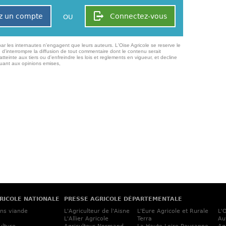
z un compte
Connectez-vous
OU
ar les internautes n'engagent que leurs auteurs. L'Oise Agricole se reserve le
 d'interrompre la diffusion de tout commentaire dont le contenu serait
atteinte aux tiers ou d'enfreindre les lois et reglements en vigueur, et decline
quant aux opinions emises,
RICOLE NATIONALE
PRESSE AGRICOLE DÉPARTEMENTALE
ins viande
L'Agriculteur de l'Aisne
L'Eure Agricole et Rurale
L'
L'Allier Agricole
Terra
Au