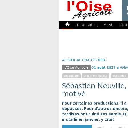
REUSSIR.FR
MENU
CON
ACCUEIL
ACTUALITÉS
OISE
L'Oise Agricole
31 août 2017
a 09h0
Agriculture
Jeune Agriculteur
Maraicher
Sébastien Neuville,
motivé
Pour certaines productions, il a a
dépassés. Pour d’autres encore,
tardives ont ruiné ses semis. Q
installé en janvier, y croit.