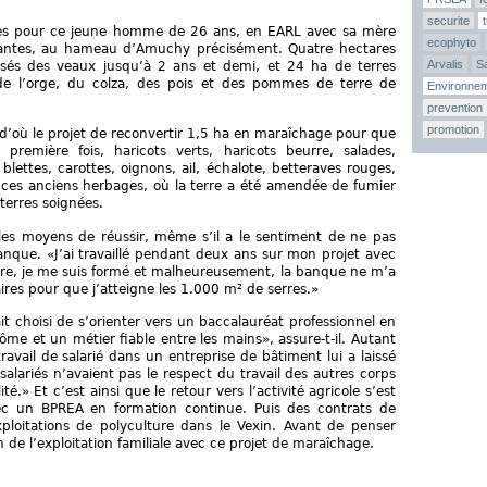
securite
ères pour ce jeune homme de 26 ans, en EARL avec sa mère
ecophyto
nantes, au hameau d’Amuchy précisément. Quatre hectares
Arvalis
Sa
ssés des veaux jusqu’à 2 ans et demi, et 24 ha de terres
 de l’orge, du colza, des pois et des pommes de terre de
Environne
prevention
promotion
 d’où le projet de reconvertir 1,5 ha en maraîchage pour que
a première fois, haricots verts, haricots beurre, salades,
lettes, carottes, oignons, ail, échalote, betteraves rouges,
e ces anciens herbages, où la terre a été amendée de fumier
terres soignées.
les moyens de réussir, même s’il a le sentiment de ne pas
nque. «J’ai travaillé pendant deux ans sur mon projet avec
ture, je me suis formé et malheureusement, la banque ne m’a
ires pour que j’atteigne les 1.000 m² de serres.»
it choisi de s’orienter vers un baccalauréat professionnel en
ôme et un métier fiable entre les mains», assure-t-il. Autant
travail de salarié dans un entreprise de bâtiment lui a laissé
 salariés n’avaient pas le respect du travail des autres corps
é.» Et c’est ainsi que le retour vers l’activité agricole s’est
vec un BPREA en formation continue. Puis des contrats de
xploitations de polyculture dans le Vexin. Avant de penser
n de l’exploitation familiale avec ce projet de maraîchage.