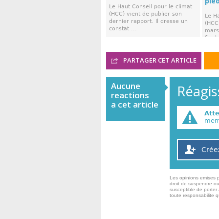
pie
Le Haut Conseil pour le climat
(HCC) vient de publier son
Le Ha
dernier rapport. Il dresse un
(HCC)
constat ...
mars,
final 
PARTAGER CET ARTICLE
Aucune
Réagiss
reactions
a cet article
Att
memb
Crée
Les opinions emises p
droit de suspendre ou
susceptible de porter 
toute responsabilite 