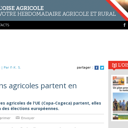
TACTS
L'O
 |
Par F.-X. S.
partager :
Facebook
Twitter
ons agricoles partent en
es agricoles de l'UE (Copa-Cogeca) partent, elles
n des élections européennes.
primer
Envoyer