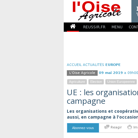
REUSSIR.FR
MENU
CON
ACCUEIL
ACTUALITÉS
EUROPE
L'Oise Agricole
09 mai 2019
a 09h00
Agriculture
Election
Union Europeenne
UE : les organisati
campagne
Les organisations et coopérativ
aussi, en campagne à l'occasio
Reagir
Im
Abonnez-vous