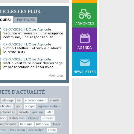
TICLES LES PLUS...
JOURS)
PARTAGES
ANNONCES
02-07-2026 | L'Oise Agricole
Sécurité et moisson : une exigence
commune, une responsabilité ...
07-07-2026 | L'Oise Agricole
AGENDA
Simon Letellier : «L’envie d’abord,
le reste suit»
02-07-2026 | L'Oise Agricole
NatUp veut faire rimer désherbage
et préservation de l'eau avec ...
NEWSLETTER
Voir tous
JETS D’ACTUALITÉ
elevage
lait
environnement
viande
sification
pac
budget
agroalimentaire
écheresse
ruralité
gestion
PAC
tion
distribution
eleveur
Foncier
machinisme
tourisme
Interview
Insee
erme
Population
déclaration
santé