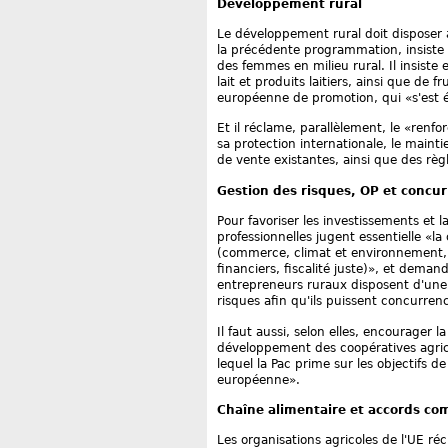
Développement rural
Le développement rural doit disposer
la précédente programmation, insiste 
des femmes en milieu rural. Il insiste
lait et produits laitiers, ainsi que de f
européenne de promotion, qui «s'est ég
Et il réclame, parallèlement, le «ren
sa protection internationale, le main
de vente existantes, ainsi que des règ
Gestion des risques, OP et concu
Pour favoriser les investissements et l
professionnelles jugent essentielle «la
(commerce, climat et environnement, 
financiers, fiscalité juste)», et deman
entrepreneurs ruraux disposent d'une
risques afin qu'ils puissent concurre
Il faut aussi, selon elles, encourager 
développement des coopératives agric
lequel la Pac prime sur les objectifs 
européenne».
Chaîne alimentaire et accords c
Les organisations agricoles de l'UE réc