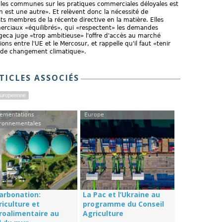
gles communes sur les pratiques commerciales déloyales est
n est une autre». Et relèvent donc la nécessité de
tats membres de la récente directive en la matière. Elles
erciaux «équilibrés», qui «respectent» les demandes
eca juge «trop ambitieuse» l'offre d'accès au marché
ons entre l'UE et le Mercosur, et rappelle qu'il faut «tenir
de changement climatique».
TICLES ASSOCIÉS
Europeenne
ementations
Europe
ronnementales
arbonation:
La Pac et l’Ukraine au
riculture et
programme du Conseil
groalimentaire au
Agriculture