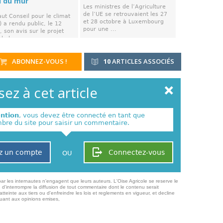
d du mur
Les ministres de l’Agriculture
de l’UE se retrouvaient les 27
ut Conseil pour le climat
et 28 octobre à Luxembourg
 a rendu public, le 12
pour une ...
 son avis sur le projet
de la ...
ABONNEZ-VOUS !
10
ARTICLES ASSOCIÉS
ez à cet article
ention
, vous devez être connecté en tant que
re du site pour saisir un commentaire.
z un compte
Connectez-vous
OU
ar les internautes n'engagent que leurs auteurs. L'Oise Agricole se reserve le
 d'interrompre la diffusion de tout commentaire dont le contenu serait
atteinte aux tiers ou d'enfreindre les lois et reglements en vigueur, et decline
quant aux opinions emises,