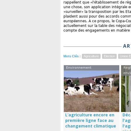
rappellent que «l'établissement de rè
une chose, son application intégrale e
«surveiller» la transposition par les E
plaident aussi pour des accords comm
européennes. A ce propos, le Copa-Cog
actuellement sur la table des négociati
compte des engagements en matière 
AR
Mots Clés :
Agriculture
Election
Union 
Environnement
Régl
envi
L’agriculture encore en
Déc
première ligne face au
l'ag
changement climatique
l'a