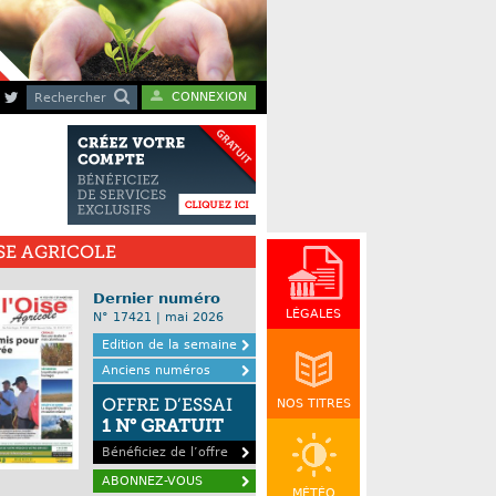
CONNEXION
Rechercher
ISE AGRICOLE
Dernier numéro
LÉGALES
N° 17421 | mai 2026
Edition de la semaine
Anciens numéros
OFFRE D’ESSAI
NOS TITRES
1 N° GRATUIT
Bénéficiez de l’offre
ABONNEZ-VOUS
MÉTÉO