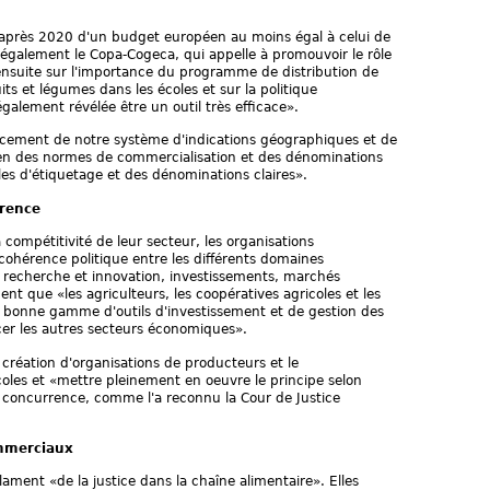
 après 2020 d'un budget européen au moins égal à celui de
également le Copa-Cogeca, qui appelle à promouvoir le rôle
 ensuite sur l'importance du programme de distribution de
ruits et légumes dans les écoles et sur la politique
alement révélée être un outil très efficace».
forcement de notre système d'indications géographiques et de
tien des normes de commercialisation et des dénominations
les d'étiquetage et des dénominations claires».
rrence
a compétitivité de leur secteur, les organisations
 cohérence politique entre les différents domaines
recherche et innovation, investissements, marchés
dent que «les agriculteurs, les coopératives agricoles et les
 bonne gamme d'outils d'investissement et de gestion des
ncer les autres secteurs économiques».
la création d'organisations de producteurs et le
oles et «mettre pleinement en oeuvre le principe selon
de concurrence, comme l'a reconnu la Cour de Justice
ommerciaux
lament «de la justice dans la chaîne alimentaire». Elles