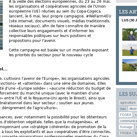
A la veille des élections européennes, du 23 au 26 mai,
les organisations et coopératives agricoles de l'Union
LES AR
européenne (UE) réunies au sein du Copa-Cogeca
lancent, le 6 mai, leur propre campagne, #WeFarm4EU
LUS (30 
(site internet, documents visuels, médias traditionnels,
réseaux sociaux), afin de faire connaître de manière
collective leurs engagements et d'informer les
responsables politiques sur leurs positions et
propositions pour l'avenir.
Cette campagne est basée sur un manifeste exposant
les priorités du secteur pour le nouveau cycle
l...
 cultivons l'avenir de l'Europe», les organisations agricoles
victions» et «attentes» dans une série de domaines. Elles
ssité d'une «Europe solide» ; «aucune réduction du budget de
enforcement du marché unique (avec le maintien d'une
LES SU
» entre l'UE et le Royaume-Uni après le Brexit), ainsi que
agriculture
nérationnel dans leur secteur ; soutien aux jeunes
u dénigrement de l'agriculture».
eau
diver
FDSEA
s
sances, avec notamment la possibilité pour les obtenteurs
communica
 d'obtention végétale, telles que la mutagenèse», et
on, moyennant une «stratégie cohérente» de promotion de la
fromage
 tous les exploitants et aux coopératives d'être connectés,
FRSEA
f
es soixante organisations professionnelles membres du Copa