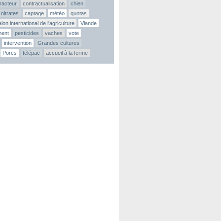
tracteur
contractualisation
chien
nitrates
captage
météo
quotas
lon international de l'agriculture
Viande
ment
pesticides
vaches
vote
intervention
Grandes cultures
Porcs
télépac
accueil à la ferme