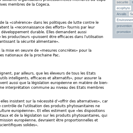
securite
atives membres de la Cogeca.
ecophyto
Arvalis
Sa
Environne
de la «cohérence» dans les politiques de lutte contre le
prevention
tent la «reconnaissance des efforts» fournis par leur
de développement durable. Elles demandent aussi
promotion
les producteurs «puissent être efficaces dans l'utilisation
ntissant la sécurité alimentaire».
 à la mise en oeuvre de «mesures concrètes» pour la
es nationaux de la prochaine Pac.
ignent, par ailleurs, que les éleveurs de tous les Etats
ls intelligents, efficaces et alternatifs», pour assurer la
èvent aussi que la législation européenne en matière de bien-
'une interprétation commune au niveau des Etats membres
les insistent sur la nécessité d'«offrir des alternatives», car
 contrôle de l'utilisation des produits phytosanitaires ne
culture européenne». Et elles estiment que «les dispositions
taux et de la législation sur les produits phytosanitaires, qui
ission européenne, devraient être proportionnelles et
scientifiques solides».