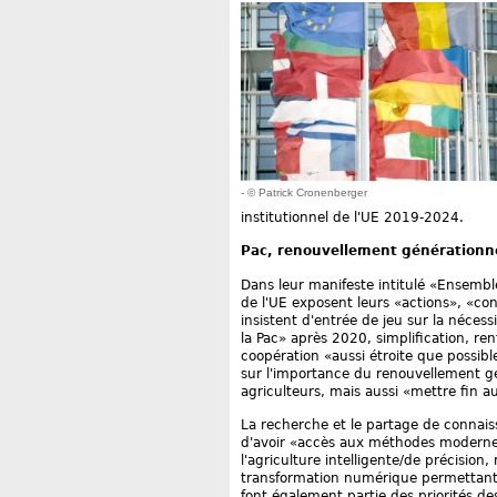
- © Patrick Cronenberger
institutionnel de l'UE 2019-2024.
Pac, renouvellement générationne
Dans leur manifeste intitulé «Ensemble,
de l'UE exposent leurs «actions», «con
insistent d'entrée de jeu sur la néce
la Pac» après 2020, simplification, r
coopération «aussi étroite que possible
sur l'importance du renouvellement gé
agriculteurs, mais aussi «mettre fin a
La recherche et le partage de connais
d'avoir «accès aux méthodes modernes
l'agriculture intelligente/de précisi
transformation numérique permettant à
font également partie des priorités d