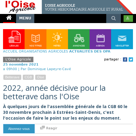
MENU
LÉGALES
NOS TITRES
MÉTÉO
ANNONCES
AGENDA
NEWSLETTER
ACCUEIL
ORGANISATIONS AGRICOLES
ACTUALITÉS DES OPA
L'Oise Agricole
partager :
Face
T
25 novembre 2021
a 09h00 |
Par Dominique Lapeyre-Cavé
Betterave
CGB
Oise
2022, année décisive pour la
betterave dans l'Oise
À quelques jours de l'assemblée générale de la CGB 60 le
30 novembre prochain à Estrées-Saint-Denis, c'est
l'occasion de faire le point sur les enjeux du moment.
Reagir
Abonnez-vous