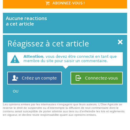
ABONNEZ-VOUS !
Aucune
reactions
a cet article
Réagissez à cet article
Attention
, vous devez être connecté en tant que
membre du site pour saisir un commentaire.
Créez un compte
Connectez-vous
OU
Les opinions emises par les internautes n'engagent que leurs auteurs. L'Oise Agricole se
reserve le droit de suspendre ou d'interrompre la diffusion de tout commentaire dont le
contenu serait susceptible de porter atteinte aux tiers ou d'enfreindre les lois et reglements
en vigueur, et decline toute responsabilite quant aux opinions emises,