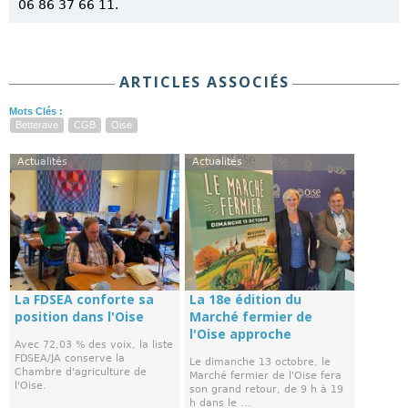
06 86 37 66 11.
ARTICLES ASSOCIÉS
Mots Clés :
Betterave
CGB
Oise
Actualités
Actualités
La FDSEA conforte sa
La 18e édition du
position dans l'Oise
Marché fermier de
l'Oise approche
Avec 72,03 % des voix, la liste
FDSEA/JA conserve la
Le dimanche 13 octobre, le
Chambre d'agriculture de
Marché fermier de l'Oise fera
l'Oise.
son grand retour, de 9 h à 19
h dans le ...