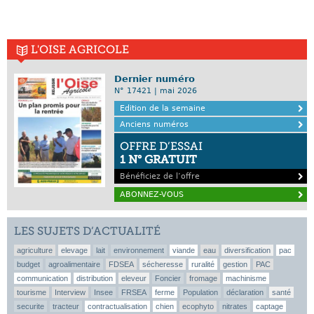
L'OISE AGRICOLE
Dernier numéro
N° 17421 | mai 2026
Edition de la semaine
Anciens numéros
OFFRE D’ESSAI
1 N° GRATUIT
Bénéficiez de l’offre
ABONNEZ-VOUS
LES SUJETS D’ACTUALITÉ
agriculture
elevage
lait
environnement
viande
eau
diversification
pac
budget
agroalimentaire
FDSEA
sécheresse
ruralité
gestion
PAC
communication
distribution
eleveur
Foncier
fromage
machinisme
tourisme
Interview
Insee
FRSEA
ferme
Population
déclaration
santé
securite
tracteur
contractualisation
chien
ecophyto
nitrates
captage