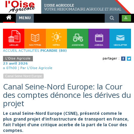
MENU
LÉGALES
NOS TITRES
MÉTÉO
ANNONCES
AGENDA
NEWSLETTER
ACCUEIL
ACTUALITÉS
PICARDIE (80)
L'Oise Agricole
partager :
Face
T
23 avril 2026
a 07h00 |
Par L'Oise Agricole
Canal Seine Nord Europe
Canal Seine-Nord Europe: la Cour
des comptes dénonce les dérives du
projet
Le canal Seine-Nord Europe (CSNE), présenté comme le
plus grand projet d'infrastructure de transport en France,
fait l'objet d'une critique acerbe de la part de la Cour des
comptes.