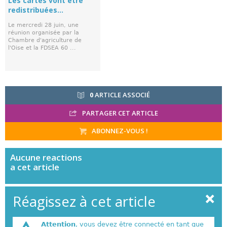
Les cartes vont être
redistribuées...
Le mercredi 28 juin, une
réunion organisée par la
Chambre d'agriculture de
l'Oise et la FDSEA 60 ...
0
ARTICLE ASSOCIÉ
PARTAGER CET ARTICLE
ABONNEZ-VOUS !
Aucune
reactions
a cet article
Réagissez à cet article
Attention
, vous devez être connecté en tant que