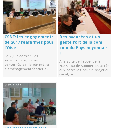
CSNE: les engagements
Des avancées et un
de 2017 réaffirmés pour
geste fort de la com
l'Oise
com du Pays noyonnais
!
Le 2 juin dernier, les
exploitants agricoles
À la suite de l'appel de la
concernés par le périmètre
FDSEA 60 de stopper les accès
d’aménagement foncier du ...
aux parcelles pour le projet du
canal, le ...
Actualités