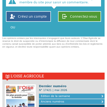
membre du site pour saisir un commentaire.
Créez un compte
Connectez-vous
OU
Les opinions emises par les internautes n'engagent que leurs auteurs. L'Oise Agricole se
reserve le droit de suspendre ou d'interrompre la diffusion de tout commentaire dont le
contenu serait susceptible de porter atteinte aux tiers ou d'enfreindre les lois et reglements
en vigueur, et decline toute responsabilite quant aux opinions emises,
L'OISE AGRICOLE
Dernier numéro
N° 17421 | mai 2026
Edition de la semaine
Anciens numéros