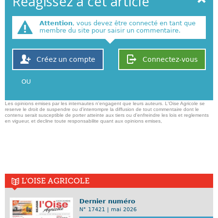
Réagissez à cet article
Attention
, vous devez être connecté en tant que
membre du site pour saisir un commentaire.
Créez un compte
Connectez-vous
OU
Les opinions emises par les internautes n'engagent que leurs auteurs. L'Oise Agricole se
reserve le droit de suspendre ou d'interrompre la diffusion de tout commentaire dont le
contenu serait susceptible de porter atteinte aux tiers ou d'enfreindre les lois et reglements
en vigueur, et decline toute responsabilite quant aux opinions emises,
L'OISE AGRICOLE
Dernier numéro
N° 17421 | mai 2026