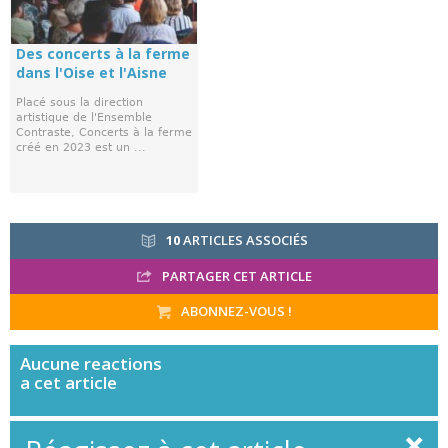
Des concerts à la ferme
dans l'Oise et l'Aisne
Placé sous la direction
artistique de l'Ensemble
Contraste, Concerts à la ferme
créé en 2023 est un ...
10
ARTICLES ASSOCIÉS
PARTAGER CET ARTICLE
ABONNEZ-VOUS !
Aucune
reactions
a cet article