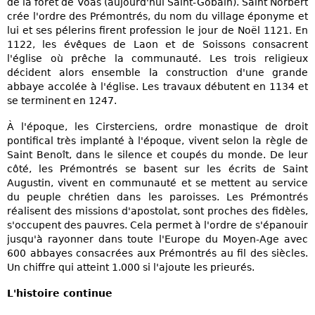
de la forêt de Voas (aujourd'hui Saint-Gobain). Saint Norbert
crée l'ordre des Prémontrés, du nom du village éponyme et
lui et ses pélerins firent profession le jour de Noël 1121. En
1122, les évêques de Laon et de Soissons consacrent
l'église où prêche la communauté. Les trois religieux
décident alors ensemble la construction d'une grande
abbaye accolée à l'église. Les travaux débutent en 1134 et
se terminent en 1247.
À l'époque, les Cirsterciens, ordre monastique de droit
pontifical très implanté à l'époque, vivent selon la règle de
Saint Benoît, dans le silence et coupés du monde. De leur
côté, les Prémontrés se basent sur les écrits de Saint
Augustin, vivent en communauté et se mettent au service
du peuple chrétien dans les paroisses. Les Prémontrés
réalisent des missions d'apostolat, sont proches des fidèles,
s'occupent des pauvres. Cela permet à l'ordre de s'épanouir
jusqu'à rayonner dans toute l'Europe du Moyen-Age avec
600 abbayes consacrées aux Prémontrés au fil des siècles.
Un chiffre qui atteint 1.000 si l'ajoute les prieurés.
L'histoire continue