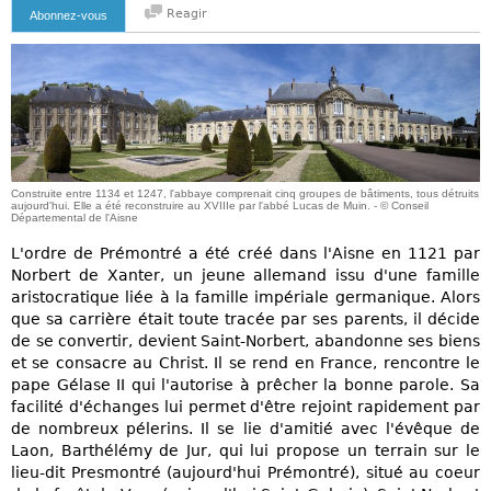
Reagir
Abonnez-vous
Construite entre 1134 et 1247, l'abbaye comprenait cinq groupes de bâtiments, tous détruits
aujourd'hui. Elle a été reconstruire au XVIIIe par l'abbé Lucas de Muin. - © Conseil
Départemental de l'Aisne
L'ordre de Prémontré a été créé dans l'Aisne en 1121 par
Norbert de Xanter, un jeune allemand issu d'une famille
aristocratique liée à la famille impériale germanique. Alors
que sa carrière était toute tracée par ses parents, il décide
de se convertir, devient Saint-Norbert, abandonne ses biens
et se consacre au Christ. Il se rend en France, rencontre le
pape Gélase II qui l'autorise à prêcher la bonne parole. Sa
facilité d'échanges lui permet d'être rejoint rapidement par
de nombreux pélerins. Il se lie d'amitié avec l'évêque de
Laon, Barthélémy de Jur, qui lui propose un terrain sur le
lieu-dit Presmontré (aujourd'hui Prémontré), situé au coeur