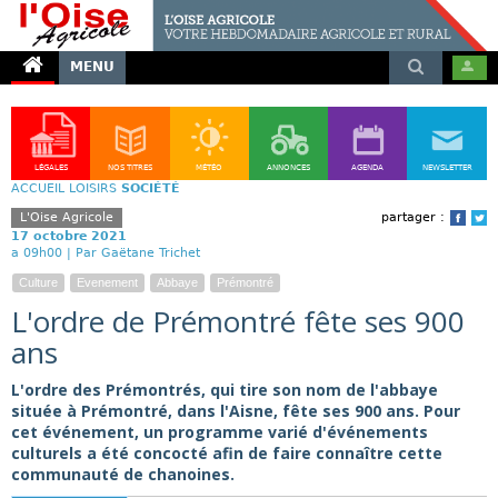
MENU
LÉGALES
NOS TITRES
MÉTÉO
ANNONCES
AGENDA
NEWSLETTER
ACCUEIL
LOISIRS
SOCIÉTÉ
L'Oise Agricole
partager :
Face
T
17 octobre 2021
a 09h00 |
Par Gaëtane Trichet
Culture
Evenement
Abbaye
Prémontré
L'ordre de Prémontré fête ses 900
ans
L'ordre des Prémontrés, qui tire son nom de l'abbaye
située à Prémontré, dans l'Aisne, fête ses 900 ans. Pour
cet événement, un programme varié d'événements
culturels a été concocté afin de faire connaître cette
communauté de chanoines.