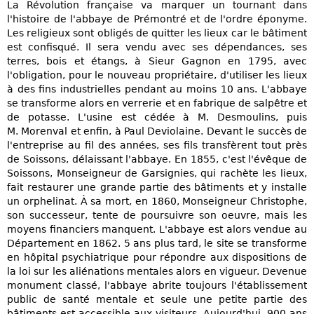
La Révolution française va marquer un tournant dans
l'histoire de l'abbaye de Prémontré et de l'ordre éponyme.
Les religieux sont obligés de quitter les lieux car le bâtiment
est confisqué. Il sera vendu avec ses dépendances, ses
terres, bois et étangs, à Sieur Gagnon en 1795, avec
l'obligation, pour le nouveau propriétaire, d'utiliser les lieux
à des fins industrielles pendant au moins 10 ans. L'abbaye
se transforme alors en verrerie et en fabrique de salpêtre et
de potasse. L'usine est cédée à M. Desmoulins, puis
M. Morenval et enfin, à Paul Deviolaine. Devant le succès de
l'entreprise au fil des années, ses fils transfèrent tout près
de Soissons, délaissant l'abbaye. En 1855, c'est l'évêque de
Soissons, Monseigneur de Garsignies, qui rachète les lieux,
fait restaurer une grande partie des bâtiments et y installe
un orphelinat. À sa mort, en 1860, Monseigneur Christophe,
son successeur, tente de poursuivre son oeuvre, mais les
moyens financiers manquent. L'abbaye est alors vendue au
Département en 1862. 5 ans plus tard, le site se transforme
en hôpital psychiatrique pour répondre aux dispositions de
la loi sur les aliénations mentales alors en vigueur. Devenue
monument classé, l'abbaye abrite toujours l'établissement
public de santé mentale et seule une petite partie des
bâtiments est accessible aux visiteurs. Aujourd'hui, 900 ans