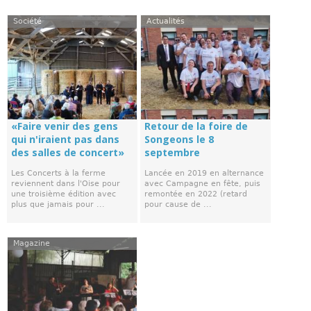
Société
Actualités
«Faire venir des gens
Retour de la foire de
qui n'iraient pas dans
Songeons le 8
des salles de concert»
septembre
Les Concerts à la ferme
Lancée en 2019 en alternance
reviennent dans l'Oise pour
avec Campagne en fête, puis
une troisième édition avec
remontée en 2022 (retard
plus que jamais pour ...
pour cause de ...
Magazine