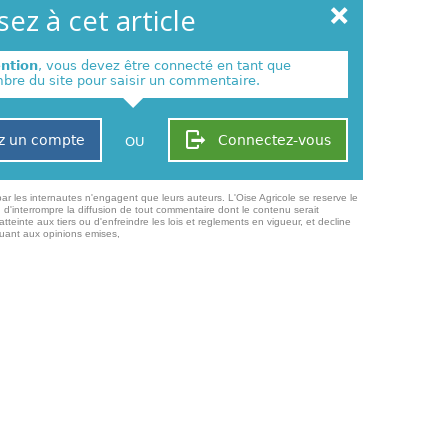
ez à cet article
ention
, vous devez être connecté en tant que
re du site pour saisir un commentaire.
z un compte
Connectez-vous
OU
ar les internautes n'engagent que leurs auteurs. L'Oise Agricole se reserve le
 d'interrompre la diffusion de tout commentaire dont le contenu serait
atteinte aux tiers ou d'enfreindre les lois et reglements en vigueur, et decline
quant aux opinions emises,