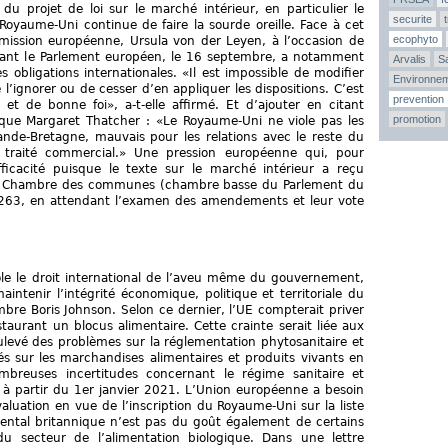
 du projet de loi sur le marché intérieur, en particulier le
securite
 Royaume-Uni continue de faire la sourde oreille. Face à cet
ecophyto
mission européenne, Ursula von der Leyen, à l’occasion de
evant le Parlement européen, le 16 septembre, a notamment
Arvalis
Sa
 obligations internationales. «Il est impossible de modifier
Environne
 l’ignorer ou de cesser d’en appliquer les dispositions. C’est
prevention
et de bonne foi», a-t-elle affirmé. Et d’ajouter en citant
promotion
ique Margaret Thatcher : «Le Royaume-Uni ne viole pas les
rande-Bretagne, mauvais pour les relations avec le reste du
traité commercial.» Une pression européenne qui, pour
fficacité puisque le texte sur le marché intérieur a reçu
 la Chambre des communes (chambre basse du Parlement du
 263, en attendant l’examen des amendements et leur vote
iole le droit international de l’aveu même du gouvernement,
intenir l’intégrité économique, politique et territoriale du
bre Boris Johnson. Selon ce dernier, l’UE compterait priver
taurant un blocus alimentaire. Cette crainte serait liée aux
ulevé des problèmes sur la réglementation phytosanitaire et
ués sur les marchandises alimentaires et produits vivants en
mbreuses incertitudes concernant le régime sanitaire et
 à partir du 1er janvier 2021. L’Union européenne a besoin
aluation en vue de l’inscription du Royaume-Uni sur la liste
ental britannique n’est pas du goût également de certains
u secteur de l’alimentation biologique. Dans une lettre