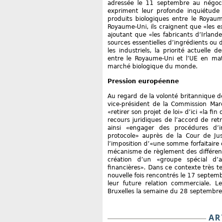
adressée le 11 septembre au négoci
expriment leur profonde inquiétude
produits biologiques entre le Royaum
Royaume-Uni, ils craignent que «les e
ajoutant que «les fabricants d’Irlan
sources essentielles d’ingrédients ou
les industriels, la priorité actuell
entre le Royaume-Uni et l’UE en mati
marché biologique du monde.
Pression européenne
Au regard de la volonté britannique de
vice-président de la Commission Mar
«retirer son projet de loi» d’ici «la fi
recours juridiques de l’accord de retr
ainsi «engager des procédures d’in
protocole» auprès de la Cour de Jus
l’imposition d’«une somme forfaitaire 
mécanisme de règlement des différend
création d’un «groupe spécial d’a
financières». Dans ce contexte très t
nouvelle fois rencontrés le 17 septemb
leur future relation commerciale. Le
Bruxelles la semaine du 28 septembre
AR