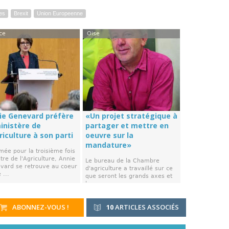
es
Brexit
Union Europeenne
ce
Oise
ie Genevard préfère
«Un projet stratégique à
ministère de
partager et mettre en
riculture à son parti
oeuvre sur la
mandature»
ée pour la troisième fois
tre de l'Agriculture, Annie
Le bureau de la Chambre
vard se retrouve au coeur
d'agriculture a travaillé sur ce
 ...
que seront les grands axes et
les ...
ABONNEZ-VOUS !
10
ARTICLES ASSOCIÉS