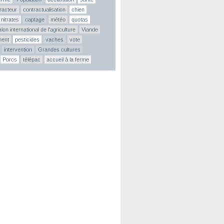
tracteur
contractualisation
chien
nitrates
captage
météo
quotas
lon international de l'agriculture
Viande
ment
pesticides
vaches
vote
intervention
Grandes cultures
Porcs
télépac
accueil à la ferme