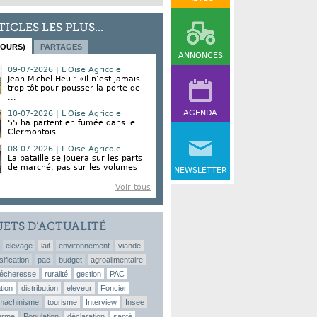
TICLES LES PLUS...
JOURS)
PARTAGES
ANNONCES
09-07-2026 | L'Oise Agricole
Jean-Michel Heu : «Il n’est jamais
trop tôt pour pousser la porte de
...
AGENDA
10-07-2026 | L'Oise Agricole
55 ha partent en fumée dans le
Clermontois
08-07-2026 | L'Oise Agricole
La bataille se jouera sur les parts
de marché, pas sur les volumes
NEWSLETTER
Voir tous
JETS D’ACTUALITÉ
elevage
lait
environnement
viande
sification
pac
budget
agroalimentaire
écheresse
ruralité
gestion
PAC
tion
distribution
eleveur
Foncier
machinisme
tourisme
Interview
Insee
erme
Population
déclaration
santé