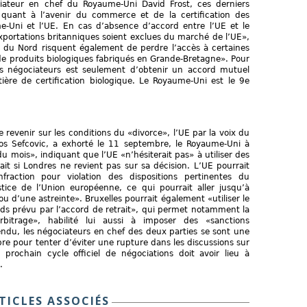
ateur en chef du Royaume-Uni David Frost, ces derniers
 quant à l’avenir du commerce et de la certification des
e-Uni et l’UE. En cas d’absence d’accord entre l’UE et le
xportations britanniques soient exclues du marché de l’UE»,
de du Nord risquent également de perdre l’accès à certaines
 de produits biologiques fabriqués en Grande-Bretagne». Pour
e des négociateurs est seulement d’obtenir un accord mutuel
ère de certification biologique. Le Royaume-Uni est le 9e
 revenir sur les conditions du «divorce», l’UE par la voix du
os Sefcovic, a exhorté le 11 septembre, le Royaume-Uni à
n du mois», indiquant que l’UE «n’hésiterait pas» à utiliser des
ait si Londres ne revient pas sur sa décision. L’UE pourrait
fraction pour violation des dispositions pertinentes du
tice de l’Union européenne, ce qui pourrait aller jusqu’à
ou d’une astreinte». Bruxelles pourrait également «utiliser le
s prévu par l’accord de retrait», qui permet notamment la
rbitrage», habilité lui aussi à imposer des «sanctions
endu, les négociateurs en chef des deux parties se sont une
re pour tenter d’éviter une rupture dans les discussions sur
 prochain cycle officiel de négociations doit avoir lieu à
.
TICLES ASSOCIÉS