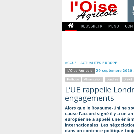
REUSSIR.FR
MENU
CON
ACCUEIL
ACTUALITÉS
EUROPE
L'Oise Agricole
29 septembre 2020
Politique
Alimentation
Londres
Brexit
L’UE rappelle Londr
engagements
Alors que le Royaume-Uni ne sou
cause l’accord signé il y a un a
européenne a appelé une énième
internationales. Les négociatio
dans un contexte politique touj