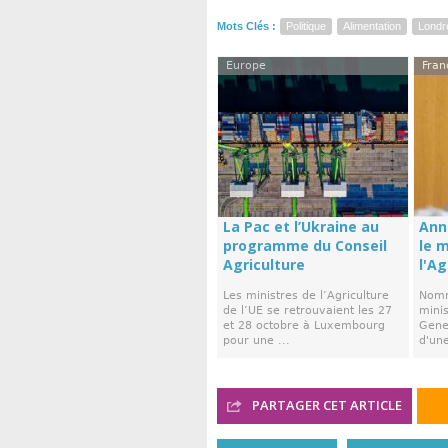
Mots Clés :
Politique
Alimentation
Londr
Europe
Fran
La Pac et l’Ukraine au
Ann
programme du Conseil
le 
Agriculture
l'Ag
Les ministres de l’Agriculture
Nomm
de l’UE se retrouvaient les 27
minis
et 28 octobre à Luxembourg
Gene
pour une ...
d'une
PARTAGER CET ARTICLE