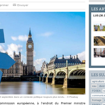
primer
Envoyer
LES AR
LUS (30 
LES SU
agriculture
eau
diver
FDSEA
s
communica
 28 septembre dans un contexte politique toujours plus tendu. - © Pixabay
fromage
ommission européenne, à l’endroit du Premier ministre
FRSEA
f