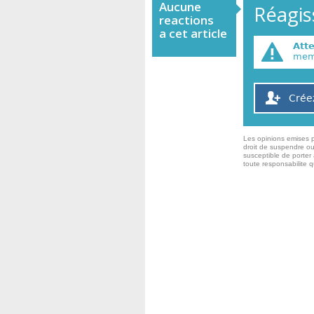
Aucune
Réagiss
reactions
a cet article
Att
memb
Crée
Les opinions emises p
droit de suspendre ou
susceptible de porter 
toute responsabilite 