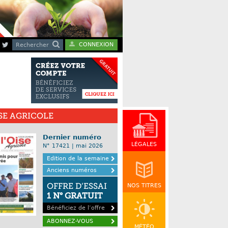
CONNEXION
Rechercher
ISE AGRICOLE
Dernier numéro
LÉGALES
N° 17421 | mai 2026
Edition de la semaine
Anciens numéros
OFFRE D’ESSAI
NOS TITRES
1 N° GRATUIT
Bénéficiez de l’offre
ABONNEZ-VOUS
MÉTÉO