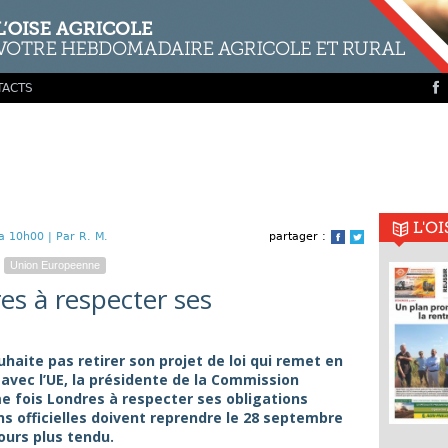
TACTS
L'O
a 10h00 |
Par R. M.
partager :
Facebook
Twitter
Union Europeenne
es à respecter ses
haite pas retirer son projet de loi qui remet en
n avec l’UE, la présidente de la Commission
 fois Londres à respecter ses obligations
ns officielles doivent reprendre le 28 septembre
ours plus tendu.