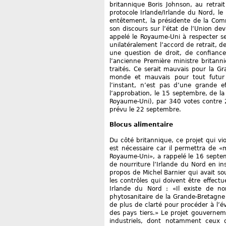
britannique Boris Johnson, au retrait
protocole Irlande/Irlande du Nord, le
entêtement, la présidente de la Com
son discours sur l’état de l’Union d
appelé le Royaume-Uni à respecter ses
unilatéralement l’accord de retrait, de
une question de droit, de confiance 
l’ancienne Première ministre britann
traités. Ce serait mauvais pour la G
monde et mauvais pour tout futur 
l’instant, n’est pas d’une grande e
l’approbation, le 15 septembre, de
Royaume-Uni), par 340 votes contre
prévu le 22 septembre.
Blocus alimentaire
Du côté britannique, ce projet qui v
est nécessaire car il permettra de «ma
Royaume-Uni», a rappelé le 16 septem
de nourriture l’Irlande du Nord en ins
propos de Michel Barnier qui avait so
les contrôles qui doivent être effect
Irlande du Nord : «Il existe de no
phytosanitaire de la Grande-Bretagne
de plus de clarté pour procéder à l’év
des pays tiers.» Le projet gouvernem
industriels, dont notamment ceux d