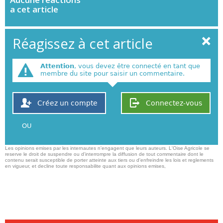
a cet article
Réagissez à cet article
Attention
, vous devez être connecté en tant que
membre du site pour saisir un commentaire.
Créez un compte
Connectez-vous
OU
Les opinions emises par les internautes n'engagent que leurs auteurs. L'Oise Agricole se
reserve le droit de suspendre ou d'interrompre la diffusion de tout commentaire dont le
contenu serait susceptible de porter atteinte aux tiers ou d'enfreindre les lois et reglements
en vigueur, et decline toute responsabilite quant aux opinions emises,