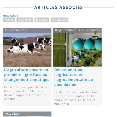
ARTICLES ASSOCIÉS
Mots Clés :
France
Agriculture
Bruxelles
Glyphosate
Environnement
Réglementations environnementales
L’agriculture encore en
Décarbonation:
première ligne face au
l'agriculture et
changement climatique
l'agroalimentaire au
pied du mur
Le Haut Conseil pour le climat
(HCC) vient de publier son
Le Haut Conseil pour le climat
dernier rapport. Il dresse un
(HCC) a rendu public, le 12
constat ...
mars, son avis sur le projet
final de la ...
Actualités