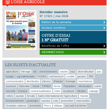
L'OISE AGRICOLE
Dernier numéro
N° 17421 | mai 2026
Edition de la semaine
Anciens numéros
OFFRE D’ESSAI
1 N° GRATUIT
Bénéficiez de l’offre
ABONNEZ-VOUS
LES SUJETS D’ACTUALITÉ
agriculture
elevage
lait
environnement
viande
eau
diversification
pac
budget
agroalimentaire
FDSEA
sécheresse
ruralité
gestion
PAC
communication
distribution
eleveur
Foncier
fromage
machinisme
tourisme
Interview
Insee
FRSEA
ferme
Population
déclaration
santé
securite
tracteur
contractualisation
chien
ecophyto
nitrates
captage
météo
quotas
Arvalis
Salon international de l'agriculture
Viande
Environnement
pesticides
vaches
vote
prevention
intervention
Grandes cultures
promotion
Porcs
télépac
accueil à la ferme