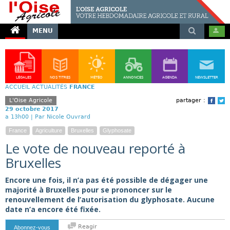
MENU
LÉGALES
NOS TITRES
MÉTÉO
ANNONCES
AGENDA
NEWSLETTER
ACCUEIL
ACTUALITÉS
FRANCE
L'Oise Agricole
partager :
Face
T
29 octobre 2017
a 13h00 |
Par Nicole Ouvrard
France
Agriculture
Bruxelles
Glyphosate
Le vote de nouveau reporté à
Bruxelles
Encore une fois, il n’a pas été possible de dégager une
majorité à Bruxelles pour se prononcer sur le
renouvellement de l’autorisation du glyphosate. Aucune
date n’a encore été fixée.
Reagir
Abonnez-vous