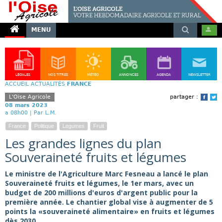
MENU
LÉGALES
NOS TITRES
MÉTÉO
ANNONCES
AGENDA
NEWSLETTER
ACCUEIL
ACTUALITÉS
FRANCE
L'Oise Agricole
partager :
Face
T
08 mars 2023
a 08h00 |
Par L.M.
France
Politique
Legumes
Fruit
Les grandes lignes du plan
Souveraineté fruits et légumes
Le ministre de l'Agriculture Marc Fesneau a lancé le plan
Souveraineté fruits et légumes, le 1er mars, avec un
budget de 200 millions d'euros d'argent public pour la
première année. Le chantier global vise à augmenter de 5
points la «souveraineté alimentaire» en fruits et légumes
dès 2030.