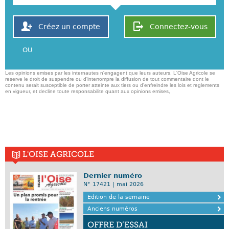
Créez un compte
Connectez-vous
OU
Les opinions emises par les internautes n'engagent que leurs auteurs. L'Oise Agricole se
reserve le droit de suspendre ou d'interrompre la diffusion de tout commentaire dont le
contenu serait susceptible de porter atteinte aux tiers ou d'enfreindre les lois et reglements
en vigueur, et decline toute responsabilite quant aux opinions emises,
L'OISE AGRICOLE
Dernier numéro
N° 17421 | mai 2026
Edition de la semaine
Anciens numéros
OFFRE D’ESSAI