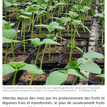
Un premier volet de ce plan sera dévolu aux «agroéquipements» tandis que le deuxième
volet du même montant sera dédié à «la recherche et l'innovation». - © Nadège Petit
Attendu depuis des mois par les professionnels des fruits et
légumes frais et transformés, le plan de souveraineté fruits