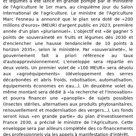
et légumes a été lancé en grande pompe par le ministère
de l'Agriculture le 1er mars, au cinquième jour du Salon
international de l'agriculture. Le ministre de l'Agriculture
Marc Fesneau a annoncé que le plan sera doté de «200
millions d'euros» (MEUR) d'argent public en 2023, première
année d'un plan «pluriannuel». L'objectif est «de gagner 5
points de souveraineté en fruits et légumes dès 2030 et
d'enclencher une hausse tendancielle de 10 points à
horizon 2035», selon le ministère. Par «souveraineté», le
gouvernement fait a priori référence au taux
d'autoapprovisionnement. L'enveloppe sera répartie en
deux volets. Un premier volet de «100 MEUR» sera dévolu
aux «agroéquipements» (développement des serres
décarbonées et abris froids, robotisation, automatisation,
équipements économes en eau...). Un deuxième volet du
même montant sera dédié à «la recherche et l'innovation»
et pourra financer une «panoplie» de sujets possibles
(insectes stériles, alternatives aux produits phytosanitaires,
renouvellement et modernisation des vergers...). Les fonds
seront issus «en grande partie» du plan d'investissement
France 2030, a précisé le ministre de l'Agriculture. Cette
enveloppe sera par ailleurs complétée des co-financements
des professionnels via les appels à manifestation d'intérêt.