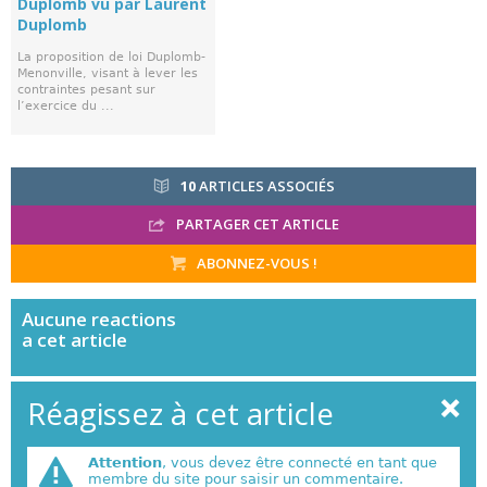
Duplomb vu par Laurent
Duplomb
La proposition de loi Duplomb-
Menonville, visant à lever les
contraintes pesant sur
l’exercice du ...
10
ARTICLES ASSOCIÉS
PARTAGER CET ARTICLE
ABONNEZ-VOUS !
Aucune
reactions
a cet article
Réagissez à cet article
Attention
, vous devez être connecté en tant que
membre du site pour saisir un commentaire.