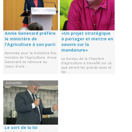
Annie Genevard préfère
«Un projet stratégique
le ministère de
à partager et mettre en
l'Agriculture à son parti
oeuvre sur la
mandature»
Nommée pour la troisième fois
ministre de l'Agriculture, Annie
Le bureau de la Chambre
Genevard se retrouve au
d'agriculture a travaillé sur ce
coeur d'une ...
que seront les grands axes et
les ...
Actualités
Le sort de la loi