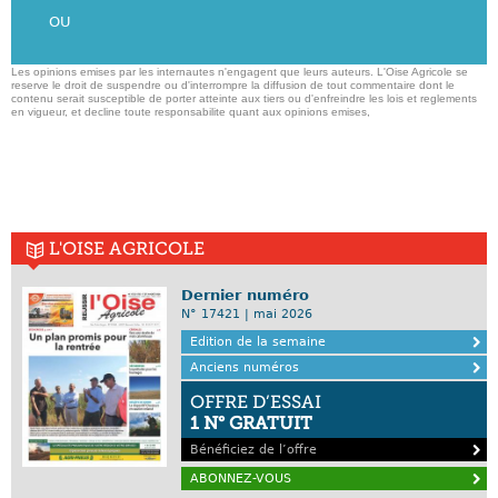
OU
Les opinions emises par les internautes n'engagent que leurs auteurs. L'Oise Agricole se
reserve le droit de suspendre ou d'interrompre la diffusion de tout commentaire dont le
contenu serait susceptible de porter atteinte aux tiers ou d'enfreindre les lois et reglements
en vigueur, et decline toute responsabilite quant aux opinions emises,
L'OISE AGRICOLE
Dernier numéro
N° 17421 | mai 2026
Edition de la semaine
Anciens numéros
OFFRE D’ESSAI
1 N° GRATUIT
Bénéficiez de l’offre
ABONNEZ-VOUS