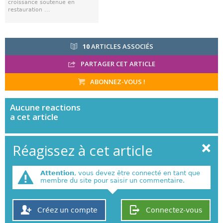
croissance soutenue en
restauration ...
10
ARTICLES ASSOCIÉS
PARTAGER CET ARTICLE
ABONNEZ-VOUS !
Aucune
reactions
a cet article
Réagissez à cet article
Attention
, vous devez être connecté en tant que
membre du site pour saisir un commentaire.
Créez un compte
Connectez-vous