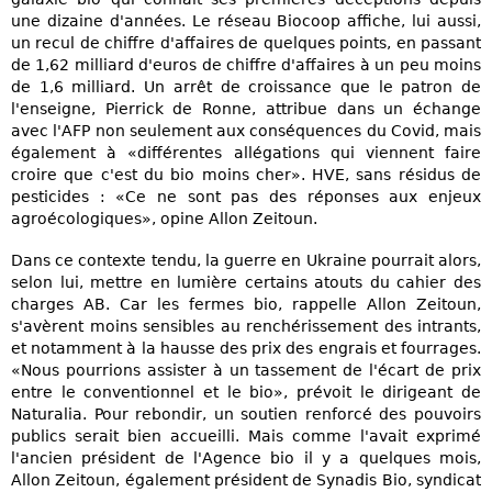
une dizaine d'années. Le réseau Biocoop affiche, lui aussi,
un recul de chiffre d'affaires de quelques points, en passant
de 1,62 milliard d'euros de chiffre d'affaires à un peu moins
de 1,6 milliard. Un arrêt de croissance que le patron de
l'enseigne, Pierrick de Ronne, attribue dans un échange
avec l'AFP non seulement aux conséquences du Covid, mais
également à «différentes allégations qui viennent faire
croire que c'est du bio moins cher». HVE, sans résidus de
pesticides : «Ce ne sont pas des réponses aux enjeux
agroécologiques», opine Allon Zeitoun.
Dans ce contexte tendu, la guerre en Ukraine pourrait alors,
selon lui, mettre en lumière certains atouts du cahier des
charges AB. Car les fermes bio, rappelle Allon Zeitoun,
s'avèrent moins sensibles au renchérissement des intrants,
et notamment à la hausse des prix des engrais et fourrages.
«Nous pourrions assister à un tassement de l'écart de prix
entre le conventionnel et le bio», prévoit le dirigeant de
Naturalia. Pour rebondir, un soutien renforcé des pouvoirs
publics serait bien accueilli. Mais comme l'avait exprimé
l'ancien président de l'Agence bio il y a quelques mois,
Allon Zeitoun, également président de Synadis Bio, syndicat