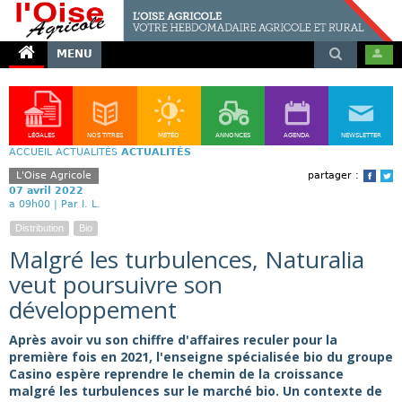
MENU
LÉGALES
NOS TITRES
MÉTÉO
ANNONCES
AGENDA
NEWSLETTER
ACCUEIL
ACTUALITÉS
ACTUALITÉS
L'Oise Agricole
partager :
Face
T
07 avril 2022
a 09h00 |
Par I. L.
Distribution
Bio
Malgré les turbulences, Naturalia
veut poursuivre son
développement
Après avoir vu son chiffre d'affaires reculer pour la
première fois en 2021, l'enseigne spécialisée bio du groupe
Casino espère reprendre le chemin de la croissance
malgré les turbulences sur le marché bio. Un contexte de