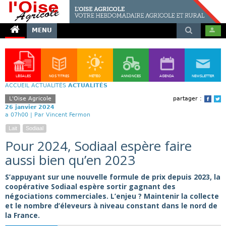
MENU
LÉGALES
NOS TITRES
MÉTÉO
ANNONCES
AGENDA
NEWSLETTER
ACCUEIL
ACTUALITÉS
ACTUALITÉS
L'Oise Agricole
partager :
Face
T
26 janvier 2024
a 07h00 |
Par Vincent Fermon
Lait
Sodiaal
Pour 2024, Sodiaal espère faire
aussi bien qu’en 2023
S’appuyant sur une nouvelle formule de prix depuis 2023, la
coopérative Sodiaal espère sortir gagnant des
négociations commerciales. L’enjeu ? Maintenir la collecte
et le nombre d’éleveurs à niveau constant dans le nord de
la France.