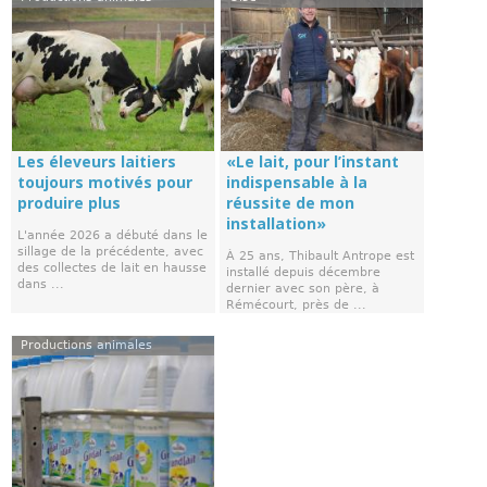
Les éleveurs laitiers
«Le lait, pour l’instant
toujours motivés pour
indispensable à la
produire plus
réussite de mon
installation»
L'année 2026 a débuté dans le
sillage de la précédente, avec
À 25 ans, Thibault Antrope est
des collectes de lait en hausse
installé depuis décembre
dans ...
dernier avec son père, à
Rémécourt, près de ...
Productions animales