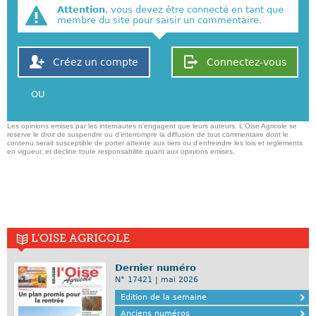
Attention
, vous devez être connecté en tant que
membre du site pour saisir un commentaire.
Créez un compte
Connectez-vous
OU
Les opinions emises par les internautes n'engagent que leurs auteurs. L'Oise Agricole se
reserve le droit de suspendre ou d'interrompre la diffusion de tout commentaire dont le
contenu serait susceptible de porter atteinte aux tiers ou d'enfreindre les lois et reglements
en vigueur, et decline toute responsabilite quant aux opinions emises,
L'OISE AGRICOLE
Dernier numéro
N° 17421 | mai 2026
Edition de la semaine
Anciens numéros