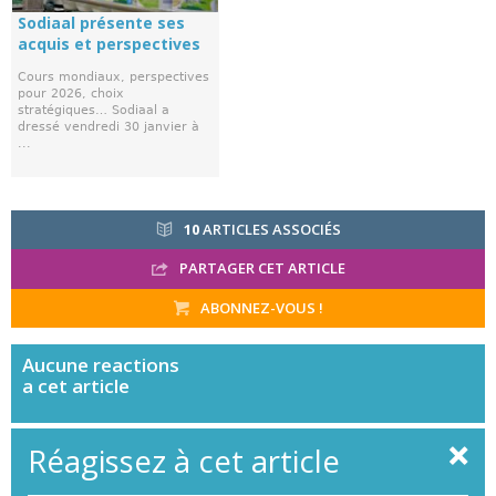
Sodiaal présente ses
acquis et perspectives
Cours mondiaux, perspectives
pour 2026, choix
stratégiques… Sodiaal a
dressé vendredi 30 janvier à
...
10
ARTICLES ASSOCIÉS
PARTAGER CET ARTICLE
ABONNEZ-VOUS !
Aucune
reactions
a cet article
Réagissez à cet article