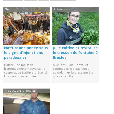
Oise
Actualités
Nat'Up: une année sous
Julie cultive et revitalise
le signe d’injonctions
le cresson de fontaine à
paradoxales
Bresles
Malgré une moisson
À 34 ans, Julie Bonvallet,
historiquement mauvaise, la
comptable, n'a pas voulu
coopérative NatUp a présenté
abandonner la cressonnière
lors de son assemblée ...
que sa famille ...
Productions animales