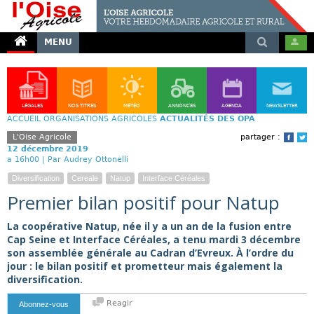
MENU
LÉGALES
NOS TITRES
MÉTÉO
ANNONCES
AGENDA
NEWSLETTER
ACCUEIL
ORGANISATIONS AGRICOLES
ACTUALITÉS DES OPA
L'Oise Agricole
partager :
Face
T
12 décembre 2019
a 16h00 |
Par Audrey Ottonelli
Diversification
Cereale
Natup
Interface Céréales
Premier bilan positif pour Natup
La coopérative Natup, née il y a un an de la fusion entre
Cap Seine et Interface Céréales, a tenu mardi 3 décembre
son assemblée générale au Cadran d’Evreux. À l’ordre du
jour : le bilan positif et prometteur mais également la
diversification.
Reagir
Abonnez-vous