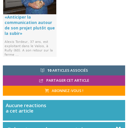
«Anticiper la
communication autour
de son projet plutôt que
la subir»
Alexis Tordeur, 37 ans, est
exploitant dans le Valois, à
Rully (60). A son retour sur la
ferme ...
10
ARTICLES ASSOCIÉS
PARTAGER CET ARTICLE
ABONNEZ-VOUS !
Aucune
reactions
a cet article