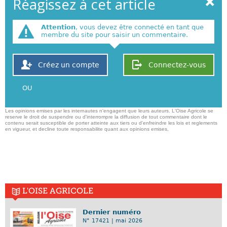
Réagissez à cet article
Attention
, vous devez être connecté en tant que
membre du site pour saisir un commentaire.
Créez un compte
Connectez-vous
OU
Les opinions emises par les internautes n'engagent que leurs auteurs. L'Oise Agricole se
reserve le droit de suspendre ou d'interrompre la diffusion de tout commentaire dont le
contenu serait susceptible de porter atteinte aux tiers ou d'enfreindre les lois et reglements
en vigueur, et decline toute responsabilite quant aux opinions emises,
L'OISE AGRICOLE
Dernier numéro
N° 17421 | mai 2026