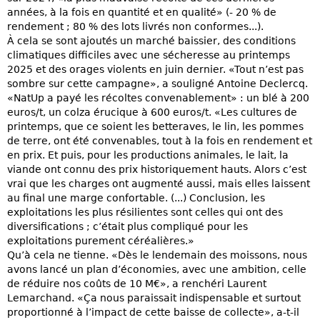
années, à la fois en quantité et en qualité» (- 20 % de
rendement ; 80 % des lots livrés non conformes...).
À cela se sont ajoutés un marché baissier, des conditions
climatiques difficiles avec une sécheresse au printemps
2025 et des orages violents en juin dernier. «Tout n’est pas
sombre sur cette campagne», a souligné Antoine Declercq.
«NatUp a payé les récoltes convenablement» : un blé à 200
euros/t, un colza érucique à 600 euros/t. «Les cultures de
printemps, que ce soient les betteraves, le lin, les pommes
de terre, ont été convenables, tout à la fois en rendement et
en prix. Et puis, pour les productions animales, le lait, la
viande ont connu des prix historiquement hauts. Alors c’est
vrai que les charges ont augmenté aussi, mais elles laissent
au final une marge confortable. (...) Conclusion, les
exploitations les plus résilientes sont celles qui ont des
diversifications ; c’était plus compliqué pour les
exploitations purement céréalières.»
Qu’à cela ne tienne. «Dès le lendemain des moissons, nous
avons lancé un plan d’économies, avec une ambition, celle
de réduire nos coûts de 10 M€», a renchéri Laurent
Lemarchand. «Ça nous paraissait indispensable et surtout
proportionné à l’impact de cette baisse de collecte», a-t-il