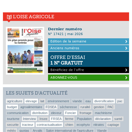
L'OISE AGRICOLE
Dernier numéro
N° 17421 | mai 2026
Edition de la semaine
Anciens numéros
OFFRE D’ESSAI
1 N° GRATUIT
Bénéficiez de l’offre
ABONNEZ-VOUS
LES SUJETS D’ACTUALITÉ
agriculture
elevage
lait
environnement
viande
eau
diversification
pac
budget
agroalimentaire
FDSEA
sécheresse
ruralité
gestion
PAC
communication
distribution
eleveur
Foncier
fromage
machinisme
tourisme
Interview
Insee
FRSEA
ferme
Population
déclaration
santé
securite
tracteur
contractualisation
chien
ecophyto
nitrates
captage
météo
quotas
Arvalis
Salon international de l'agriculture
Viande