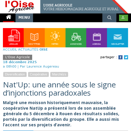
MENU
LÉGALES
NOS TITRES
MÉTÉO
ANNONCES
AGENDA
NEWSLETTER
ACCUEIL
ACTUALITÉS
OISE
L'Oise Agricole
partager :
Face
T
18 décembre 2025
a 08h00 |
Par Laurence Augereau
Diversification
Coopérative
Marchézs
Nat'Up: une année sous le signe
d’injonctions paradoxales
Malgré une moisson historiquement mauvaise, la
coopérative NatUp a présenté lors de son assemblée
générale du 5 décembre à Rouen des résultats solides,
portés par la diversification du groupe. Elle a aussi mis
l’accent sur ses projets d’avenir.