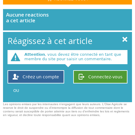
Aucune
reactions
a cet article
Réagissez à cet article
Attention
, vous devez être connecté en tant que
membre du site pour saisir un commentaire.
Créez un compte
Connectez-vous
OU
Les opinions emises par les internautes n'engagent que leurs auteurs. L'Oise Agricole se
reserve le droit de suspendre ou d'interrompre la diffusion de tout commentaire dont le
contenu serait susceptible de porter atteinte aux tiers ou d'enfreindre les lois et reglements
en vigueur, et decline toute responsabilite quant aux opinions emises,