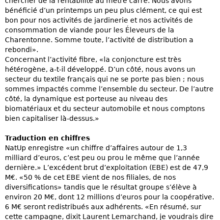
chercher de la rentabilité au mètre carré. Nous avons
bénéficié d’un printemps un peu plus clément, ce qui est
bon pour nos activités de jardinerie et nos activités de
consommation de viande pour les Éleveurs de la
Charentonne. Somme toute, l’activité de distribution a
rebondi».
Concernant l’activité fibre, «la conjoncture est très
hétérogène, a-t-il développé. D’un côté, nous avons un
secteur du textile français qui ne se porte pas bien ; nous
sommes impactés comme l’ensemble du secteur. De l’autre
côté, la dynamique est porteuse au niveau des
biomatériaux et du secteur automobile et nous comptons
bien capitaliser là-dessus.»
Traduction en chiffres
NatUp enregistre «un chiffre d’affaires autour de 1,3
milliard d’euros, c’est peu ou prou le même que l’année
dernière.» L’excédent brut d’exploitation (EBE) est de 47,9
M€. «50 % de cet EBE vient de nos filiales, de nos
diversifications» tandis que le résultat groupe s’élève à
environ 20 M€, dont 12 millions d’euros pour la coopérative.
6 M€ seront redistribués aux adhérents. «En résumé, sur
cette campagne, dixit Laurent Lemarchand, je voudrais dire