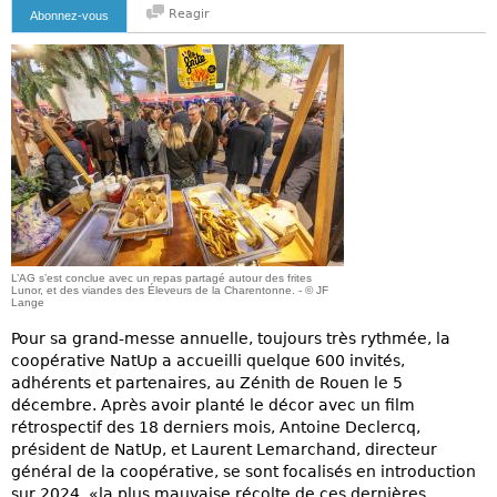
Reagir
Abonnez-vous
L’AG s’est conclue avec un repas partagé autour des frites
Lunor, et des viandes des Éleveurs de la Charentonne. - © JF
Lange
Pour sa grand-messe annuelle, toujours très rythmée, la
coopérative NatUp a accueilli quelque 600 invités,
adhérents et partenaires, au Zénith de Rouen le 5
décembre. Après avoir planté le décor avec un film
rétrospectif des 18 derniers mois, Antoine Declercq,
président de NatUp, et Laurent Lemarchand, directeur
général de la coopérative, se sont focalisés en introduction
sur 2024, «la plus mauvaise récolte de ces dernières