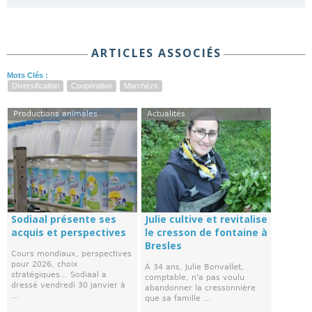
ARTICLES ASSOCIÉS
Mots Clés :
Diversification
Coopérative
Marchézs
Productions animales
Actualités
Sodiaal présente ses
Julie cultive et revitalise
acquis et perspectives
le cresson de fontaine à
Bresles
Cours mondiaux, perspectives
pour 2026, choix
À 34 ans, Julie Bonvallet,
stratégiques… Sodiaal a
comptable, n'a pas voulu
dressé vendredi 30 janvier à
abandonner la cressonnière
...
que sa famille ...