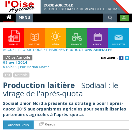
MENU
LÉGALES
NOS TITRES
MÉTÉO
ANNONCES
AGENDA
NEWSLETTER
ACCUEIL
PRODUCTIONS ET MARCHÉS
PRODUCTIONS ANIMALES
L'Oise Agricole
partager :
Face
T
03 avril 2014
a 09h36 |
Par Marion Martin
Lait
Marchés
Production laitière
- Sodiaal : le
virage de l'après-quota
Sodiaal Union Nord a présenté sa stratégie pour l'après-
quota 2015 aux organismes agricoles pour sensibiliser les
partenaires agricoles à l'après-quota.
Reagir
Abonnez-vous