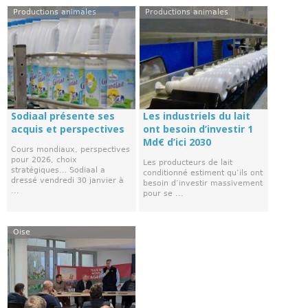
Productions animales
Productions animales
Sodiaal présente ses
Les industriels du lait
acquis et perspectives
ont besoin d’investir 1
Md€ d’ici 2030
Cours mondiaux, perspectives
pour 2026, choix
Les producteurs de lait
stratégiques… Sodiaal a
conditionné estiment qu’ils ont
dressé vendredi 30 janvier à
besoin d’investir massivement
...
pour se ...
Oise