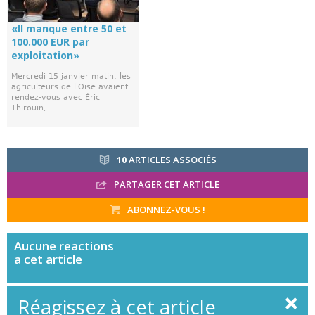
«Il manque entre 50 et
100.000 EUR par
exploitation»
Mercredi 15 janvier matin, les
agriculteurs de l'Oise avaient
rendez-vous avec Éric
Thirouin, ...
10
ARTICLES ASSOCIÉS
PARTAGER CET ARTICLE
ABONNEZ-VOUS !
Aucune
reactions
a cet article
Réagissez à cet article