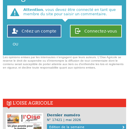
Attention
, vous devez être connecté en tant que
membre du site pour saisir un commentaire.
Créez un compte
Connectez-vous
OU
Les opinions emises par les internautes n'engagent que leurs auteurs. L'Oise Agricole se
reserve le droit de suspendre ou d'interrompre la diffusion de tout commentaire dont le
contenu serait susceptible de porter atteinte aux tiers ou d'enfreindre les lois et reglements
en vigueur, et decline toute responsabilite quant aux opinions emises,
L'OISE AGRICOLE
Dernier numéro
N° 17421 | mai 2026
Edition de la semaine