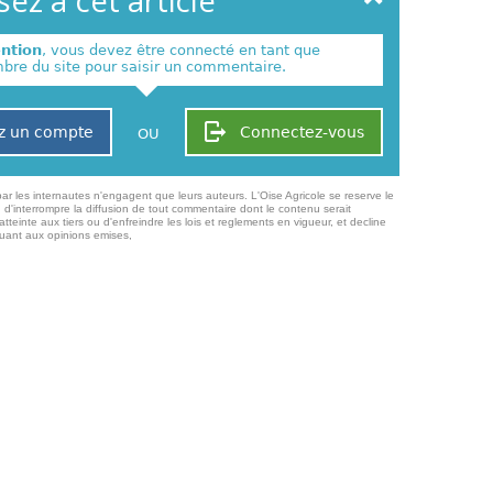
ez à cet article
ention
, vous devez être connecté en tant que
re du site pour saisir un commentaire.
z un compte
Connectez-vous
OU
ar les internautes n'engagent que leurs auteurs. L'Oise Agricole se reserve le
 d'interrompre la diffusion de tout commentaire dont le contenu serait
atteinte aux tiers ou d'enfreindre les lois et reglements en vigueur, et decline
quant aux opinions emises,