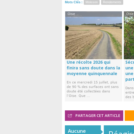
Mots Clés :
Moisson
Rendements
Oise
Oise
Une récolte 2026 qui
Séc
finira sans doute dans la
une
moyenne quinquennale
une
par
En ce mercredi 15 juillet, plus
de 90 % des surfaces ont sans
Dans 
doute été collectées dans
entr
l’Oise. Que ...
des 
...
PARTAGER CET ARTICLE
Aucune