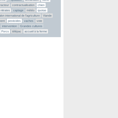
tracteur
contractualisation
chien
nitrates
captage
météo
quotas
lon international de l'agriculture
Viande
ment
pesticides
vaches
vote
intervention
Grandes cultures
Porcs
télépac
accueil à la ferme