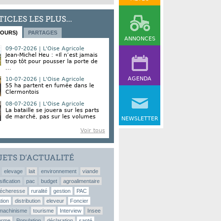
TICLES LES PLUS...
JOURS)
PARTAGES
ANNONCES
09-07-2026 | L'Oise Agricole
Jean-Michel Heu : «Il n’est jamais
trop tôt pour pousser la porte de
...
AGENDA
10-07-2026 | L'Oise Agricole
55 ha partent en fumée dans le
Clermontois
08-07-2026 | L'Oise Agricole
La bataille se jouera sur les parts
de marché, pas sur les volumes
NEWSLETTER
Voir tous
JETS D’ACTUALITÉ
elevage
lait
environnement
viande
sification
pac
budget
agroalimentaire
écheresse
ruralité
gestion
PAC
tion
distribution
eleveur
Foncier
machinisme
tourisme
Interview
Insee
erme
Population
déclaration
santé