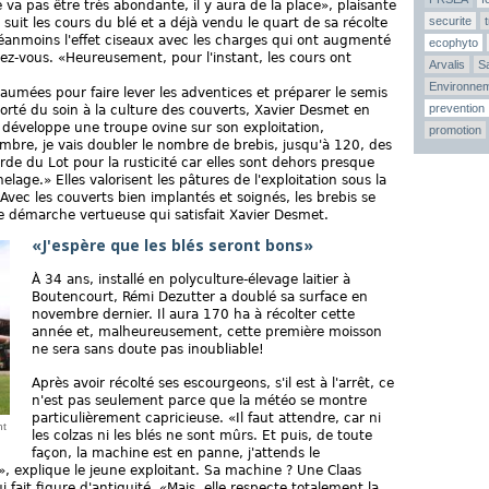
e va pas être très abondante, il y aura de la place», plaisante
securite
suit les cours du blé et a déjà vendu le quart de sa récolte
néanmoins l'effet ciseaux avec les charges qui ont augmenté
ecophyto
ez-vous. «Heureusement, pour l'instant, les cours ont
Arvalis
Sa
Environne
haumées pour faire lever les adventices et préparer le semis
prevention
orté du soin à la culture des couverts, Xavier Desmet en
il développe une troupe ovine sur son exploitation,
promotion
embre, je vais doubler le nombre de brebis, jusqu'à 120, des
de du Lot pour la rusticité car elles sont dehors presque
elage.» Elles valorisent les pâtures de l'exploitation sous la
vec les couverts bien implantés et soignés, les brebis se
Une démarche vertueuse qui satisfait Xavier Desmet.
«J'espère que les blés seront bons»
À 34 ans, installé en polyculture-élevage laitier à
Boutencourt, Rémi Dezutter a doublé sa surface en
novembre dernier. Il aura 170 ha à récolter cette
année et, malheureusement, cette première moisson
ne sera sans doute pas inoubliable!
Après avoir récolté ses escourgeons, s'il est à l'arrêt, ce
n'est pas seulement parce que la météo se montre
particulièrement capricieuse. «Il faut attendre, car ni
nt
les colzas ni les blés ne sont mûrs. Et puis, de toute
façon, la machine est en panne, j'attends le
», explique le jeune exploitant. Sa machine ? Une Claas
ait figure d'antiquité. «Mais, elle respecte totalement la