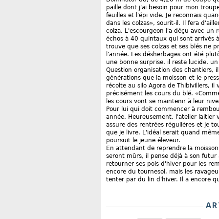
paille dont j'ai besoin pour mon troupe
feuilles et l'épi vide. Je reconnais q
dans les colzas», sourit-il. Il fera d'
colza. L'escourgeon l'a déçu avec un 
échos à 40 quintaux qui sont arrivés 
trouve que ses colzas et ses blés ne 
l'année. Les désherbages ont été plutô
une bonne surprise, il reste lucide, un
Question organisation des chantiers, il
générations que la moisson et le press
récolte au silo Agora de Thibivillers, i
précisément les cours du blé. «Comme 
les cours vont se maintenir à leur niv
Pour lui qui doit commencer à rembour
année. Heureusement, l'atelier laitier 
assure des rentrées régulières et je t
que je livre. L'idéal serait quand mêm
poursuit le jeune éleveur.
En attendant de reprendre la moisson,
seront mûrs, il pense déjà à son futur
retourner ses pois d'hiver pour les re
encore du tournesol, mais les ravageur
tenter par du lin d'hiver. Il a encore
AR