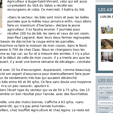
Agriculteur à Auger-Saint-Vincent, celui qui est aussi
co-président du SEA du Valois a récolté ses
LES AR
escourgeons et colza. Ce mercredi, il battra du blé.
LUS (30 
«Dans le secteur, les blés sont mûrs et avec les belles
journées que la météo nous annonce enfin, nous allons
faire un maximum d'hectares», déclare le jeune
agriculteur. Il lui faudra environ 7 journées pour
,
récolter 200 ha de blé, les siens et ceux de son voisin,
e)
Jean-Paul Legrand. Avec leurs deux fermes regroupées
as besoin de décrocher la coupe entre les parcelles.
la machine va faire la moisson de mon cousin, dans le Nord.
exion 6.700 de chez Claas. Nous en changeons tous les
ne au top car, au fur et à mesure des années, il n'y a plus
 le début de celle de mon cousin. Il y a trente ans que les
, avant, il y avait une bonne semaine de décalage», constate-
illet avec 10 ha d'escourgeon. Auparavant, comme beaucoup
tacté son expert d'assurance pour éventuellement faire jouer
eur de rendements très bas qui auraient déclenché
LES SU
es blés entre 60 et 90 q/ha. Ce fera sans doute une moyenne
m'a un peu rassuré», ajoute-t-il.
agriculture
ans l'écart type du secteur qui va de 50 à 75 q/ha. Ses 15
eau
diver
 semble un bon résultat pour l'année, avec des fourchettes
FDSEA
s
veille, une des moins bonnes, s'affiche à 63 q/ha, «sans
communica
 semé tôt, qui n'a pas aimé l'année humide».
fromage
illers, chez Soufflet Agriculture et chez Agora. Le reste est
FRSEA
f