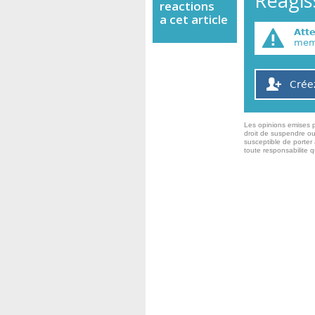
Réagiss
reactions
a cet article
Att
memb
Crée
Les opinions emises p
droit de suspendre ou
susceptible de porter 
toute responsabilite 