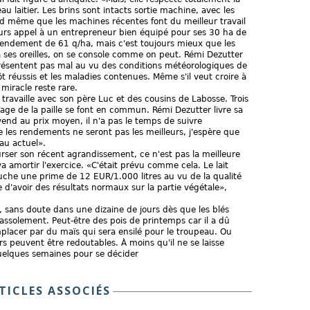
au laitier. Les brins sont intacts sortie machine, avec les
uand même que les machines récentes font du meilleur travail
ailleurs appel à un entrepreneur bien équipé pour ses 30 ha de
rendement de 61 q/ha, mais c'est toujours mieux que les
à ses oreilles, on se console comme on peut. Rémi Dezutter
présentent pas mal au vu des conditions météorologiques de
t réussis et les maladies contenues. Même s'il veut croire à
 miracle reste rare.
 travaille avec son père Luc et des cousins de Labosse. Trois
age de la paille se font en commun. Rémi Dezutter livre sa
l vend au prix moyen, il n'a pas le temps de suivre
les rendements ne seront pas les meilleurs, j'espère que
eau actuel».
ser son récent agrandissement, ce n'est pas la meilleure
va amortir l'exercice. «C'était prévu comme cela. Le lait
ouche une prime de 12 EUR/1.000 litres au vu de la qualité
e d'avoir des résultats normaux sur la partie végétale»,
 sans doute dans une dizaine de jours dès que les blés
 assolement. Peut-être des pois de printemps car il a dû
mplacer par du maïs qui sera ensilé pour le troupeau. Ou
s peuvent être redoutables. À moins qu'il ne se laisse
 quelques semaines pour se décider
TICLES ASSOCIÉS