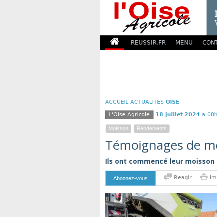
REUSSIR.FR
MENU
CON
ACCUEIL
ACTUALITÉS
OISE
L'Oise Agricole
18 juillet 2024
a 08h
Moisson
Rendements
Témoignages de m
Ils ont commencé leur moisson e
Reagir
Im
Abonnez-vous