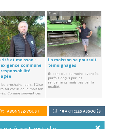
Oise
urité et moisson :
La moisson se poursuit:
 exigence commune,
témoignages
 responsabilité
Ils sont plus ou moins avancés,
tagée
parfois déçus par les
rendements mais pas par la
les prochains jours, l'Oise
qualité.
era au coeur de la moisson
blés. Comme souvent ces
ABONNEZ-VOUS !
10
ARTICLES ASSOCIÉS