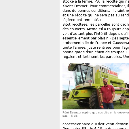
stocké à la ferme. «Vu la récolte qui n
Xavier Desmet. Pour commercialiser, il 
dans de bonnes conditions. Il craint 
et une récolte qui ne sera pas au rend
légèrement remonté.»
Sitôt récoltées, les parcelles sont déc
des couverts. Même s'il a toujours app
voit d'autant plus l'intérêt depuis qu'
essentiellement par plaisir. «Dès sept
croisements Île-de-France et Caussenar
toute l'année, juste rentrées pour l'agn
bonne garde d'un chien de troupeau. A
régalent et fertilisent les parcelles. 
Rémi Dezutter espère que ses blés en le décevro
pas. - © dlc
concessionnaire qui doit venir demain
Dominator 88, de 4,20 m de coupe qui f