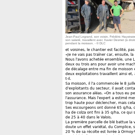
Jean-Paul Legrand, son voisin, Frédéric Haustrate
son salarié, travaillent avec Xavier Desmet (à droit
pendant la moisson. - © DLC
et voisines, le chantier est facilité, p
«Je ne vais pas traîner car, ensuite, 
Nous l'avons achetée ensemble, une L
deux ou trois ans pour avoir une machi
de décalage entre ma fin de moisson et
deux exploitations travaillent ainsi et
t-il.
Sa moisson, il l'a commencée le 8 ju
d'exploitants du secteur, il avait con
son assurance aléas. «On a tous eu p
l'assurance. Mais l'expert a estimé m
trop haute pour déclencher, mais cela 
Ses escourgeons ont donné 65 q/ha, d
ha de colza ont fini à 35 q/ha, ce qui
de 25 à 40 dans le Valois.
La première parcelle de blé battue la 
doute un effet variétal, du Complice,
20 % de sa récolte est livrée à Ormoy-V