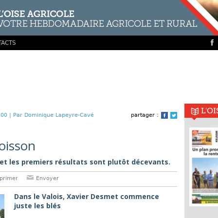
TACTS
L'O
00 |
Par Dominique Lapeyre-Cavé
partager :
Facebook
Twitter
oisson
t les premiers résultats sont plutôt décevants.
primer
Envoyer
Dans le Valois, Xavier Desmet commence
juste les blés