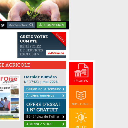
CONNEXION
Rechercher
ISE AGRICOLE
Dernier numéro
LÉGALES
N° 17421 | mai 2026
Edition de la semaine
Anciens numéros
OFFRE D’ESSAI
NOS TITRES
1 N° GRATUIT
Bénéficiez de l’offre
ABONNEZ-VOUS
MÉTÉO