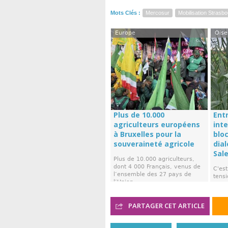
Mots Clés :
Mercosur
Mobilisation Strasb
Europe
Oise
Plus de 10.000
Ent
agriculteurs européens
int
à Bruxelles pour la
blo
souveraineté agricole
dial
Sal
Plus de 10.000 agriculteurs,
dont 4 000 Français, venus de
C'es
l’ensemble des 27 pays de
tensi
l’Union ...
que l
Marie
PARTAGER CET ARTICLE