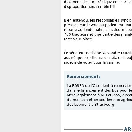
d’oignons, les CRS répliquaient par l
disproportionnée, semble-t-il.
Bien entendu, les responsables syndi
pression car le vote au parlement, ini
reporté au lendemain, sans doute pour
750 tracteurs et une partie des manif
restés sur place.
Le sénateur de l’Oise Alexandre Ouizill
assuré que les discussions étaient to
indécis de voter pour la saisine.
Remerciements
La FDSEA de l’Oise tient à remercier 
dans le financement des bus pour les
Merci également à M. Louvion, direc
du magasin et en soutien aux agricul
déplacement à Strasbourg.
AR