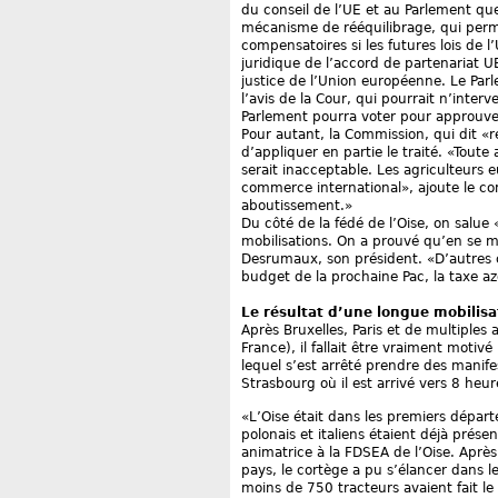
du conseil de l’UE et au Parlement que
mécanisme de rééquilibrage, qui per
compensatoires si les futures lois de l
juridique de l’accord de partenariat
justice de l’Union européenne. Le Par
l’avis de la Cour, qui pourrait n’inte
Parlement pourra voter pour approuver
Pour autant, la Commission, qui dit «re
d’appliquer en partie le traité. «Toute
serait inacceptable. Les agriculteurs
commerce international», ajoute le c
aboutissement.»
Du côté de la fédé de l’Oise, on salue
mobilisations. On a prouvé qu’en se mo
Desrumaux, son président. «D’autres co
budget de la prochaine Pac, la taxe az
Le résultat d’une longue mobilisa
Après Bruxelles, Paris et de multiple
France), il fallait être vraiment motiv
lequel s’est arrêté prendre des manifes
Strasbourg où il est arrivé vers 8 heur
«L’Oise était dans les premiers départ
polonais et italiens étaient déjà pré
animatrice à la FDSEA de l’Oise. Aprè
pays, le cortège a pu s’élancer dans l
moins de 750 tracteurs avaient fait l