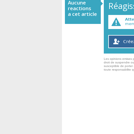
Aucune
Réagiss
reactions
a cet article
Att
memb
Crée
Les opinions emises p
droit de suspendre ou
susceptible de porter 
toute responsabilite 