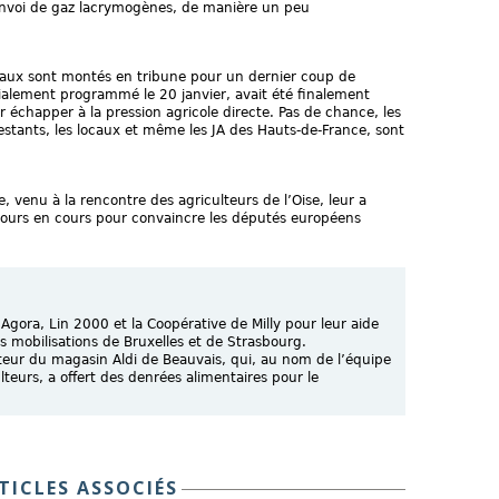
’envoi de gaz lacrymogènes, de manière un peu
caux sont montés en tribune pour un dernier coup de
tialement programmé le 20 janvier, avait été finalement
 échapper à la pression agricole directe. Pas de chance, les
estants, les locaux et même les JA des Hauts-de-France, sont
e, venu à la rencontre des agriculteurs de l’Oise, leur a
ujours en cours pour convaincre les députés européens
Agora, Lin 2000 et la Coopérative de Milly pour leur aide
 mobilisations de Bruxelles et de Strasbourg.
teur du magasin Aldi de Beauvais, qui, au nom de l’équipe
teurs, a offert des denrées alimentaires pour le
TICLES ASSOCIÉS