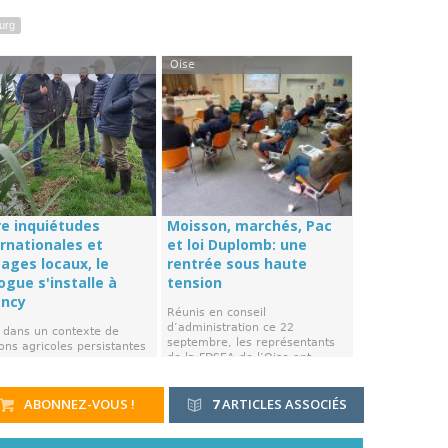
ourg
Oise
re inquiétudes
Moisson, marchés, Pac
ernationales et
et loi Duplomb: une
cages locaux, le
rentrée sous haute
ogue s'installe à
tension
ency
Réunis en conseil
d’administration ce 22
t dans un contexte de
septembre, les représentants
ons agricoles persistantes
de la FDSEA de l’Oise ont ...
e préfet de l'Oise, Jean-
 ...
ABONNEZ-VOUS !
7
ARTICLES ASSOCIÉS