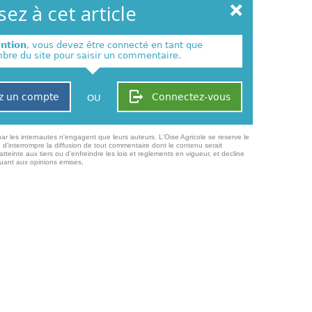
ez à cet article
ention
, vous devez être connecté en tant que
re du site pour saisir un commentaire.
z un compte
Connectez-vous
OU
ar les internautes n'engagent que leurs auteurs. L'Oise Agricole se reserve le
 d'interrompre la diffusion de tout commentaire dont le contenu serait
atteinte aux tiers ou d'enfreindre les lois et reglements en vigueur, et decline
quant aux opinions emises,