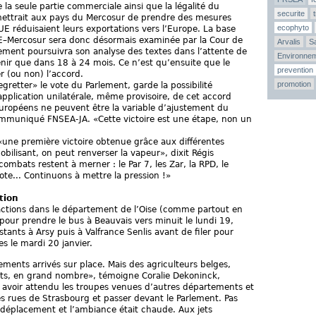
 la seule partie commerciale ainsi que la légalité du
securite
mettrait aux pays du Mercosur de prendre des mesures
ecophyto
’UE réduisaient leurs exportations vers l’Europe. La base
 UE–Mercosur sera donc désormais examinée par la Cour de
Arvalis
Sa
lement poursuivra son analyse des textes dans l’attente de
Environne
rvenir que dans 18 à 24 mois. Ce n’est qu’ensuite que le
prevention
 (ou non) l’accord.
promotion
gretter» le vote du Parlement, garde la possibilité
 application unilatérale, même provisoire, de cet accord
 européens ne peuvent être la variable d’ajustement du
ommuniqué FNSEA-JA. «Cette victoire est une étape, non un
 «une première victoire obtenue grâce aux différentes
bilisant, on peut renverser la vapeur», dixit Régis
mbats restent à merner : le Par 7, les Zar, la RPD, le
ote... Continuons à mettre la pression !»
tion
s actions dans le département de l’Oise (comme partout en
é pour prendre le bus à Beauvais vers minuit le lundi 19,
tants à Arsy puis à Valfrance Senlis avant de filer pour
es le mardi 20 janvier.
ements arrivés sur place. Mais des agriculteurs belges,
sents, en grand nombre», témoigne Coralie Dekoninck,
s avoir attendu les troupes venues d’autres départements et
es rues de Strasbourg et passer devant le Parlement. Pas
e déplacement et l’ambiance était chaude. Aux jets