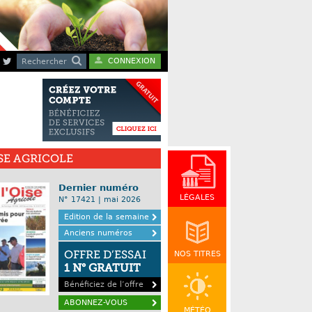
CONNEXION
Rechercher
ISE AGRICOLE
Dernier numéro
LÉGALES
N° 17421 | mai 2026
Edition de la semaine
Anciens numéros
OFFRE D’ESSAI
NOS TITRES
1 N° GRATUIT
Bénéficiez de l’offre
ABONNEZ-VOUS
MÉTÉO