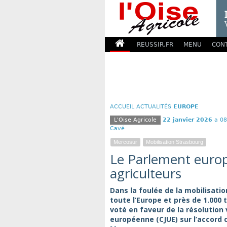
REUSSIR.FR
MENU
CON
ACCUEIL
ACTUALITÉS
EUROPE
L'Oise Agricole
22 janvier 2026
a 08
Cavé
Mercosur
Mobilisation Strasbourg
Le Parlement europ
agriculteurs
Dans la foulée de la mobilisatio
toute l’Europe et près de 1.000
voté en faveur de la résolution v
européenne (CJUE) sur l’accord 