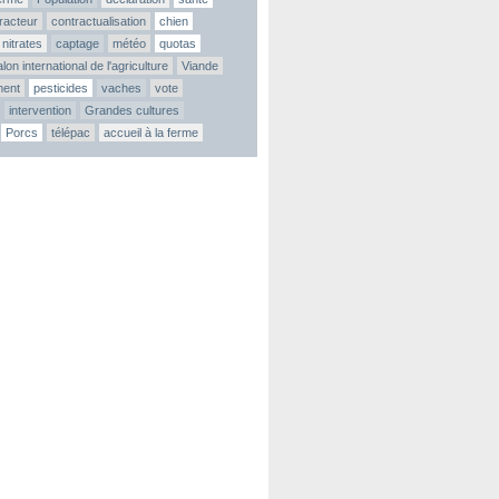
tracteur
contractualisation
chien
nitrates
captage
météo
quotas
lon international de l'agriculture
Viande
ment
pesticides
vaches
vote
intervention
Grandes cultures
Porcs
télépac
accueil à la ferme