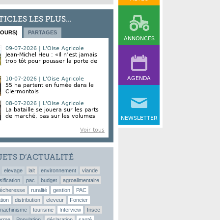
TICLES LES PLUS...
JOURS)
PARTAGES
ANNONCES
09-07-2026 | L'Oise Agricole
Jean-Michel Heu : «Il n’est jamais
trop tôt pour pousser la porte de
...
AGENDA
10-07-2026 | L'Oise Agricole
55 ha partent en fumée dans le
Clermontois
08-07-2026 | L'Oise Agricole
La bataille se jouera sur les parts
de marché, pas sur les volumes
NEWSLETTER
Voir tous
JETS D’ACTUALITÉ
elevage
lait
environnement
viande
sification
pac
budget
agroalimentaire
écheresse
ruralité
gestion
PAC
tion
distribution
eleveur
Foncier
machinisme
tourisme
Interview
Insee
erme
Population
déclaration
santé