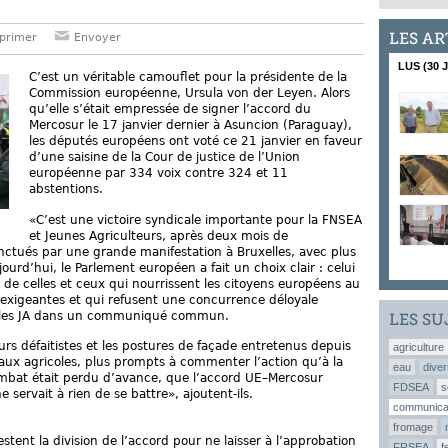
LES AR
primer
Envoyer
LUS (30 
C’est un véritable camouflet pour la présidente de la
Commission européenne, Ursula von der Leyen. Alors
qu’elle s’était empressée de signer l’accord du
Mercosur le 17 janvier dernier à Asuncion (Paraguay),
les députés européens ont voté ce 21 janvier en faveur
d’une saisine de la Cour de justice de l’Union
européenne par 334 voix contre 324 et 11
abstentions.
«C’est une victoire syndicale importante pour la FNSEA
et Jeunes Agriculteurs, après deux mois de
onctués par une grande manifestation à Bruxelles, avec plus
urd’hui, le Parlement européen a fait un choix clair : celui
 de celles et ceux qui nourrissent les citoyens européens au
exigeantes et qui refusent une concurrence déloyale
et les JA dans un communiqué commun.
LES SU
ours défaitistes et les postures de façade entretenus depuis
agriculture
aux agricoles, plus prompts à commenter l’action qu’à la
eau
diver
ombat était perdu d’avance, que l’accord UE–Mercosur
FDSEA
s
ne servait à rien de se battre», ajoutent-ils.
communica
fromage
stent la division de l’accord pour ne laisser à l’approbation
FRSEA
f