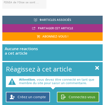
FDSEA de l'Oise se sont ...
9
ARTICLES ASSOCIÉS
PARTAGER CET ARTICLE
ABONNEZ-VOUS !
Aucune
reactions
a cet article
Réagissez à cet article
Attention
, vous devez être connecté en tant que
membre du site pour saisir un commentaire.
Créez un compte
Connectez-vous