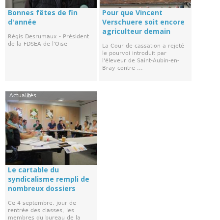
Bonnes fêtes de fin
Pour que Vincent
d'année
Verschuere soit encore
agriculteur demain
Régis Desrumaux - Président
de la FDSEA de l'Oise
La Cour de cassation a rejeté
le pourvoi introduit par
l'éleveur de Saint-Aubin-en-
Bray contre ...
Actualités
Le cartable du
syndicalisme rempli de
nombreux dossiers
Ce 4 septembre, jour de
rentrée des classes, les
membres du bureau de la