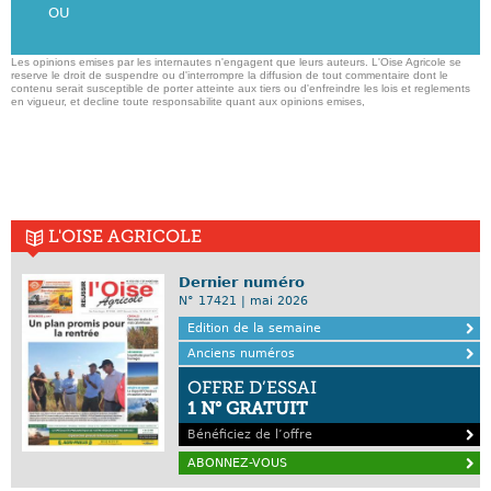
OU
Les opinions emises par les internautes n'engagent que leurs auteurs. L'Oise Agricole se
reserve le droit de suspendre ou d'interrompre la diffusion de tout commentaire dont le
contenu serait susceptible de porter atteinte aux tiers ou d'enfreindre les lois et reglements
en vigueur, et decline toute responsabilite quant aux opinions emises,
L'OISE AGRICOLE
Dernier numéro
N° 17421 | mai 2026
Edition de la semaine
Anciens numéros
OFFRE D’ESSAI
1 N° GRATUIT
Bénéficiez de l’offre
ABONNEZ-VOUS