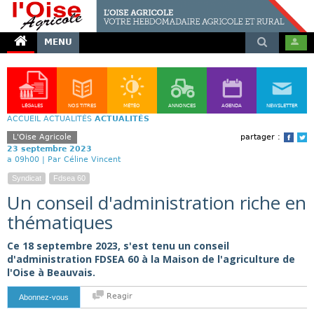
MENU
LÉGALES
NOS TITRES
MÉTÉO
ANNONCES
AGENDA
NEWSLETTER
ACCUEIL
ACTUALITÉS
ACTUALITÉS
L'Oise Agricole
partager :
Face
T
23 septembre 2023
a 09h00 |
Par Céline Vincent
Syndicat
Fdsea 60
Un conseil d'administration riche en
thématiques
Ce 18 septembre 2023, s'est tenu un conseil
d'administration FDSEA 60 à la Maison de l'agriculture de
l'Oise à Beauvais.
Reagir
Abonnez-vous