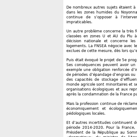
De nombreux autres sujets étaient à l
dans les zones humides du Noyonna
continue de s’opposer à l’interve
impraticables.
Un autre problème concerne la très fo
classées en zones U et AU du Plu à
décision nationale et concerne les
logements. La FNSEA négocie avec le 
exclues de cette mesure, dès lors qu’el
Puis était évoqué le projet de 5e pro
Ses conséquences peuvent avoir un 
exemple une obligation renforcée d’i
de périodes d’épandage d’engrais o
des capacités de stockage d’effluen
monde agricole sont minoritaires et s
organisations écologiques et aux rep
après la condamnation de la France par 
Mais la profession continue de récla
économiquement et écologiquemen
pédologiques locales.
Et d’autres incertitudes continuent de
période 2014-2020. Pour la France, 
Président de la République au Somme