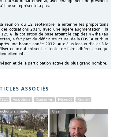
veau bureau départemental, avec changement de président
il ne se représentera pas.
e sa réunion du 12 septembre, a entériné les propositions
on des cotisations 2014, avec une légère augmentation : la
125 €, la cotisation de base atteint le cap des 4 €/ha (au
Vecten, a fait part du déficit structurel de la FDSEA et d’un
 après une bonne année 2012. Aux élus locaux d’aller à la
éliser ceux qui cotisent et tenter de faire adhérer ceux qui
sionnellement.
hésion et de la participation active du plus grand nombre.
TICLES ASSOCIÉS
FDSEA
Agriculteurs
Contraintes
Fdsea 60
Reunion
uctions animales
Oise