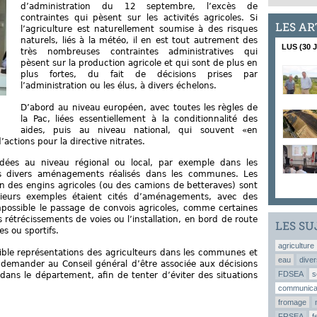
d’administration du 12 septembre, l’excès de
contraintes qui pèsent sur les activités agricoles. Si
LES AR
l’agriculture est naturellement soumise à des risques
naturels, liés à la météo, il en est tout autrement des
LUS (30 
très nombreuses contraintes administratives qui
pèsent sur la production agricole et qui sont de plus en
plus fortes, du fait de décisions prises par
l’administration ou les élus, à divers échelons.
D’abord au niveau européen, avec toutes les règles de
la Pac, liées essentiellement à la conditionnalité des
aides, puis au niveau national, qui souvent «en
ctions pour la directive nitrates.
idées au niveau régional ou local, par exemple dans les
 divers aménagements réalisés dans les communes. Les
tion des engins agricoles (ou des camions de betteraves) sont
sieurs exemples étaient cités d’aménagements, avec des
possible le passage de convois agricoles, comme certaines
rétrécissements de voies ou l’installation, en bord de route
LES SU
s ou sportifs.
agriculture
faible représentations des agriculteurs dans les communes et
eau
diver
demander au Conseil général d’être associée aux décisions
FDSEA
s
ans le département, afin de tenter d’éviter des situations
communica
fromage
FRSEA
f