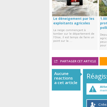
Le déneigement par les
1.00
exploitants agricoles
pro
poll
La neige commençant à
tomber sur le département de
Depu
l'Oise, il est temps de faire un
agric
point sur la ...
peuv
pour 
PARTAGER CET ARTICLE
Aucune
Réagiss
reactions
a cet article
Att
memb
Crée