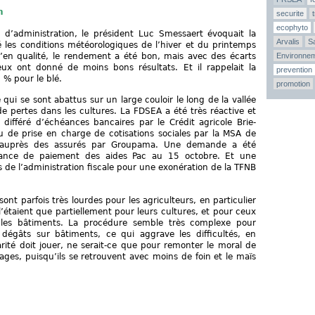
n
securite
ecophyto
 d’administration, le président Luc Smessaert évoquait la
Arvalis
Sa
é les conditions météorologiques de l’hiver et du printemps
’en qualité, le rendement a été bon, mais avec des écarts
Environne
eux ont donné de moins bons résultats. Et il rappelait la
prevention
5 % pour le blé.
promotion
 qui se sont abattus sur un large couloir le long de la vallée
e pertes dans les cultures. La FDSEA a été très réactive et
 différé d’échéances bancaires par le Crédit agricole Brie-
 ou de prise en charge de cotisations sociales par la MSA de
de auprès des assurés par Groupama. Une demande a été
ance de paiement des aides Pac au 15 octobre. Et une
de l’administration fiscale pour une exonération de la TFNB
nt parfois très lourdes pour les agriculteurs, en particulier
’étaient que partiellement pour leurs cultures, et pour ceux
les bâtiments. La procédure semble très complexe pour
 dégâts sur bâtiments, ce qui aggrave les difficultés, en
darité doit jouer, ne serait-ce que pour remonter le moral de
rages, puisqu’ils se retrouvent avec moins de foin et le maïs