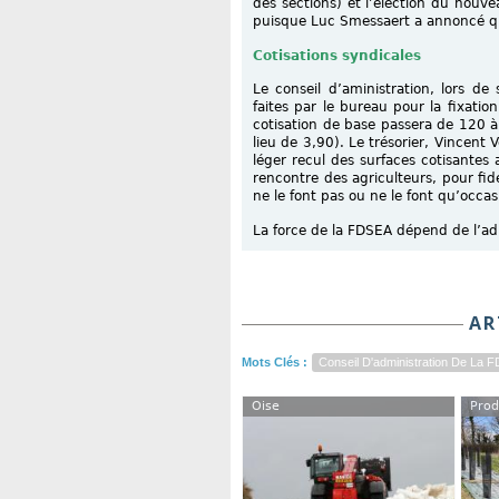
des sections) et l’élection du nou
puisque Luc Smessaert a annoncé qu’
Cotisations syndicales
Le conseil d’aministration, lors d
faites par le bureau pour la fixati
cotisation de base passera de 120 à 
lieu de 3,90). Le trésorier, Vincent 
léger recul des surfaces cotisantes
rencontre des agriculteurs, pour fid
ne le font pas ou ne le font qu’occa
La force de la FDSEA dépend de l’ad
AR
Mots Clés :
Conseil D'administration De La 
Oise
Prod