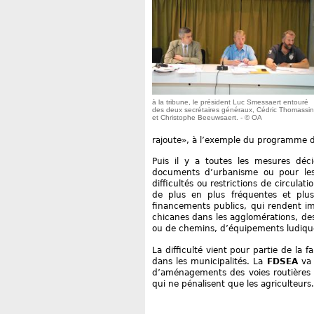
à la tribune, le président Luc Smessaert entouré
des deux secrétaires généraux, Cédric Thomassin
et Christophe Beeuwsaert. - © OA
rajoute», à l’exemple du programme d’a
Puis il y a toutes les mesures déc
documents d’urbanisme ou pour les
difficultés ou restrictions de circula
de plus en plus fréquentes et plu
financements publics, qui rendent im
chicanes dans les agglomérations, des 
ou de chemins, d’équipements ludique
La difficulté vient pour partie de la 
dans les municipalités. La
FDSEA
va 
d’aménagements des voies routières d
qui ne pénalisent que les agriculteurs.