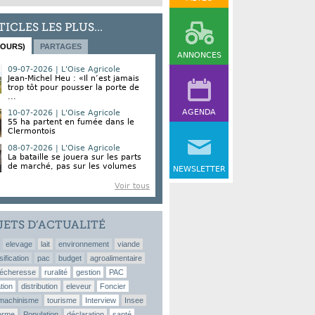
TICLES LES PLUS...
JOURS)
PARTAGES
ANNONCES
09-07-2026 | L'Oise Agricole
Jean-Michel Heu : «Il n’est jamais
trop tôt pour pousser la porte de
...
AGENDA
10-07-2026 | L'Oise Agricole
55 ha partent en fumée dans le
Clermontois
08-07-2026 | L'Oise Agricole
La bataille se jouera sur les parts
de marché, pas sur les volumes
NEWSLETTER
Voir tous
JETS D’ACTUALITÉ
elevage
lait
environnement
viande
sification
pac
budget
agroalimentaire
écheresse
ruralité
gestion
PAC
tion
distribution
eleveur
Foncier
machinisme
tourisme
Interview
Insee
erme
Population
déclaration
santé