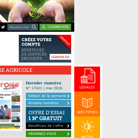
CONNEXION
Rechercher
ISE AGRICOLE
Dernier numéro
LÉGALES
N° 17421 | mai 2026
Edition de la semaine
Anciens numéros
OFFRE D’ESSAI
NOS TITRES
1 N° GRATUIT
Bénéficiez de l’offre
ABONNEZ-VOUS
MÉTÉO