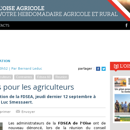
TACTS
ATION
L'O
3h52 |
Par Bernard Leduc
partager :
Facebook
Twitter
culteurs
Contraintes
Fdsea 60
Reunion
 pour les agriculteurs
tion de la FDSEA, jeudi dernier 12 septembre à
e Luc Smessaert.
primer
Envoyer
Les administrateurs de la
FDSEA de l’Oise
ont de
nouveau dénoncé, lors de la réunion du conseil