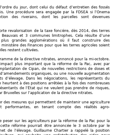
’ordre du jour, dont celui du défaut d’entretien des fossés
is. Une procédure sera engagée par la FDSEA si l’Onema
ntion des riverains, dont les parcelles sont devenues
rte revalorisation de la taxe foncière, dès 2014, des terres
 Beauvais et 3 communes limitrophes. Cela résulte d’une
 plus grandes agglomérations où il faut construire des
ministère des Finances pour que les terres agricoles soient
les restent cultivées.
gramme de la directive nitrates, annoncé pour la mi-octobre.
impact plus important que la réforme de la Pac, avec par
mplantation de Cipan, de nouvelles restrictions de doses et
u d’amendements organiques, ou une nouvelle augmentation
ts d’élevage. Dans les négociations, les représentants du
e heurtent à des positions arrêtées à la fois des nombreuses
résentants de l’État qui ne veulent pas prendre de risques,
Bruxelles sur l’application de la directive nitrates.
mer des mesures qui permettent de maintenir une agriculture
t performantes, en tenant compte des réalités agro-
 peser sur les agriculteurs par la réforme de la Pac pour la
cette réforme pourrait être annoncée le 3 octobre par le
t de l’élevage. Guillaume Chartier a rappelé la position