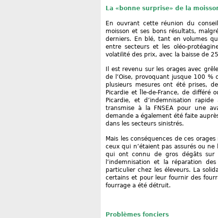
La «bonne surprise» de la moisso
En ouvrant cette réunion du conseil
moisson et ses bons résultats, malgr
derniers. En blé, tant en volumes qu
entre secteurs et les oléo-protéagin
volatilité des prix, avec la baisse de 2
Il est revenu sur les orages avec grêle
de l’Oise, provoquant jusque 100 % d
plusieurs mesures ont été prises, de
Picardie et Île-de-France, de différé
Picardie, et d’indemnisation rapi
transmise à la FNSEA pour une av
demande a également été faite auprès 
dans les secteurs sinistrés.
Mais les conséquences de ces orages so
ceux qui n’étaient pas assurés ou ne l
qui ont connu de gros dégâts sur 
l’indemnisation et la réparation des
particulier chez les éleveurs. La soli
certains et pour leur fournir des four
fourrage a été détruit.
Problèmes fonciers