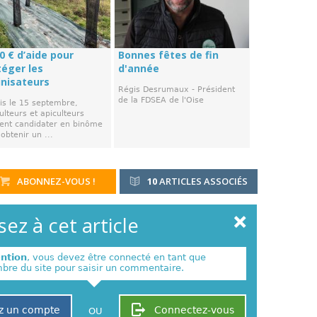
0 € d’aide pour
Bonnes fêtes de fin
téger les
d'année
inisateurs
Régis Desrumaux - Président
de la FDSEA de l'Oise
is le 15 septembre,
ulteurs et apiculteurs
ent candidater en binôme
obtenir un ...
ABONNEZ-VOUS !
10
ARTICLES ASSOCIÉS
ez à cet article
ention
, vous devez être connecté en tant que
re du site pour saisir un commentaire.
z un compte
Connectez-vous
OU