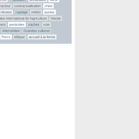
tracteur
contractualisation
chien
nitrates
captage
météo
quotas
lon international de l'agriculture
Viande
ment
pesticides
vaches
vote
intervention
Grandes cultures
Porcs
télépac
accueil à la ferme