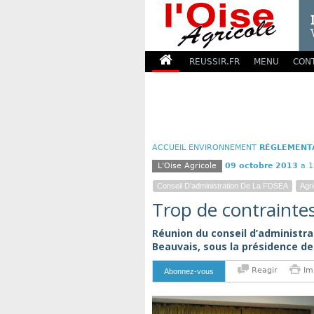
REUSSIR.FR
MENU
CON
ACCUEIL
ENVIRONNEMENT
RÉGLEMENT
L'Oise Agricole
09 octobre 2013
a 1
Conseil D'administration De La FDSEA
Agri
Trop de contraintes
Réunion du conseil d’administra
Beauvais, sous la présidence d
Reagir
Im
Abonnez-vous