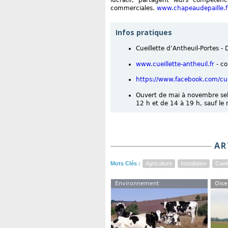
lucratif, partagent leurs compéte
commerciales.
www.chapeaudepaille.f
Infos pratiques
Cueillette d’Antheuil-Portes -
www.cueillette-antheuil.fr
- co
https://www.facebook.com/cue
Ouvert de mai à novembre selo
12 h et de 14 à 19 h, sauf l
AR
Mots Clés :
Agriculture
Installation
Cueil
Environnement
Oise