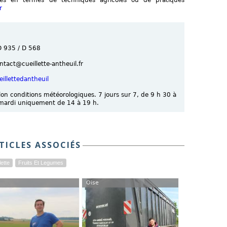
nces en termes de techniques agricoles ou de pratiques
r
 D 935 / D 568
ntact@cueillette-antheuil.fr
illettedantheuil
n conditions météorologiques. 7 jours sur 7, de 9 h 30 à
e mardi uniquement de 14 à 19 h.
TICLES ASSOCIÉS
lette
Fruits Et Legumes
Oise