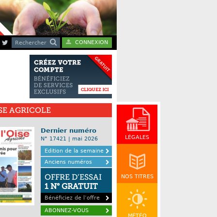
CONNEXION
Rechercher
ISE AGRICOLE
Dernier numéro
LÉGALES
N° 17421 | mai 2026
Edition de la semaine
Anciens numéros
OFFRE D’ESSAI
NOS TITRES
1 N° GRATUIT
Bénéficiez de l’offre
ABONNEZ-VOUS
MÉTÉO