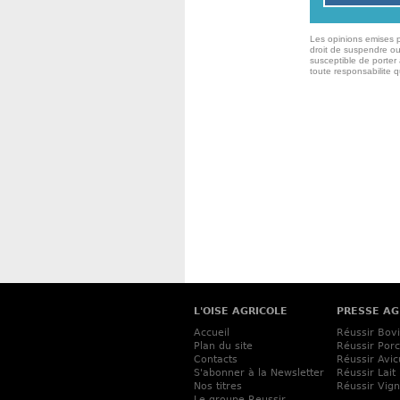
Les opinions emises p
droit de suspendre ou
susceptible de porter 
toute responsabilite 
L'OISE AGRICOLE
PRESSE AG
Accueil
Réussir Bov
Plan du site
Réussir Porc
Contacts
Réussir Avic
S'abonner à la Newsletter
Réussir Lait
Nos titres
Réussir Vig
Le groupe Reussir