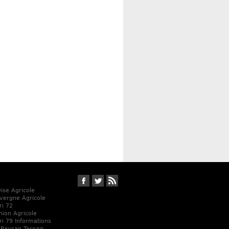
Suivez-nous sur Facebook
Suivez-nous sur Twitter
RSS
Oise Agricole
vergne Agricole
ri 72
Union Agricole
ri 79 Informations
 Paysan Tarnais