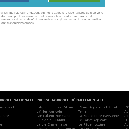
ar les internautes n'engagent que leurs auteurs. L'Oise Agricole se reserve le
 d'interrompre la diffusion de tout commentaire dont le contenu serait
atteinte aux tiers ou d'enfreindre les lois et reglements en vigueur, et decline
quant aux opinions emises,
RICOLE NATIONALE
PRESSE AGRICOLE DÉPARTEMENTALE
ins viande
L'Agriculteur de l'Aisne
L'Eure Agricole et Rurale
L'
L'Allier Agricole
Terra
Au
ulture
Agriculteur Normand
La Haute Loire Paysanne
Ag
L’union du Cantal
Le Loiret Agricole
l'
ne
La vie Charentaise
Le Réveil Lozère
Ag
L'Agriculteur Charentais
L'Anjou Agricole
Le