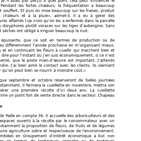
, je n’avais pas perçu à quel point cela peut influencer le
ndant les fortes chaleurs, la fréquentation a beaucoup
nt souffert. Et puis on mise beaucoup sur les fraises, produit
s chaleurs et à la pluie», admet-il. Il a eu à gérer des
res affamés («je crois qu’on les a enfermés dans la parcelle
s doryphores plutôt voraces sur les tiges d’aubergine. Sans
 sèches ont obligé à irriguer beaucoup la nuit.
épuisante, que ce soit en termes de production ou de
 peu différemment l’année prochaine en m’organisant mieux,
et en continuant les fleurs à cueillir qui marchent bien et
s dire pour l’instant où j’en suis économiquement, si ce n’est
enté, que le poste main-d’œuvre est important. J’attends
dre. J’ai bien aimé le contact avec les clients, ils viennent
uer qu’on peut bien se nourrir à moindre coût.»
s que septembre et octobre réserveront de belles journées
tamment. Il fermera la cueillette en novembre, mettra son
érer une première récolte d’ici deux ans. La cueillette
omme un point fort de vente directe dans le secteur. Chapeau
le
 Paille en compte 36. Il accueille des arboriculteurs et des
'espaces ouverts à la récolte par le consommateur avec un
otamment la proposition de fleurs, de fruits et de légumes
une agriculture sobre et respectueuse de l'environnement.
semblées en Groupement d’intérêt économique à but non