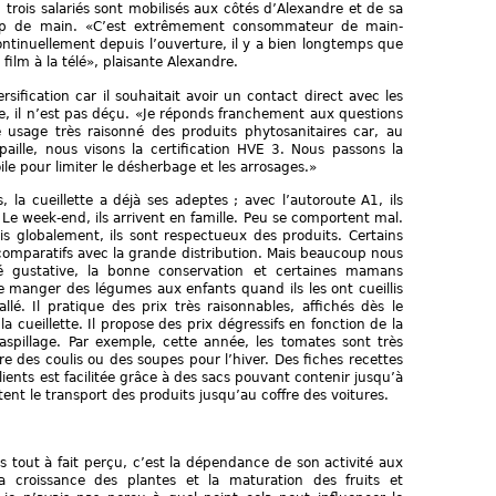
s, trois salariés sont mobilisés aux côtés d’Alexandre et de sa
p de main. «C’est extrêmement consommateur de main-
tinuellement depuis l’ouverture, il y a bien longtemps que
film à la télé», plaisante Alexandre.
rsification car il souhaitait avoir un contact direct avec les
, il n’est pas déçu. «Je réponds franchement aux questions
 usage très raisonné des produits phytosanitaires car, au
lle, nous visons la certification HVE 3. Nous passons la
ile pour limiter le désherbage et les arrosages.»
 la cueillette a déjà ses adeptes ; avec l’autoroute A1, ils
 Le week-end, ils arrivent en famille. Peu se comportent mal.
 globalement, ils sont respectueux des produits. Certains
s comparatifs avec la grande distribution. Mais beaucoup nous
é gustative, la bonne conservation et certaines mamans
ire manger des légumes aux enfants quand ils les ont cueillis
llé. Il pratique des prix très raisonnables, affichés dès le
a cueillette. Il propose des prix dégressifs en fonction de la
gaspillage. Par exemple, cette année, les tomates sont très
aire des coulis ou des soupes pour l’hiver. Des fiches recettes
 clients est facilitée grâce à des sacs pouvant contenir jusqu’à
tent le transport des produits jusqu’au coffre des voitures.
 tout à fait perçu, c’est la dépendance de son activité aux
la croissance des plantes et la maturation des fruits et