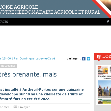
TACTS
L'O
a 15h00 |
Par Dominique Lapeyre-Cavé
partager :
Facebook
Twitter
ts Et Legumes
 très prenante, mais
st installé à Antheuil-Portes sur une quinzaine
 développé sur 10 ha une cueillette de fruits et
marré fort en cet été 2022.
primer
Envoyer