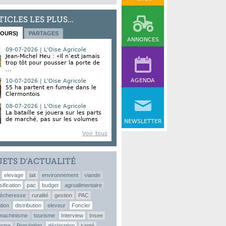
TICLES LES PLUS...
JOURS)
PARTAGES
ANNONCES
09-07-2026 | L'Oise Agricole
Jean-Michel Heu : «Il n’est jamais
trop tôt pour pousser la porte de
...
AGENDA
10-07-2026 | L'Oise Agricole
55 ha partent en fumée dans le
Clermontois
08-07-2026 | L'Oise Agricole
La bataille se jouera sur les parts
de marché, pas sur les volumes
NEWSLETTER
Voir tous
JETS D’ACTUALITÉ
elevage
lait
environnement
viande
sification
pac
budget
agroalimentaire
écheresse
ruralité
gestion
PAC
tion
distribution
eleveur
Foncier
machinisme
tourisme
Interview
Insee
erme
Population
déclaration
santé