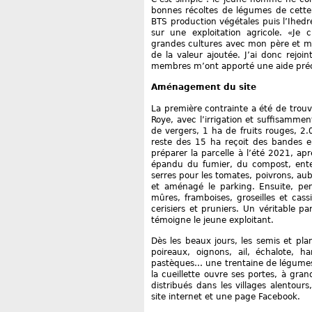
bonnes récoltes de légumes de cette
BTS production végétales puis l’Ihedre
sur une exploitation agricole. «Je c
grandes cultures avec mon père et mon
de la valeur ajoutée. J’ai donc rejoi
membres m’ont apporté une aide préci
Aménagement du site
La première contrainte a été de trouve
Roye, avec l’irrigation et suffisammen
de vergers, 1 ha de fruits rouges, 2.
reste des 15 ha reçoit des bandes 
préparer la parcelle à l’été 2021, a
épandu du fumier, du compost, enterr
serres pour les tomates, poivrons, aub
et aménagé le parking. Ensuite, pend
mûres, framboises, groseilles et cassi
cerisiers et pruniers. Un véritable 
témoigne le jeune exploitant.
Dès les beaux jours, les semis et plan
poireaux, oignons, ail, échalote, ha
pastèques… une trentaine de légumes et
la cueillette ouvre ses portes, à gran
distribués dans les villages alentour
site internet et une page Facebook.