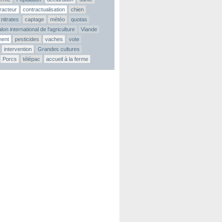
tracteur
contractualisation
chien
nitrates
captage
météo
quotas
lon international de l'agriculture
Viande
ment
pesticides
vaches
vote
intervention
Grandes cultures
Porcs
télépac
accueil à la ferme