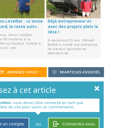
n Letellier : «L’envie
Déjà entrepreneur et
ord, le reste suit»
avec des projets plein la
tête !
ans, Simon Letellier
ve 90 hectares à La
À seulement 25 ans, Mickaël
lle-sur-Oudeuil. Installé à
Rabbé a monté une entreprise
s sur une ...
de travaux agricoles en
attendant de ...
ABONNEZ-VOUS !
10
ARTICLES ASSOCIÉS
ez à cet article
ention
, vous devez être connecté en tant que
re du site pour saisir un commentaire.
z un compte
Connectez-vous
OU