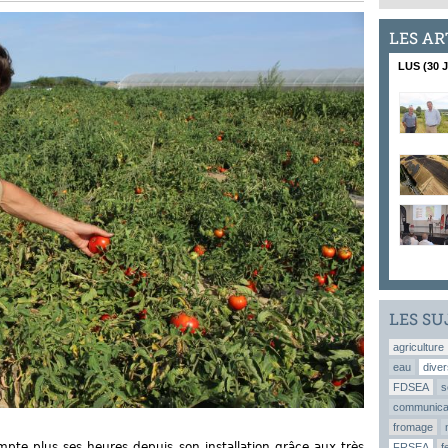
LES AR
LUS (30 
LES SU
agriculture
eau
diver
FDSEA
s
communica
fromage
pte plus ses heures depuis son installation grâce aux très
FRSEA
f