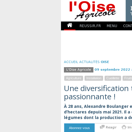
REUSSIR.FR
MENU
CON
ACCUEIL
ACTUALITÉS
OISE
L'Oise Agricole
09 septembre 2022
Agriculture
Installation
Cueillette
Frui
Une diversification
passionnante !
À 28 ans, Alexandre Boulanger e
d’hectares depuis mai 2021. Il a
légumes dont la production a dé
Reagir
Im
Abonnez-vous