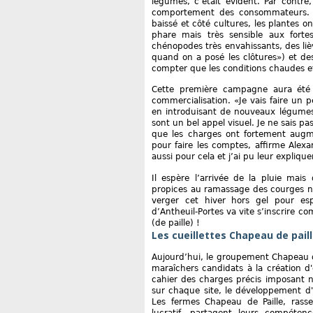
légumes, c’était évident. Par contre
comportement des consommateurs. Pe
baissé et côté cultures, les plantes o
phare mais très sensible aux forte
chénopodes très envahissants, des lièv
quand on a posé les clôtures») et de
compter que les conditions chaudes et
Cette première campagne aura été 
commercialisation. «Je vais faire un
en introduisant de nouveaux légumes 
sont un bel appel visuel. Je ne sais pa
que les charges ont fortement augm
pour faire les comptes, affirme Alexan
aussi pour cela et j’ai pu leur expliq
Il espère l’arrivée de la pluie mai
propices au ramassage des courges no
verger cet hiver hors gel pour esp
d’Antheuil-Portes va vite s’inscrire c
(de paille) !
Les cueillettes Chapeau de pail
Aujourd’hui, le groupement Chapeau de
maraîchers candidats à la création d
cahier des charges précis imposant n
sur chaque site, le développement d'
Les fermes Chapeau de Paille, ras