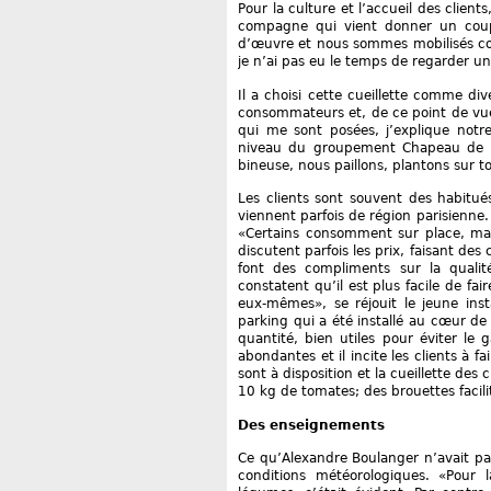
Pour la culture et l’accueil des client
compagne qui vient donner un cou
d’œuvre et nous sommes mobilisés con
je n’ai pas eu le temps de regarder un 
Il a choisi cette cueillette comme dive
consommateurs et, de ce point de vue
qui me sont posées, j’explique notre
niveau du groupement Chapeau de pai
bineuse, nous paillons, plantons sur to
Les clients sont souvent des habitués,
viennent parfois de région parisienne.
«Certains consomment sur place, mais
discutent parfois les prix, faisant de
font des compliments sur la qualit
constatent qu’il est plus facile de fa
eux-mêmes», se réjouit le jeune insta
parking qui a été installé au cœur de l
quantité, bien utiles pour éviter le 
abondantes et il incite les clients à f
sont à disposition et la cueillette des
10 kg de tomates; des brouettes facili
Des enseignements
Ce qu’Alexandre Boulanger n’avait pas
conditions météorologiques. «Pour 