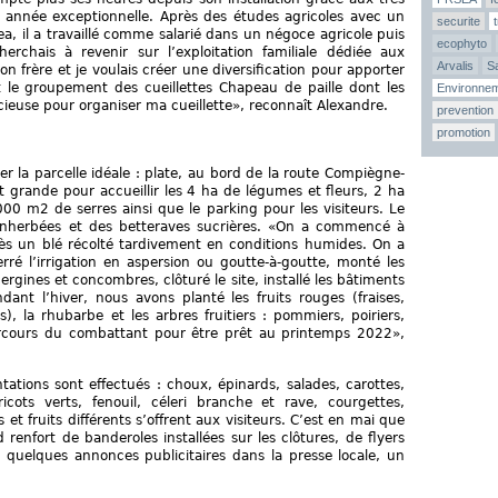
 année exceptionnelle. Après des études agricoles avec un
securite
a, il a travaillé comme salarié dans un négoce agricole puis
ecophyto
herchais à revenir sur l’exploitation familiale dédiée aux
Arvalis
Sa
 frère et je voulais créer une diversification pour apporter
nt le groupement des cueillettes Chapeau de paille dont les
Environne
euse pour organiser ma cueillette», reconnaît Alexandre.
prevention
promotion
r la parcelle idéale : plate, au bord de la route Compiègne-
t grande pour accueillir les 4 ha de légumes et fleurs, 2 ha
000 m2 de serres ainsi que le parking pour les visiteurs. Le
enherbées et des betteraves sucrières. «On a commencé à
près un blé récolté tardivement en conditions humides. On a
é l’irrigation en aspersion ou goutte-à-goutte, monté les
ergines et concombres, clôturé le site, installé les bâtiments
ant l’hiver, nous avons planté les fruits rouges (fraises,
s), la rhubarbe et les arbres fruitiers : pommiers, poiriers,
parcours du combattant pour être prêt au printemps 2022»,
tations sont effectués : choux, épinards, salades, carottes,
ricots verts, fenouil, céleri branche et rave, courgettes,
 fruits différents s’offrent aux visiteurs. C’est en mai que
d renfort de banderoles installées sur les clôtures, de flyers
s, quelques annonces publicitaires dans la presse locale, un