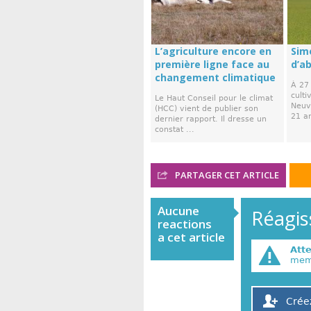
L’agriculture encore en
Simo
première ligne face au
d’ab
changement climatique
À 27 
culti
Le Haut Conseil pour le climat
Neuvi
(HCC) vient de publier son
21 an
dernier rapport. Il dresse un
constat ...
PARTAGER CET ARTICLE
Aucune
Réagiss
reactions
a cet article
Att
memb
Crée