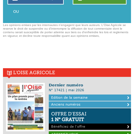
OU
Les opinions emises par les internautes n'engagent que leurs auteurs. L'Oise Agricole se
reserve le droit de suspendre ou d'interrompre la diffusion de tout commentaire dont le
contenu serait susceptible de porter atteinte aux tiers ou d'enfreindre les lois et reglements
en vigueur, et decline toute responsabilite quant aux opinions emises,
L'OISE AGRICOLE
Dernier numéro
N° 17421 | mai 2026
Edition de la semaine
Anciens numéros
OFFRE D’ESSAI
1 N° GRATUIT
Bénéficiez de l’offre