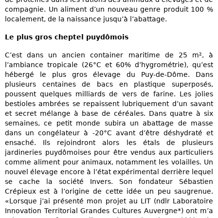
compagnie. Un aliment d’un nouveau genre produit 100 %
localement, de la naissance jusqu’à l’abattage.
Le plus gros cheptel puydômois
C’est dans un ancien container maritime de 25 m², à
l’ambiance tropicale (26°C et 60% d’hygrométrie), qu’est
hébergé le plus gros élevage du Puy-de-Dôme. Dans
plusieurs centaines de bacs en plastique superposés,
poussent quelques milliards de vers de farine. Les jolies
bestioles ambrées se repaissent lubriquement d’un savant
et secret mélange à base de céréales. Dans quatre à six
semaines, ce petit monde subira un abattage de masse
dans un congélateur à -20°C avant d’être déshydraté et
ensaché. Ils rejoindront alors les étals de plusieurs
jardineries puydômoises pour être vendus aux particuliers
comme aliment pour animaux, notamment les volailles. Un
nouvel élevage encore à l’état expérimental derrière lequel
se cache la société Invers. Son fondateur Sébastien
Crépieux est à l’origine de cette idée un peu saugrenue.
«Lorsque j’ai présenté mon projet au LIT (ndlr Laboratoire
Innovation Territorial Grandes Cultures Auvergne*) ont m’a