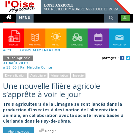
MENU
LÉGALES
NOS TITRES
MÉTÉO
ANNONCES
AGENDA
NEWSLETTER
ACCUEIL
LOISIRS
ALIMENTATION
L'Oise Agricole
partager :
Face
T
31 août 2019
a 13h00 |
Par Mélodie Comte
Diversification
Agriculture
Alimentation
Insecte
Une nouvelle filière agricole
s’apprête à voir le jour
Trois agriculteurs de la Limagne se sont lancés dans la
production d’insectes à destination de l’alimentation
animale, en collaboration avec la société Invers basée à
Clerlande dans le Puy-de-Dôme.
Reagir
Abonnez-vous