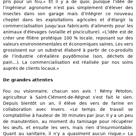
pris pour un fou.» Et il y a de quoi, puisque l’idée de
l’ingénieur agronome n’est pas simplement d’élever des
insectes dans son garage mais d’intégrer ce nouveau
cheptel dans les exploitations agricoles et d’élargir la
commercialisation jusqu’aux fabricants d’aliments pour les
animaux d’élevages (volaille et pisciculture). «L’idée est de
créer une filière protéique 100 % locale, reposant sur des
valeurs environnementales et économiques saines. Les vers
grossissent sur un substrat élaboré à partir de co-produits
de l’industrie céréalière puydômoise (son, déchets de
pain…). La commercialisation est réalisée par nos soins
auprès de clients locaux.»
De grandes attentes
Fou ou visionnaire, chacun son avis ! Rémy Petoton,
agriculteur à Saint-Clément-de-Régnat s’est fait le sien.
Depuis bientôt un an, il élève des vers de farine en
collaboration avec Invers. «Le temps de travail se
comptabilise à hauteur de 30 minutes par jour. Il y a un peu
de manutention, au moment du tamisage pour récupérer
les œufs, et ensuite les vers, mais rien d’insurmontable.
Quant au sanitaire, il n’y a quasiment aucun risque.» La