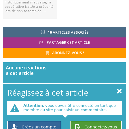
historiquement mauvaise, la
coopérative NatUp a présenté
lors de son assemblée ...
10
ARTICLES ASSOCIÉS
PARTAGER CET ARTICLE
ABONNEZ-VOUS !
Aucune
reactions
a cet article
Réagissez à cet article
Attention
, vous devez être connecté en tant que
membre du site pour saisir un commentaire.
Créez un compte
Connectez-vous