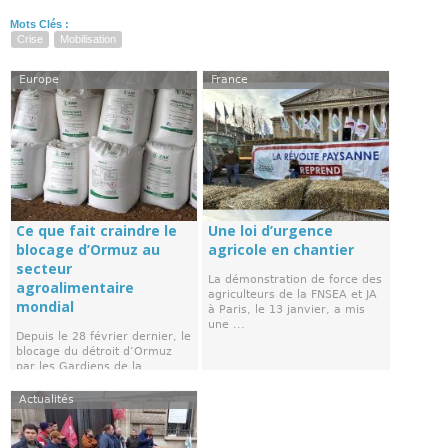
Mots Clés :
Crise
Mobilisation
Europe
France
Ce que fait craindre le
Une loi d’urgence
blocage d’Ormuz au
agricole en chantier
secteur
La démonstration de force des
agroalimentaire
agriculteurs de la FNSEA et JA
mondial
à Paris, le 13 janvier, a mis
une ...
Depuis le 28 février dernier, le
blocage du détroit d’Ormuz
par les Gardiens de la
Révolution, en ...
Actualités