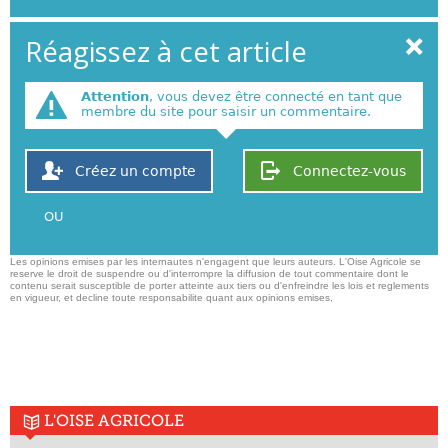
Réagissez à cet article
Attention
, vous devez être connecté en tant que
membre du site pour saisir un commentaire.
Créez un compte
Connectez-vous
OU
Les opinions emises par les internautes n'engagent que leurs auteurs. L'Oise Agricole se
reserve le droit de suspendre ou d'interrompre la diffusion de tout commentaire dont le
contenu serait susceptible de porter atteinte aux tiers ou d'enfreindre les lois et reglements
en vigueur, et decline toute responsabilite quant aux opinions emises,
L'OISE AGRICOLE