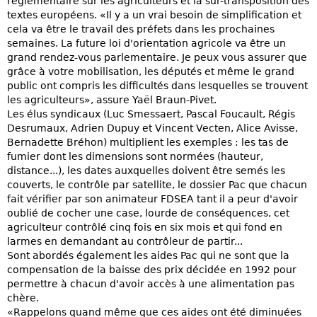
réglementaire sur les agriculteurs et la sur-transposition des
textes européens. «Il y a un vrai besoin de simplification et
cela va être le travail des préfets dans les prochaines
semaines. La future loi d'orientation agricole va être un
grand rendez-vous parlementaire. Je peux vous assurer que
grâce à votre mobilisation, les députés et même le grand
public ont compris les difficultés dans lesquelles se trouvent
les agriculteurs», assure Yaël Braun-Pivet.
Les élus syndicaux (Luc Smessaert, Pascal Foucault, Régis
Desrumaux, Adrien Dupuy et Vincent Vecten, Alice Avisse,
Bernadette Bréhon) multiplient les exemples : les tas de
fumier dont les dimensions sont normées (hauteur,
distance...), les dates auxquelles doivent être semés les
couverts, le contrôle par satellite, le dossier Pac que chacun
fait vérifier par son animateur FDSEA tant il a peur d'avoir
oublié de cocher une case, lourde de conséquences, cet
agriculteur contrôlé cinq fois en six mois et qui fond en
larmes en demandant au contrôleur de partir...
Sont abordés également les aides Pac qui ne sont que la
compensation de la baisse des prix décidée en 1992 pour
permettre à chacun d'avoir accès à une alimentation pas
chère.
«Rappelons quand même que ces aides ont été diminuées