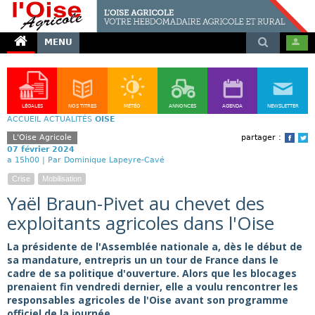
MENU
LÉGALES
NOS TITRES
MÉTÉO
ANNONCES
AGENDA
NEWSLETTER
ACCUEIL
ACTUALITÉS
OISE
L'Oise Agricole
partager :
Face
T
07 février 2024
a 15h00 |
Par Dominique Lapeyre-Cavé
Crise
Mobilisation
Yaël Braun-Pivet au chevet des
exploitants agricoles dans l'Oise
La présidente de l'Assemblée nationale a, dès le début de
sa mandature, entrepris un un tour de France dans le
cadre de sa politique d'ouverture. Alors que les blocages
prenaient fin vendredi dernier, elle a voulu rencontrer les
responsables agricoles de l'Oise avant son programme
officiel de la journée.