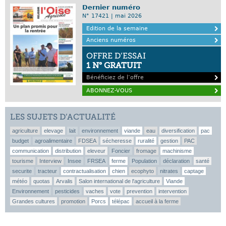
Dernier numéro
N° 17421 | mai 2026
Edition de la semaine
Anciens numéros
OFFRE D’ESSAI
1 N° GRATUIT
Bénéficiez de l’offre
ABONNEZ-VOUS
LES SUJETS D’ACTUALITÉ
agriculture
elevage
lait
environnement
viande
eau
diversification
pac
budget
agroalimentaire
FDSEA
sécheresse
ruralité
gestion
PAC
communication
distribution
eleveur
Foncier
fromage
machinisme
tourisme
Interview
Insee
FRSEA
ferme
Population
déclaration
santé
securite
tracteur
contractualisation
chien
ecophyto
nitrates
captage
météo
quotas
Arvalis
Salon international de l'agriculture
Viande
Environnement
pesticides
vaches
vote
prevention
intervention
Grandes cultures
promotion
Porcs
télépac
accueil à la ferme