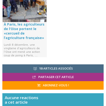
À Paris, les agriculteurs
de l’Oise portent le
«cercueil de
l’agriculture française»
Lundi 8 décembre, une
vingtaine d’agriculteurs de
l’Oise ont mené une action
coup de poing à Paris, ...
10
ARTICLES ASSOCIÉS
PARTAGER CET ARTICLE
ABONNEZ-VOUS !
Aucune
reactions
a cet article