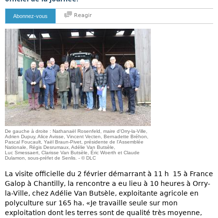
Reagir
Abonnez-vous
De gauche à droite : Nathanaël Rosenfeld, maire d'Orry-la-Ville,
Adrien Dupuy, Alice Avisse, Vincent Vecten, Bernadette Bréhon,
Pascal Foucault, Yaël Braun-Pivet, présidente de l'Assemblée
Nationale, Régis Desrumaux, Adélie Van Butsèle,
Luc Smessaert, Clarisse Van Butsèle, Éric Woerth et Claude
Dulamon, sous-préfet de Senlis. - © DLC
La visite officielle du 2 février démarrant à 11 h 15 à France
Galop à Chantilly, la rencontre a eu lieu à 10 heures à Orry-
la-Ville, chez Adélie Van Butsèle, exploitante agricole en
polyculture sur 165 ha. «Je travaille seule sur mon
exploitation dont les terres sont de qualité très moyenne,