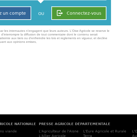
z un compte
Connectez-vous
OU
ar les internautes n'engagent que leurs auteurs. L'Oise Agricole se reserve le
 d'interrompre la diffusion de tout commentaire dont le contenu serait
atteinte aux tiers ou d'enfreindre les lois et reglements en vigueur, et decline
quant aux opinions emises,
RICOLE NATIONALE
PRESSE AGRICOLE DÉPARTEMENTALE
ins viande
L'Agriculteur de l'Aisne
L'Eure Agricole et Rurale
L'
L'Allier Agricole
Terra
Au