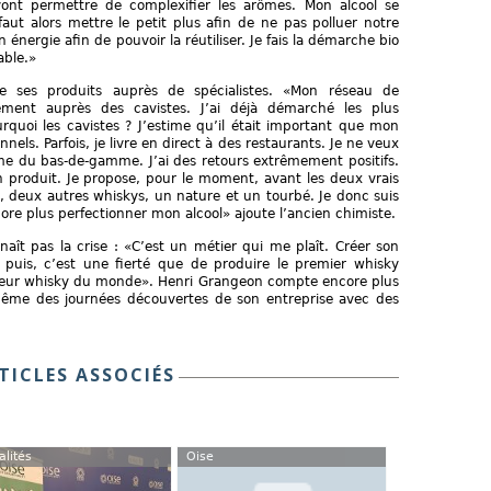
vont permettre de complexifier les arômes. Mon alcool se
faut alors mettre le petit plus afin de ne pas polluer notre
ergie afin de pouvoir la réutiliser. Je fais la démarche bio
able.»
se ses produits auprès de spécialistes. «Mon réseau de
llement auprès des cavistes. J’ai déjà démarché les plus
uoi les cavistes ? J’estime qu’il était important que mon
nnels. Parfois, je livre en direct à des restaurants. Je ne veux
 du bas-de-gamme. J’ai des retours extrêmement positifs.
 produit. Je propose, pour le moment, avant les deux vrais
 deux autres whiskys, un nature et un tourbé. Je donc suis
ore plus perfectionner mon alcool» ajoute l’ancien chimiste.
naît pas la crise : «C’est un métier qui me plaît. Créer son
 puis, c’est une fierté que de produire le premier whisky
eilleur whisky du monde». Henri Grangeon compte encore plus
e même des journées découvertes de son entreprise avec des
TICLES ASSOCIÉS
alités
Oise