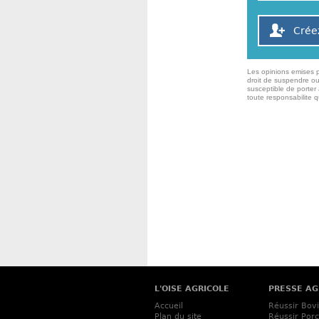
Crée
Les opinions emises p
droit de suspendre ou
susceptible de porter 
toute responsabilite 
L'OISE AGRICOLE
PRESSE AG
Accueil
Réussir Bov
Plan du site
Réussir Porc