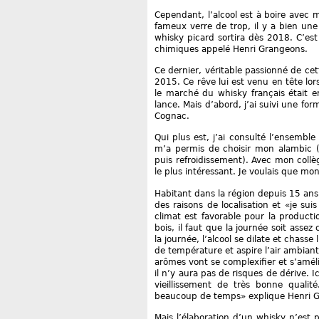
Cependant, l’alcool est à boire avec m
fameux verre de trop, il y a bien une 
whisky picard sortira dès 2018. C’est l
chimiques appelé Henri Grangeons.
Ce dernier, véritable passionné de cet
2015. Ce rêve lui est venu en tête lo
le marché du whisky français était en
lance. Mais d’abord, j’ai suivi une for
Cognac.
Qui plus est, j’ai consulté l’ensemble 
m’a permis de choisir mon alambic (a
puis refroidissement). Avec mon collè
le plus intéressant. Je voulais que mon
Habitant dans la région depuis 15 ans, 
des raisons de localisation et «je suis
climat est favorable pour la productio
bois, il faut que la journée soit asse
la journée, l’alcool se dilate et chasse 
de température et aspire l’air ambiant
arômes vont se complexifier et s’amél
il n’y aura pas de risques de dérive. 
vieillissement de très bonne qualit
beaucoup de temps» explique Henri 
Mais l’élaboration d’un whisky n’es