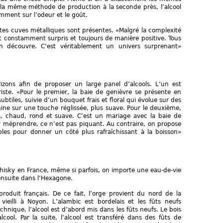
, la même méthode de production à la seconde près, l’alcool
amment sur l’odeur et le goût.
tes cuves métalliques sont présentes. «Malgré la complexité
st constamment surpris et toujours de manière positive. Tous
on découvre. C’est véritablement un univers surprenant»
izons afin de proposer un large panel d’alcools. L’un est
iste. «Pour le premier, la baie de genièvre se présente en
btiles, suivie d’un bouquet frais et floral qui évolue sur des
ne sur une touche réglissée, plus suave. Pour le deuxième,
s, chaud, rond et suave. C’est un mariage avec la baie de
’y méprendre, ce n’est pas piquant. Au contraire, on propose
les pour donner un côté plus rafraîchissant à la boisson»
whisky en France, même si parfois, on importe une eau-de-vie
 ensuite dans l’Hexagone.
roduit français. De ce fait, l’orge provient du nord de la
 vieilli à Noyon. L’alambic est bordelais et les fûts neufs
chnique, l’alcool est d’abord mis dans les fûts neufs. Le bois
cool. Par la suite, l’alcool est transféré dans des fûts de