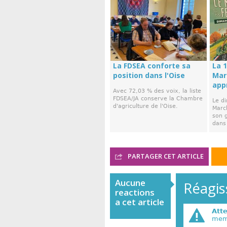
La FDSEA conforte sa
La 1
position dans l'Oise
Mar
app
Avec 72,03 % des voix, la liste
FDSEA/JA conserve la Chambre
Le d
d'agriculture de l'Oise.
March
son 
dans 
PARTAGER CET ARTICLE
Aucune
Réagiss
reactions
a cet article
Att
memb