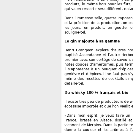
produits, le même bois pour les fûts
qui va en ressortir sera différent, not
Dans l’immense salle, quatre imposan
et la précision de la production, on e
les jours, on produit, on goutte, 
souligne-t-il.
Le gin s’ajoute à sa gamme
Henri Grangeon explore d’autres hor
baptisé Ascendance et l’autre Herbor
premier avec son cortège de saveurs su
notes douces d’amertumes, puis termi
il s’apparente à un bouquet d’épice
genièvre et d’épices. Il ne faut pas s
même des recettes de cocktails simp
détaille-t-il.
Du whisky 100 % français et bio
Il existe très peu de producteurs de 
écossaise importée et que l’on vieillit
«Dans mon esprit, je veux faire un p
France, brassé en Alsace, distillé et
viennent de Merpins. Dans la partie te
donne la couleur et les arômes à l’al