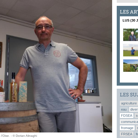
LES AR
LUS (30 
LES SU
agriculture
eau
diver
FDSEA
s
communica
fromage
FRSEA
f
 l’Oise. - © Dorian Alinaghi