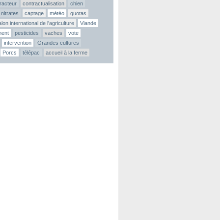
tracteur
contractualisation
chien
nitrates
captage
météo
quotas
lon international de l'agriculture
Viande
ment
pesticides
vaches
vote
intervention
Grandes cultures
Porcs
télépac
accueil à la ferme