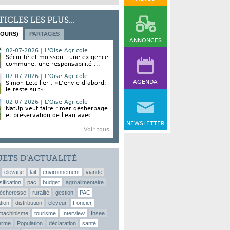
TICLES LES PLUS...
JOURS)
PARTAGES
ANNONCES
02-07-2026 | L'Oise Agricole
Sécurité et moisson : une exigence
commune, une responsabilité ...
07-07-2026 | L'Oise Agricole
AGENDA
Simon Letellier : «L’envie d’abord,
le reste suit»
02-07-2026 | L'Oise Agricole
NatUp veut faire rimer désherbage
et préservation de l'eau avec ...
NEWSLETTER
Voir tous
JETS D’ACTUALITÉ
elevage
lait
environnement
viande
sification
pac
budget
agroalimentaire
écheresse
ruralité
gestion
PAC
tion
distribution
eleveur
Foncier
machinisme
tourisme
Interview
Insee
erme
Population
déclaration
santé