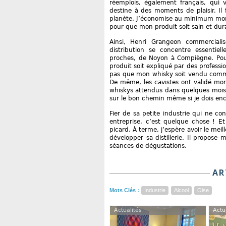
réemplois, également français, qui 
destine à des moments de plaisir. Il 
planète. J’économise au minimum mon én
pour que mon produit soit sain et dur
Ainsi, Henri Grangeon commerciali
distribution se concentre essentie
proches, de Noyon à Compiègne. Pourq
produit soit expliqué par des professio
pas que mon whisky soit vendu comme
De même, les cavistes ont validé mon
whiskys attendus dans quelques mois,
sur le bon chemin même si je dois enc
Fier de sa petite industrie qui ne con
entreprise, c’est quelque chose ! Et
picard. À terme, j’espère avoir le m
développer sa distillerie. Il propos
séances de dégustations.
AR
Mots Clés :
Industrie
Alcool
Oise
Actualités
Actu