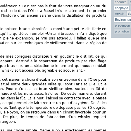
securite
odération ! Ce n’est pas le fruit de votre imagination ou du
ecophyto
distillerie dans l’Oise, à Passel très exactement. Le premier
Arvalis
Sa
’histoire d’un ancien salarié dans la distillation de produits
Environne
prevention
te boisson brune alcoolisée, a monté une petite distillerie en
promotion
rsqu’il a quitté son emploi «Un ami brasseur m’a indiqué que
 pleine expansion. Je n’ai pas attendu, il fallait que je me
mation sur les techniques de vieillissement, dans la région de
de mes collègues distillateurs en goûtant le distillat, ce qui
ppareil destiné à la séparation de produits par chauffage
gue brasseur, on a sélectionné le ferment qui nous semblait
 whisky soit accessible, agréable et accueillant.»
cet isarien a choisi d’établir son entreprise dans l’Oise pour
 situé entre deux grandes villes qui sont Paris et Lille. Et le
n. Pour qu’un alcool brun vieillisse bien, surtout en fût de
z chaude et les nuits assez fraîches. De cette manière, durant
l’air dans le fût. Et la nuit, l’alcool se contracte avec la baisse
, ce qui permet de faire rentrer un peu d’oxygène. De là, les
iorer. Tant que la température de dépasse pas les 35 degrés,
Ici, à Noyon, on se retrouve dans un climat favorable pour un
é. De plus, le temps de fabrication d’un whisky requiert
Grangeon.
t pas une chose simple. Même si on a exactement les mêmes