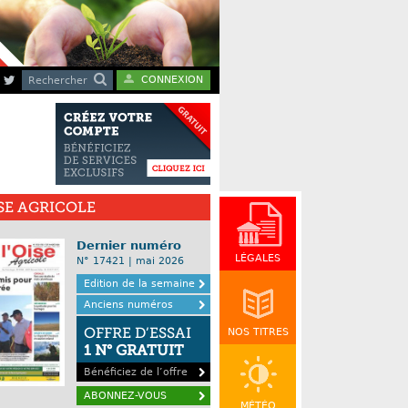
CONNEXION
Rechercher
ISE AGRICOLE
Dernier numéro
LÉGALES
N° 17421 | mai 2026
Edition de la semaine
Anciens numéros
OFFRE D’ESSAI
NOS TITRES
1 N° GRATUIT
Bénéficiez de l’offre
ABONNEZ-VOUS
MÉTÉO