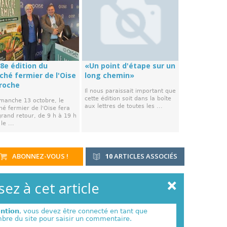
8e édition du
«Un point d'étape sur un
ché fermier de l'Oise
long chemin»
roche
Il nous paraissait important que
cette édition soit dans la boîte
imanche 13 octobre, le
aux lettres de toutes les ...
é fermier de l'Oise fera
grand retour, de 9 h à 19 h
le ...
ABONNEZ-VOUS !
10
ARTICLES ASSOCIÉS
ez à cet article
ention
, vous devez être connecté en tant que
re du site pour saisir un commentaire.