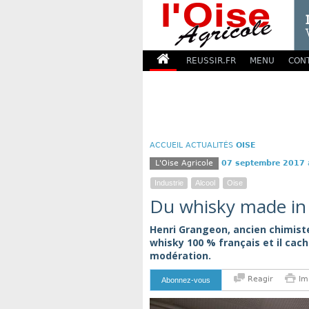
REUSSIR.FR
MENU
CON
ACCUEIL
ACTUALITÉS
OISE
L'Oise Agricole
07 septembre 2017
Industrie
Alcool
Oise
Du whisky made in
Henri Grangeon, ancien chimiste,
whisky 100 % français et il cac
modération.
Reagir
Im
Abonnez-vous