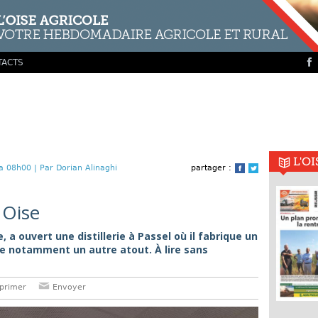
TACTS
L'O
a 08h00 |
Par Dorian Alinaghi
partager :
Facebook
Twitter
 Oise
 a ouvert une distillerie à Passel où il fabrique un
he notamment un autre atout. À lire sans
primer
Envoyer