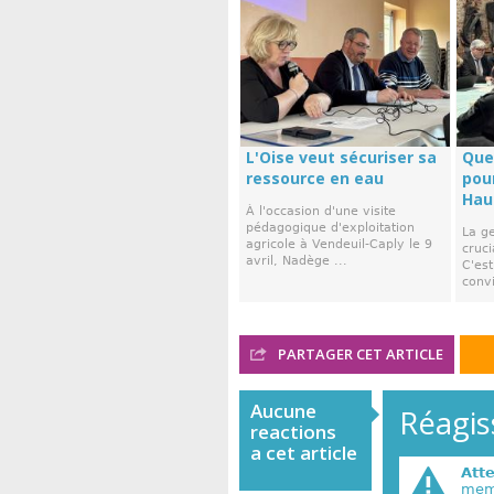
L'Oise veut sécuriser sa
Que
ressource en eau
pour
Hau
À l'occasion d'une visite
pédagogique d'exploitation
La ge
agricole à Vendeuil-Caply le 9
cruci
avril, Nadège ...
C'es
convi
PARTAGER CET ARTICLE
Aucune
Réagiss
reactions
a cet article
Att
memb