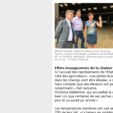
Michel Lalande, préfet du Nord et des Hauts-de-
France, Laurent Verhaeghe, président de la FDS
59, et Christine Delefortrie, éleveuse dans la plai
de la Lys. - © Simon Playoult
Effets insoupçonnés de la chaleur
Si l’accueil des représentants de l’Éta
côté des agriculteurs. «Les pertes éco
dans les champs vont être élevées, a
Sans compter que des éleveurs ont pe
notamment.» Fait rarissime.
Christine Delefortrie, qui accueillait la
bien cru que certaines de ses vaches 
plus et ça aurait pu arriver.»
Les températures extrêmes ont usé ses
(TP) de leur lait. «La teneur en prot