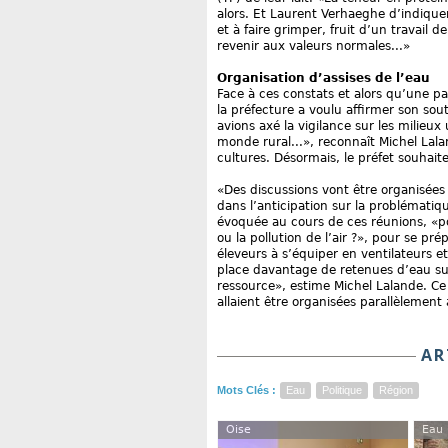
alors. Et Laurent Verhaeghe d’indiquer :
et à faire grimper, fruit d’un travail d
revenir aux valeurs normales...»
Organisation d’assises de l’eau
Face à ces constats et alors qu’une pa
la préfecture a voulu affirmer son sou
avions axé la vigilance sur les milieux
monde rural...», reconnaît Michel Lal
cultures. Désormais, le préfet souhai
«Des discussions vont être organisées 
dans l’anticipation sur la problématiqu
évoquée au cours de ces réunions, «
ou la pollution de l’air ?», pour se pré
éleveurs à s’équiper en ventilateurs e
place davantage de retenues d’eau sur 
ressource», estime Michel Lalande. Ce 
allaient être organisées parallèlemen
AR
Mots Clés :
Eau
Politique
Région
Oise
Eau