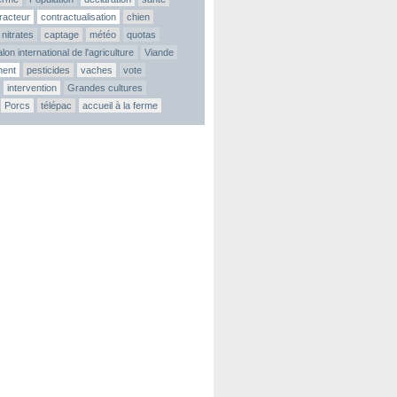
tracteur
contractualisation
chien
nitrates
captage
météo
quotas
lon international de l'agriculture
Viande
ment
pesticides
vaches
vote
intervention
Grandes cultures
Porcs
télépac
accueil à la ferme