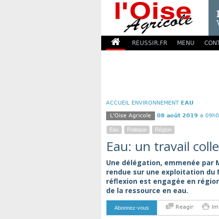
REUSSIR.FR
MENU
CON
ACCUEIL
ENVIRONNEMENT
EAU
L'Oise Agricole
08 août 2019
a 09h0
Eau
Politique
Région
Eau: un travail coll
Une délégation, emmenée par Mi
rendue sur une exploitation du 
réflexion est engagée en région
de la ressource en eau.
Reagir
Im
Abonnez-vous