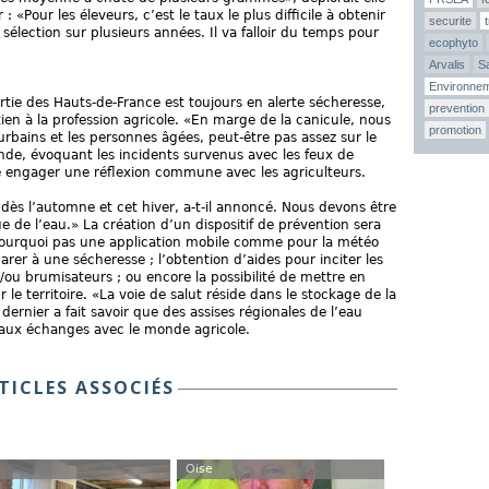
 «Pour les éleveurs, c’est le taux le plus difficile à obtenir
securite
e sélection sur plusieurs années. Il va falloir du temps pour
ecophyto
Arvalis
Sa
Environne
rtie des Hauts-de-France est toujours en alerte sécheresse,
prevention
tien à la profession agricole. «En marge de la canicule, nous
promotion
 urbains et les personnes âgées, peut-être pas assez sur le
ande, évoquant les incidents survenus avec les feux de
te engager une réflexion commune avec les agriculteurs.
dès l’automne et cet hiver, a-t-il annoncé. Nous devons être
e de l’eau.» La création d’un dispositif de prévention sera
pourquoi pas une application mobile comme pour la météo
parer à une sécheresse ; l’obtention d’aides pour inciter les
t/ou brumisateurs ; ou encore la possibilité de mettre en
le territoire. «La voie de salut réside dans le stockage de la
dernier a fait savoir que des assises régionales de l’eau
t aux échanges avec le monde agricole.
TICLES ASSOCIÉS
Oise