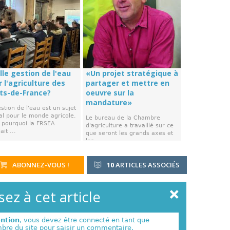
lle gestion de l'eau
«Un projet stratégique à
 l'agriculture des
partager et mettre en
ts-de-France?
oeuvre sur la
mandature»
stion de l'eau est un sujet
al pour le monde agricole.
Le bureau de la Chambre
t pourquoi la FRSEA
d'agriculture a travaillé sur ce
ait ...
que seront les grands axes et
les ...
ABONNEZ-VOUS !
10
ARTICLES ASSOCIÉS
ez à cet article
ention
, vous devez être connecté en tant que
re du site pour saisir un commentaire.