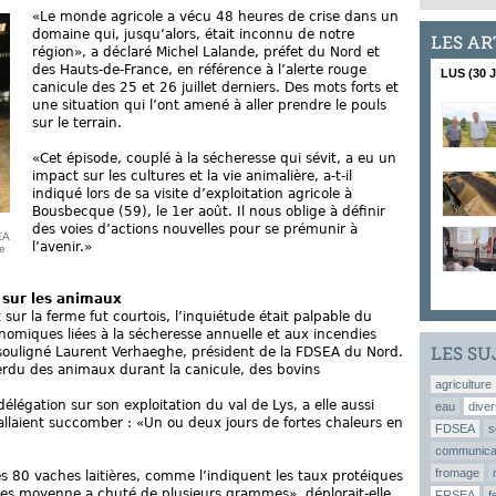
«Le monde agricole a vécu 48 heures de crise dans un
domaine qui, jusqu’alors, était inconnu de notre
LES AR
région», a déclaré Michel Lalande, préfet du Nord et
des Hauts-de-France, en référence à l’alerte rouge
LUS (30 
canicule des 25 et 26 juillet derniers. Des mots forts et
une situation qui l’ont amené à aller prendre le pouls
sur le terrain.
«Cet épisode, couplé à la sécheresse qui sévit, a eu un
impact sur les cultures et la vie animalière, a-t-il
indiqué lors de sa visite d’exploitation agricole à
Bousbecque (59), le 1er août. Il nous oblige à définir
des voies d’actions nouvelles pour se prémunir à
EA
l’avenir.»
ne
 sur les animaux
t sur la ferme fut courtois, l’inquiétude était palpable du
nomiques liées à la sécheresse annuelle et aux incendies
LES SU
 souligné Laurent Verhaeghe, président de la FDSEA du Nord.
rdu des animaux durant la canicule, des bovins
agriculture
 délégation sur son exploitation du val de Lys, a elle aussi
eau
diver
allaient succomber : «Un ou deux jours de fortes chaleurs en
FDSEA
s
communica
fromage
 80 vaches laitières, comme l’indiquent les taux protéiques
éines moyenne a chuté de plusieurs grammes», déplorait-elle
FRSEA
f