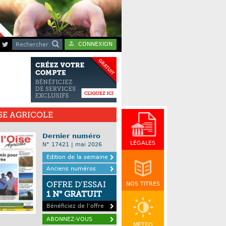
CONNEXION
Rechercher
ISE AGRICOLE
Dernier numéro
LÉGALES
N° 17421 | mai 2026
Edition de la semaine
Anciens numéros
OFFRE D’ESSAI
NOS TITRES
1 N° GRATUIT
Bénéficiez de l’offre
ABONNEZ-VOUS
MÉTÉO