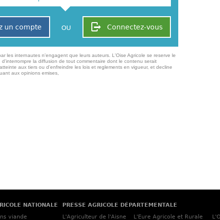
z un compte
Connectez-vous
OU
ar les internautes n'engagent que leurs auteurs. L'Oise Agricole se reserve le
 d'interrompre la diffusion de tout commentaire dont le contenu serait
atteinte aux tiers ou d'enfreindre les lois et reglements en vigueur, et decline
quant aux opinions emises,
RICOLE NATIONALE
PRESSE AGRICOLE DÉPARTEMENTALE
ins viande
L'Agriculteur de l'Aisne
L'Eure Agricole et Rurale
L'