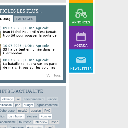
TICLES LES PLUS...
JOURS)
PARTAGES
ANNONCES
09-07-2026 | L'Oise Agricole
Jean-Michel Heu : «Il n’est jamais
trop tôt pour pousser la porte de
...
AGENDA
10-07-2026 | L'Oise Agricole
55 ha partent en fumée dans le
Clermontois
08-07-2026 | L'Oise Agricole
La bataille se jouera sur les parts
de marché, pas sur les volumes
NEWSLETTER
Voir tous
JETS D’ACTUALITÉ
elevage
lait
environnement
viande
sification
pac
budget
agroalimentaire
écheresse
ruralité
gestion
PAC
tion
distribution
eleveur
Foncier
machinisme
tourisme
Interview
Insee
erme
Population
déclaration
santé