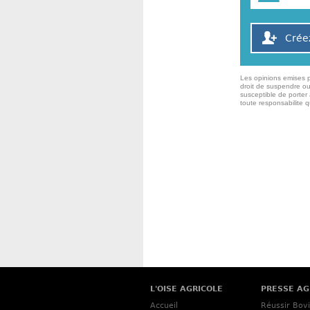
Crée
Les opinions emises p
droit de suspendre ou
susceptible de porter 
toute responsabilite 
L'OISE AGRICOLE
PRESSE AG
Accueil
Réussir Bov