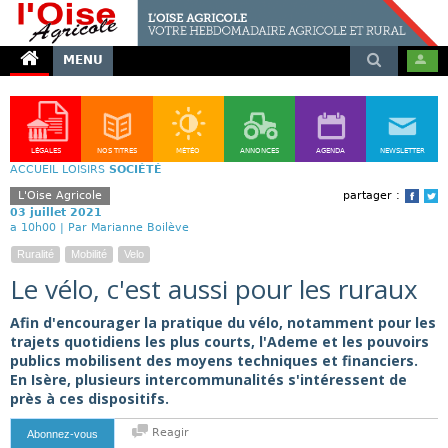
MENU
LÉGALES
NOS TITRES
MÉTÉO
ANNONCES
AGENDA
NEWSLETTER
ACCUEIL
LOISIRS
SOCIÉTÉ
L'Oise Agricole
partager :
Face
T
03 juillet 2021
a 10h00 |
Par Marianne Boilève
Ruralité
Mobilité
Velo
Le vélo, c'est aussi pour les ruraux
Afin d'encourager la pratique du vélo, notamment pour les
trajets quotidiens les plus courts, l'Ademe et les pouvoirs
publics mobilisent des moyens techniques et financiers.
En Isère, plusieurs intercommunalités s'intéressent de
près à ces dispositifs.
Reagir
Abonnez-vous