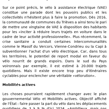
Sur ce point précis, le vélo à assistance électrique (VAE)
constitue une parade dont les pouvoirs publics et les
collectivités n'hésitent plus à faire la promotion. Dès 2016,
la communauté de communes du Trièves a ainsi tenu le pari
de mettre une vingtaine de VAE à disposition des habitants
pour les «inciter à réduire leurs trajets en voiture dans le
cadre de leur activité professionnelle». Plus récemment, la
crise sanitaire a conduit certaines intercommunalités
comme le Massif du Vercors, Vienne-Condrieu ou la Capi à
subventionner l'achat d'un vélo électrique. Car, dans tous
les territoires, le potentiel de report modal en faveur du
vélo nourrit de grands espoirs. Dans le sud du Pays
voironnais par exemple, il est estimé à 20.000 trajets
quotidiens. Mais il existe encore trop peu d'itinéraires
cyclables pour enclencher une véritable «vélorution».
Mobilités actives
Les choses pourraient rapidement changer avec le plan
gouvernemental Vélo et Mobilités actives. Objectif affiché
de l'État : faire passer la part du vélo dans les déplacements
quotidiens de 3 à 9 % d'ici 2024. «Ambitieux, mais pas