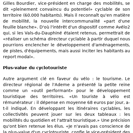
Gilles Bourdier, vice-président en charge des mobilités, se
dit «pleinement convaincu du potentiel» cyclable de son
territoire (60.000 habitants). Mais il reconnaît qu'en matière
de mobilité, la nouvelle intercommunalité «part d'une
feuille blanche». D'où l'intérêt d'un dispositif comme Avélo2
qui, si les Vals-du-Dauphiné étaient retenus, permettrait de
«réaliser un schéma directeur cyclable à partir duquel nous
pourrions enclencher le développement d'aménagements,
de pistes, d'équipements, mais aussi inciter les habitants au
report modal».
Plus-value du cyclotouriste
Autre argument clé en faveur du vélo : le tourisme. Le
directeur régional de l'Ademe a présenté la petite reine
comme un «outil performant» pour le développement
touristique des territoires. «Un touriste à vélo est
rémunérateur : il dépense en moyenne 68 euros par jour, a-
t-il indiqué. En développant les itinéraires cyclables, les
collectivités peuvent jouer sur les deux tableaux : les
mobilités du quotidien et l'attrait touristique.» Une précision
qu'ont bien retenue les élus. «Je n'avais pas conscience de
la plus-value d'un cyclotouriste, confie le vice-président des