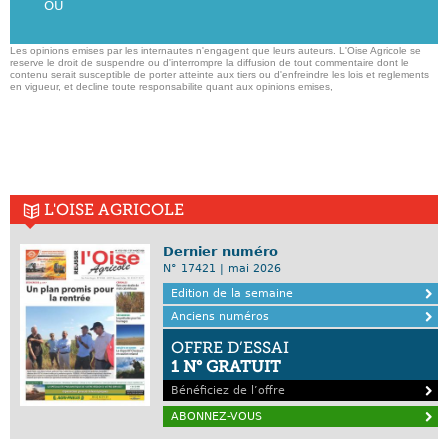
OU
Les opinions emises par les internautes n'engagent que leurs auteurs. L'Oise Agricole se
reserve le droit de suspendre ou d'interrompre la diffusion de tout commentaire dont le
contenu serait susceptible de porter atteinte aux tiers ou d'enfreindre les lois et reglements
en vigueur, et decline toute responsabilite quant aux opinions emises,
L'OISE AGRICOLE
Dernier numéro
N° 17421 | mai 2026
Edition de la semaine
Anciens numéros
OFFRE D’ESSAI
1 N° GRATUIT
Bénéficiez de l’offre
ABONNEZ-VOUS