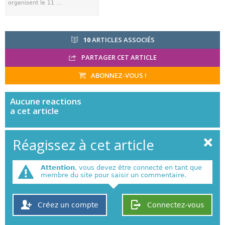
organisent le 11 ...
10
ARTICLES ASSOCIÉS
PARTAGER CET ARTICLE
ABONNEZ-VOUS !
Aucune
reactions
a cet article
Réagissez à cet article
Attention
, vous devez être connecté en tant que
membre du site pour saisir un commentaire.
Créez un compte
Connectez-vous