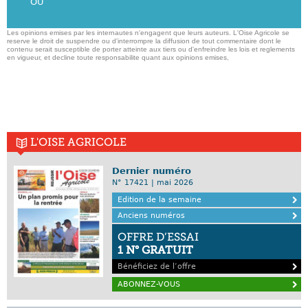
OU
Les opinions emises par les internautes n'engagent que leurs auteurs. L'Oise Agricole se
reserve le droit de suspendre ou d'interrompre la diffusion de tout commentaire dont le
contenu serait susceptible de porter atteinte aux tiers ou d'enfreindre les lois et reglements
en vigueur, et decline toute responsabilite quant aux opinions emises,
L'OISE AGRICOLE
Dernier numéro
N° 17421 | mai 2026
Edition de la semaine
Anciens numéros
OFFRE D’ESSAI
1 N° GRATUIT
Bénéficiez de l’offre
ABONNEZ-VOUS