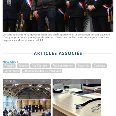
Vincent Verschuere va devoir réaliser des aménagements si la démolition de son bâtiment
n'est pas prononcée par le juge du tribunal d'instance de Beauvais en juin prochain. Une
cagnotte est donc ouverte. - © PP
ARTICLES ASSOCIÉS
Mots Clés :
Ruralité
Justice
Manifestation
Rassemblement
Beauvais
Cagnotte
Verschuere
Trouble Anormal Du Voisinage
Société
Société