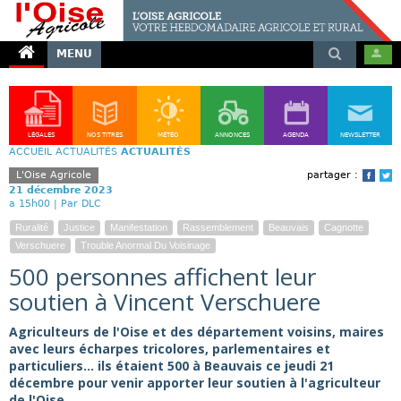
MENU
LÉGALES
NOS TITRES
MÉTÉO
ANNONCES
AGENDA
NEWSLETTER
ACCUEIL
ACTUALITÉS
ACTUALITÉS
L'Oise Agricole
partager :
Face
T
21 décembre 2023
a 15h00 |
Par DLC
Ruralité
Justice
Manifestation
Rassemblement
Beauvais
Cagnotte
Verschuere
Trouble Anormal Du Voisinage
500 personnes affichent leur
soutien à Vincent Verschuere
Agriculteurs de l'Oise et des département voisins, maires
avec leurs écharpes tricolores, parlementaires et
particuliers... ils étaient 500 à Beauvais ce jeudi 21
décembre pour venir apporter leur soutien à l'agriculteur
de l'Oise.