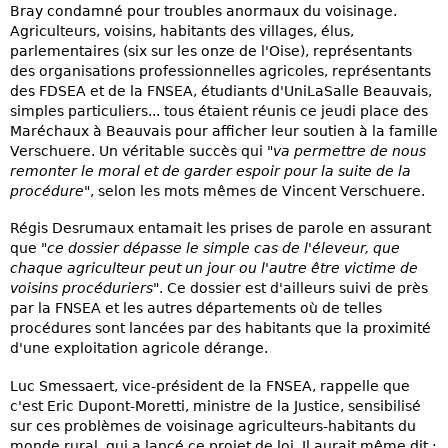
Bray condamné pour troubles anormaux du voisinage.
Agriculteurs, voisins, habitants des villages, élus,
parlementaires (six sur les onze de l'Oise), représentants
des organisations professionnelles agricoles, représentants
des FDSEA et de la FNSEA, étudiants d'UniLaSalle Beauvais,
simples particuliers... tous étaient réunis ce jeudi place des
Maréchaux à Beauvais pour afficher leur soutien à la famille
Verschuere. Un véritable succès qui
"va permettre de nous
remonter le moral et de garder espoir pour la suite de la
procédure"
, selon les mots mêmes de Vincent Verschuere.
Régis Desrumaux entamait les prises de parole en assurant
que
"ce dossier dépasse le simple cas de l'éleveur, que
chaque agriculteur peut un jour ou l'autre être victime de
voisins procéduriers"
. Ce dossier est d'ailleurs suivi de près
par la FNSEA et les autres départements où de telles
procédures sont lancées par des habitants que la proximité
d'une exploitation agricole dérange.
Luc Smessaert, vice-président de la FNSEA, rappelle que
c'est Eric Dupont-Moretti, ministre de la Justice, sensibilisé
sur ces problèmes de voisinage agriculteurs-habitants du
monde rural, qui a lancé ce projet de loi. Il aurait même dit :