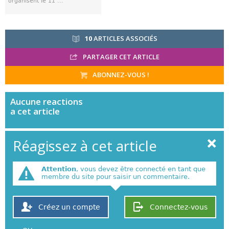
organisent le 11 ...
10
ARTICLES ASSOCIÉS
PARTAGER CET ARTICLE
ABONNEZ-VOUS !
Aucune
reactions
a cet article
Réagissez à cet article
Attention
, vous devez être connecté en tant que
membre du site pour saisir un commentaire.
Créez un compte
Connectez-vous