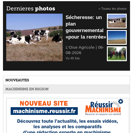
Dernieres
photos
> Toutes les photos
Sécheresse: un
plan
gouvernemental
«pour la rentrée»
L'Oise Agricole | 06-
08-2026
Vu 45 fois
NOUVEAUTES
MACHINISME EN REGION