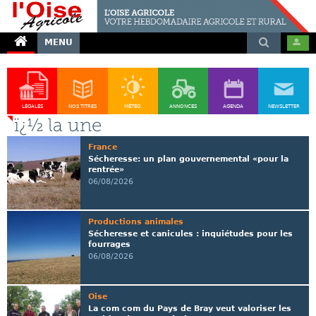
MENU
LÉGALES
NOS TITRES
MÉTÉO
ANNONCES
AGENDA
NEWSLETTER
ï¿½ la une
France
Sécheresse: un plan gouvernemental «pour la
rentrée»
06/08/2026
Productions animales
Sécheresse et canicules : inquiétudes pour les
fourrages
06/08/2026
Oise
La com com du Pays de Bray veut valoriser les