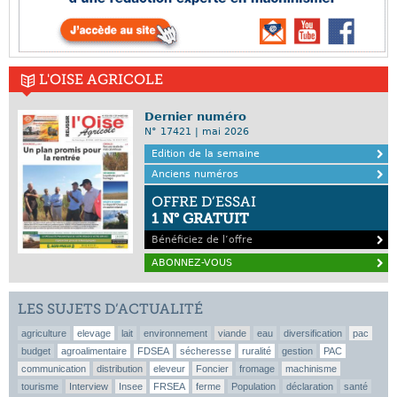
L'OISE AGRICOLE
Dernier numéro
N° 17421 | mai 2026
Edition de la semaine
Anciens numéros
OFFRE D’ESSAI
1 N° GRATUIT
Bénéficiez de l’offre
ABONNEZ-VOUS
LES SUJETS D’ACTUALITÉ
agriculture
elevage
lait
environnement
viande
eau
diversification
pac
budget
agroalimentaire
FDSEA
sécheresse
ruralité
gestion
PAC
communication
distribution
eleveur
Foncier
fromage
machinisme
tourisme
Interview
Insee
FRSEA
ferme
Population
déclaration
santé