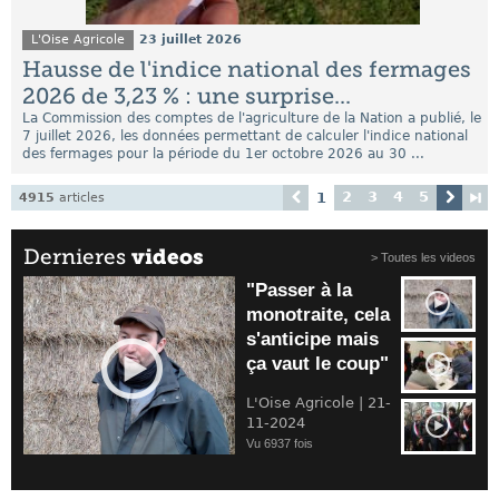
L'Oise Agricole
23 juillet 2026
Hausse de l'indice national des fermages
2026 de 3,23 % : une surprise...
La Commission des comptes de l'agriculture de la Nation a publié, le
7 juillet 2026, les données permettant de calculer l'indice national
des fermages pour la période du 1er octobre 2026 au 30 ...
2
3
4
5
1
4915
articles
Dernieres
videos
> Toutes les videos
"Passer à la
monotraite, cela
s'anticipe mais
ça vaut le coup"
L'Oise Agricole | 21-
11-2024
Vu 6937 fois