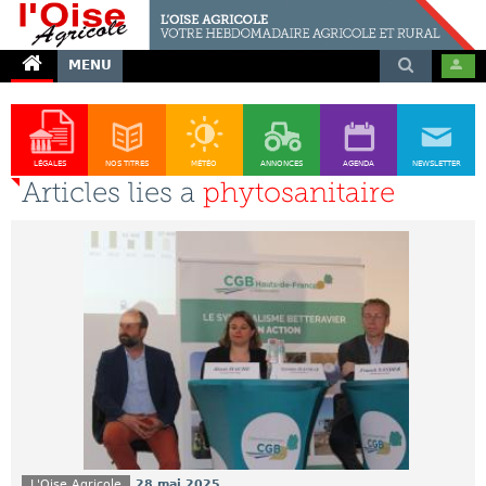
MENU
LÉGALES
NOS TITRES
MÉTÉO
ANNONCES
AGENDA
NEWSLETTER
Articles lies a
phytosanitaire
L'Oise Agricole
28 mai 2025