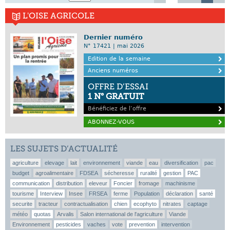
L'OISE AGRICOLE
Dernier numéro
N° 17421 | mai 2026
Edition de la semaine
Anciens numéros
OFFRE D’ESSAI
1 N° GRATUIT
Bénéficiez de l’offre
ABONNEZ-VOUS
LES SUJETS D’ACTUALITÉ
agriculture
elevage
lait
environnement
viande
eau
diversification
pac
budget
agroalimentaire
FDSEA
sécheresse
ruralité
gestion
PAC
communication
distribution
eleveur
Foncier
fromage
machinisme
tourisme
Interview
Insee
FRSEA
ferme
Population
déclaration
santé
securite
tracteur
contractualisation
chien
ecophyto
nitrates
captage
météo
quotas
Arvalis
Salon international de l'agriculture
Viande
Environnement
pesticides
vaches
vote
prevention
intervention