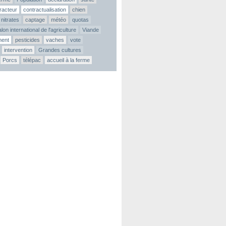
tracteur
contractualisation
chien
nitrates
captage
météo
quotas
lon international de l'agriculture
Viande
ment
pesticides
vaches
vote
intervention
Grandes cultures
Porcs
télépac
accueil à la ferme