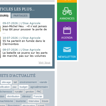
TICLES LES PLUS...
JOURS)
PARTAGES
ANNONCES
09-07-2026 | L'Oise Agricole
Jean-Michel Heu : «Il n’est jamais
trop tôt pour pousser la porte de
...
AGENDA
10-07-2026 | L'Oise Agricole
55 ha partent en fumée dans le
Clermontois
08-07-2026 | L'Oise Agricole
La bataille se jouera sur les parts
de marché, pas sur les volumes
NEWSLETTER
Voir tous
JETS D’ACTUALITÉ
elevage
lait
environnement
viande
sification
pac
budget
agroalimentaire
écheresse
ruralité
gestion
PAC
tion
distribution
eleveur
Foncier
machinisme
tourisme
Interview
Insee
erme
Population
déclaration
santé