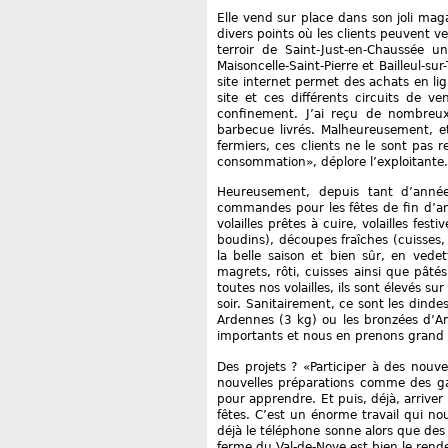
Elle vend sur place dans son joli maga
divers points où les clients peuvent 
terroir de Saint-Just-en-Chaussée u
Maisoncelle-Saint-Pierre et Bailleul-s
site internet permet des achats en li
site et ces différents circuits de 
confinement. J’ai reçu de nombreux 
barbecue livrés. Malheureusement, e
fermiers, ces clients ne le sont pas 
consommation», déplore l’exploitante.
Heureusement, depuis tant d’années
commandes pour les fêtes de fin d’an
volailles prêtes à cuire, volailles fes
boudins), découpes fraîches (cuisses, 
la belle saison et bien sûr, en vedett
magrets, rôti, cuisses ainsi que pâté
toutes nos volailles, ils sont élevés s
soir. Sanitairement, ce sont les dinde
Ardennes (3 kg) ou les bronzées d’Am
importants et nous en prenons grand s
Des projets ? «Participer à des nou
nouvelles préparations comme des gal
pour apprendre. Et puis, déjà, arriver
fêtes. C’est un énorme travail qui nou
déjà le téléphone sonne alors que de
ferme du Val-de-Noye est bien le rende