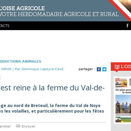
TACTS
ODUCTIONS ANIMALES
L'O
 09h00 |
Par Dominique Lapeyre-Cavé
partager :
Facebook
Twitter
le est reine à la ferme du Val-de-
lage au nord de Breteuil, la ferme du Val de Noye
 les volailles, et particulièrement pour les fêtes
primer
Envoyer