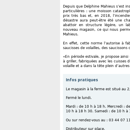
Depuis que Delphine Mahieus s’est ins
particulières : une moisson catastr
prix très bas et, en 2018, l’incendie
désastre aura peut-être été une ch
abattoir en structure légère, un l
nouveau magasin, ce qui nous permet
Mahieus.
En effet, cette norme l’autorise à 
saucisses de volailles, des saucissons
«En période estivale, je propose ains
à griller, fabriquées avec les cuisses
volaille et a dans la tête plein d’autres
Infos pratiques
Le magasin à la ferme est situé au 2,
Fermé le lundi.
Mardi : de 10 h à 18 h. Mercredi : d
10 h à 18 h 30. Samedi : de 10 h à 
Ou sur rendez-vous au : 03 44 07 1
Distributeur sur place.