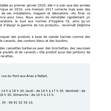
tallée au premier janvier 2020, elle n’a subi que des années
ophique en 2016, une moisson 2017 correcte mais avec des
 de ses installations, magasin et laboratoire. «Au final, ce
ance pour nous. Nous avons dû réinstaller rapidement un
aboratoire, le tout aux normes d’hygiène CE, ainsi qu’un
 d’élargir la gamme de nos produits», reconnaît Delphine
fabriquer des produits à base de viande hachée comme des
 de canards, des cordons bleus et des boudins.
i des caissettes barbecue avec des brochettes, des saucisses
 de poulets et de canards.» Elle produit aussi des jambons de
 recettes.
 rue du Pont-aux-Ânes à Paillart.
e 14 h à 18 h 30. Jeudi : de 10 h à 17 h 30. Vendredi : de
18 h 30. Dimanche : de 10 h à 13 h.
1 30 - 06 81 02 50 10.