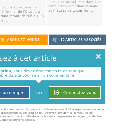
Il nous paraissait important que
cette édition soit dans la boîte
imanche 13 octobre, le
aux lettres de toutes les ...
é fermier de l'Oise fera
grand retour, de 9 h à 19 h
le ...
ABONNEZ-VOUS !
10
ARTICLES ASSOCIÉS
ez à cet article
ention
, vous devez être connecté en tant que
re du site pour saisir un commentaire.
z un compte
Connectez-vous
OU
ar les internautes n'engagent que leurs auteurs. L'Oise Agricole se reserve le
 d'interrompre la diffusion de tout commentaire dont le contenu serait
atteinte aux tiers ou d'enfreindre les lois et reglements en vigueur, et decline
quant aux opinions emises,