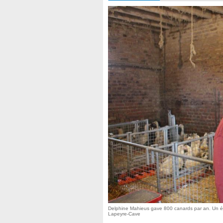
Delphine Mahieus gave 800 canards par an. Un éno
Lapeyre-Cave