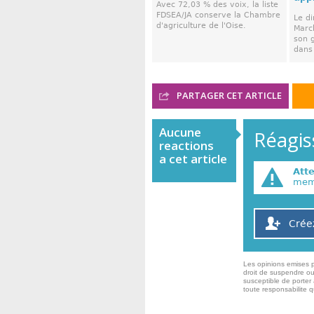
Avec 72,03 % des voix, la liste
FDSEA/JA conserve la Chambre
Le d
d'agriculture de l'Oise.
March
son 
dans 
PARTAGER CET ARTICLE
Aucune
Réagiss
reactions
a cet article
Att
memb
Crée
Les opinions emises p
droit de suspendre ou
susceptible de porter 
toute responsabilite 