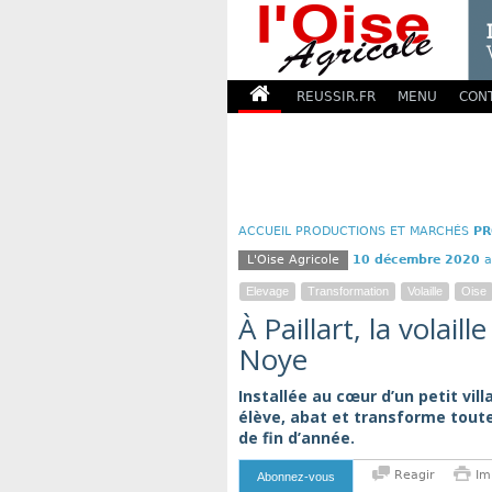
REUSSIR.FR
MENU
CON
ACCUEIL
PRODUCTIONS ET MARCHÉS
PR
L'Oise Agricole
10 décembre 2020
a
Elevage
Transformation
Volaille
Oise
À Paillart, la volail
Noye
Installée au cœur d’un petit vil
élève, abat et transforme toutes
de fin d’année.
Reagir
Im
Abonnez-vous