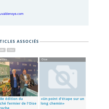
uvaldenoye.com
TICLES ASSOCIÉS
aille
Oise
alités
Oise
8e édition du
«Un point d'étape sur un
ché fermier de l'Oise
long chemin»
roche