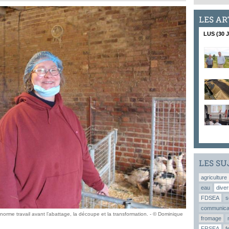
LES AR
LUS (30 
LES SU
agriculture
eau
diver
FDSEA
s
communica
rme travail avant l’abattage, la découpe et la transformation. - © Dominique
fromage
FRSEA
f