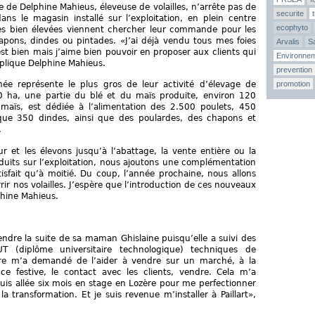
 de Delphine Mahieus, éleveuse de volailles, n’arrête pas de
securite
ans le magasin installé sur l’exploitation, en plein centre
ecophyto
les bien élevées viennent chercher leur commande pour les
apons, dindes ou pintades. «J’ai déjà vendu tous mes foies
Arvalis
Sa
est bien mais j’aime bien pouvoir en proposer aux clients qui
Environne
plique Delphine Mahieus.
prevention
promotion
ée représente le plus gros de leur activité d’élevage de
130 ha, une partie du blé et du maïs produite, environ 120
 maïs, est dédiée à l’alimentation des 2.500 poulets, 450
que 350 dindes, ainsi que des poulardes, des chapons et
.
r et les élevons jusqu’à l’abattage, la vente entière ou la
duits sur l’exploitation, nous ajoutons une complémentation
sfait qu’à moitié. Du coup, l’année prochaine, nous allons
rir nos volailles. J’espère que l’introduction de ces nouveaux
phine Mahieus.
endre la suite de sa maman Ghislaine puisqu’elle a suivi des
(diplôme universitaire technologique) techniques de
re m’a demandé de l’aider à vendre sur un marché, à la
ce festive, le contact avec les clients, vendre. Cela m’a
uis allée six mois en stage en Lozère pour me perfectionner
la transformation. Et je suis revenue m’installer à Paillart»,