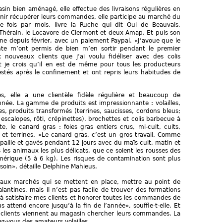
sin bien aménagé, elle effectue des livraisons régulières en
venir récupérer leurs commandes, elle participe au marché du
ne fois par mois, livre la Ruche qui dit Oui de Beauvais,
ur-Thérain, le Locavore de Clermont et deux Amap. Et puis son
gne depuis février, avec un paiement Paypal. «J’avoue que le
vente m’ont permis de bien m’en sortir pendant le premier
nouveaux clients que j’ai voulu fidéliser avec des colis
t je crois qu’il en est de même pour tous les producteurs
restés après le confinement et ont repris leurs habitudes de
, elle a une clientèle fidèle régulière et beaucoup de
née. La gamme de produits est impressionnante : volailles,
tives, produits transformés (terrines, saucisses, cordons bleus;
escalopes, rôti, crépinettes), brochettes et colis barbecue à
e, le canard gras : foies gras entiers crus, mi-cuit, cuits,
s et terrines. «Le canard gras, c’est un gros travail. Comme
ur paille et gavés pendant 12 jours avec du maïs cuit, matin et
s les animaux les plus délicats, que ce soient les rousses des
érique (5 à 6 kg). Les risques de contamination sont plus
oin», détaille Delphine Mahieus.
veaux marchés qui se mettent en place, mettre au point de
antines, mais il n’est pas facile de trouver des formations
 à satisfaire mes clients et honorer toutes les commandes de
s attend encore jusqu’à la fin de l’année», souffle-t-elle. Et
s clients viennent au magasin chercher leurs commandes. La
z-vous des amateurs volailles .