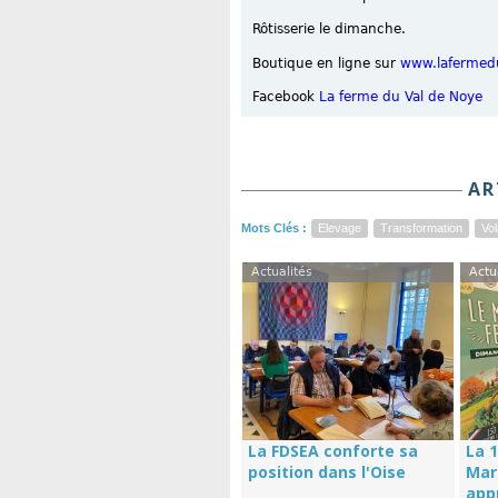
Rôtisserie le dimanche.
Boutique en ligne sur
www.lafermed
Facebook
La ferme du Val de Noye
AR
Mots Clés :
Elevage
Transformation
Vol
Actualités
Actu
La FDSEA conforte sa
La 1
position dans l'Oise
Mar
app