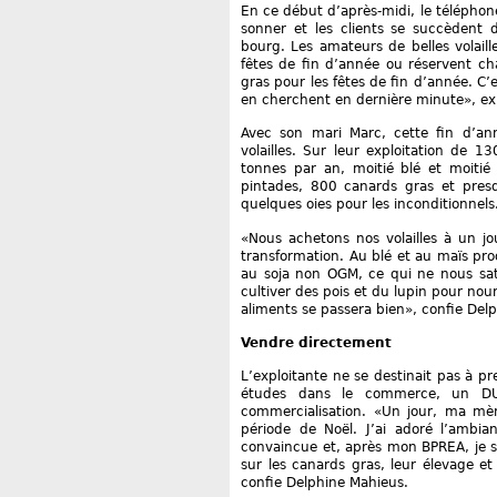
En ce début d’après-midi, le téléphone
sonner et les clients se succèdent d
bourg. Les amateurs de belles volail
fêtes de fin d’année ou réservent ch
gras pour les fêtes de fin d’année. C’
en cherchent en dernière minute», ex
Avec son mari Marc, cette fin d’ann
volailles. Sur leur exploitation de 
tonnes par an, moitié blé et moitié
pintades, 800 canards gras et pres
quelques oies pour les inconditionnels
«Nous achetons nos volailles à un jou
transformation. Au blé et au maïs pro
au soja non OGM, ce qui ne nous sati
cultiver des pois et du lupin pour nour
aliments se passera bien», confie Del
Vendre directement
L’exploitante ne se destinait pas à pr
études dans le commerce, un DUT 
commercialisation. «Un jour, ma mè
période de Noël. J’ai adoré l’ambian
convaincue et, après mon BPREA, je s
sur les canards gras, leur élevage et 
confie Delphine Mahieus.