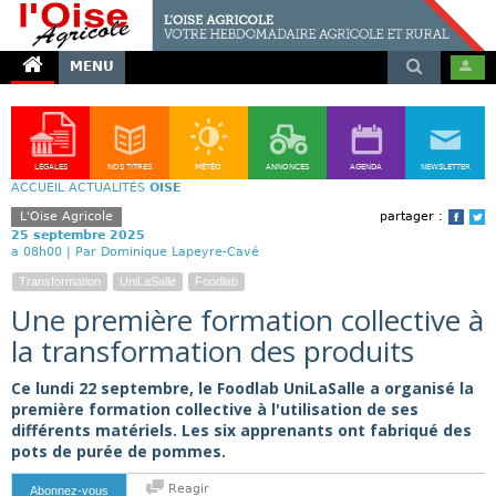
MENU
LÉGALES
NOS TITRES
MÉTÉO
ANNONCES
AGENDA
NEWSLETTER
ACCUEIL
ACTUALITÉS
OISE
L'Oise Agricole
partager :
Face
T
25 septembre 2025
a 08h00 |
Par Dominique Lapeyre-Cavé
Transformation
UniLaSalle
Foodlab
Une première formation collective à
la transformation des produits
Ce lundi 22 septembre, le Foodlab UniLaSalle a organisé la
première formation collective à l'utilisation de ses
différents matériels. Les six apprenants ont fabriqué des
pots de purée de pommes.
Reagir
Abonnez-vous