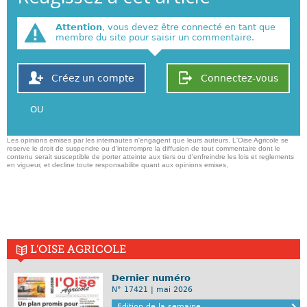
Attention
, vous devez être connecté en tant que
membre du site pour saisir un commentaire.
Créez un compte
Connectez-vous
OU
Les opinions emises par les internautes n'engagent que leurs auteurs. L'Oise Agricole se
reserve le droit de suspendre ou d'interrompre la diffusion de tout commentaire dont le
contenu serait susceptible de porter atteinte aux tiers ou d'enfreindre les lois et reglements
en vigueur, et decline toute responsabilite quant aux opinions emises,
L'OISE AGRICOLE
Dernier numéro
N° 17421 | mai 2026
Edition de la semaine