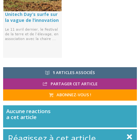
Unitech Day’s surfe sur
la vague de l’innovation
Le 11 avril dernier, le Festival
de la terre et de l’élevage, en
association avec la chaire ...
1
ARTICLES ASSOCIÉS
PARTAGER CET ARTICLE
ABONNEZ-VOUS !
Aucune
reactions
a cet article
Réagissez à cet article