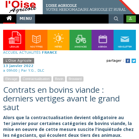
MENU
LÉGALES
NOS TITRES
MÉTÉO
ANNONCES
AGENDA
NEWSLETTER
ACCUEIL
ACTUALITÉS
FRANCE
L'Oise Agricole
partager :
Face
T
13 janvier 2022
a 09h00 |
Par Y.G., DLC
Elevage
Contractualisation
Bovin
Broutard
Contrats en bovins viande :
derniers vertiges avant le grand
saut
Alors que la contractualisation devient obligatoire au
1er janvier pour certaines catégories de bovins viande, la
mise en oeuvre de cette mesure suscite l'inquiétude chez
les négociants, qui écoulent deux tiers des animaux.