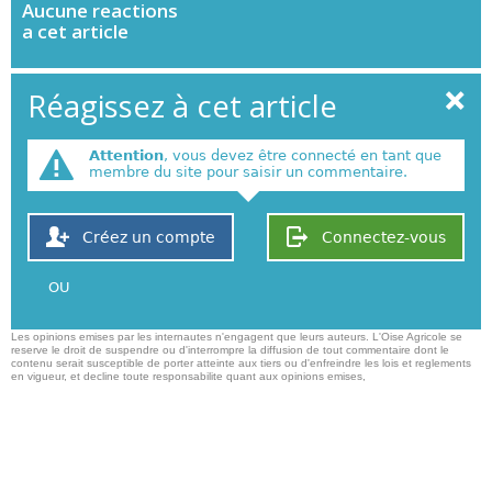
Aucune
reactions
a cet article
Réagissez à cet article
Attention
, vous devez être connecté en tant que
membre du site pour saisir un commentaire.
Créez un compte
Connectez-vous
OU
Les opinions emises par les internautes n'engagent que leurs auteurs. L'Oise Agricole se
reserve le droit de suspendre ou d'interrompre la diffusion de tout commentaire dont le
contenu serait susceptible de porter atteinte aux tiers ou d'enfreindre les lois et reglements
en vigueur, et decline toute responsabilite quant aux opinions emises,