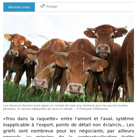
Reagir
Abonnez-vous
Les éleveurs devront avoir signé un contrat de trois ans minimum pour les jeunes bovins,
génisses, et vaches allaitantes de races à viande. - © François d'Alteroche
«Trou dans la raquette» entre l'amont et l'aval, système
inapplicable à l'export, points de détail non éclaircis... Les
griefs sont nombreux pour les négociants, par ailleurs