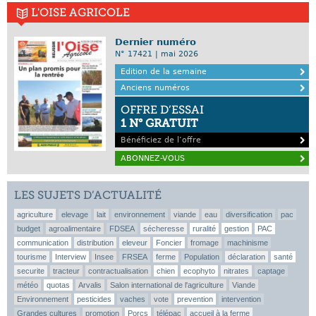
L'OISE AGRICOLE
Dernier numéro
N° 17421 | mai 2026
Edition de la semaine
Anciens numéros
OFFRE D’ESSAI
1 N° GRATUIT
Bénéficiez de l’offre
ABONNEZ-VOUS
LES SUJETS D’ACTUALITÉ
agriculture
elevage
lait
environnement
viande
eau
diversification
pac
budget
agroalimentaire
FDSEA
sécheresse
ruralité
gestion
PAC
communication
distribution
eleveur
Foncier
fromage
machinisme
tourisme
Interview
Insee
FRSEA
ferme
Population
déclaration
santé
securite
tracteur
contractualisation
chien
ecophyto
nitrates
captage
météo
quotas
Arvalis
Salon international de l'agriculture
Viande
Environnement
pesticides
vaches
vote
prevention
intervention
Grandes cultures
promotion
Porcs
télépac
accueil à la ferme