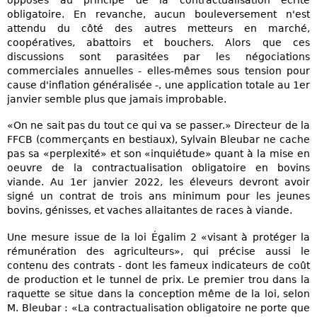
opposés au principe de la contractualisation écrite
obligatoire. En revanche, aucun bouleversement n'est
attendu du côté des autres metteurs en marché,
coopératives, abattoirs et bouchers. Alors que ces
discussions sont parasitées par les négociations
commerciales annuelles - elles-mêmes sous tension pour
cause d'inflation généralisée -, une application totale au 1er
janvier semble plus que jamais improbable.
«On ne sait pas du tout ce qui va se passer.» Directeur de la
FFCB (commerçants en bestiaux), Sylvain Bleubar ne cache
pas sa «perplexité» et son «inquiétude» quant à la mise en
oeuvre de la contractualisation obligatoire en bovins
viande. Au 1er janvier 2022, les éleveurs devront avoir
signé un contrat de trois ans minimum pour les jeunes
bovins, génisses, et vaches allaitantes de races à viande.
Une mesure issue de la loi Égalim 2 «visant à protéger la
rémunération des agriculteurs», qui précise aussi le
contenu des contrats - dont les fameux indicateurs de coût
de production et le tunnel de prix. Le premier trou dans la
raquette se situe dans la conception même de la loi, selon
M. Bleubar : «La contractualisation obligatoire ne porte que