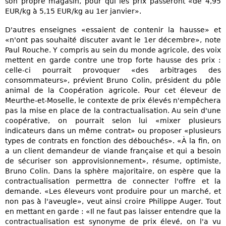
son propre magasin, pour qui les prix passeront «de 4,95
EUR/kg à 5,15 EUR/kg au 1er janvier».
D'autres enseignes «essaient de contenir la hausse» et
«n'ont pas souhaité discuter avant le 1er décembre», note
Paul Rouche. Y compris au sein du monde agricole, des voix
mettent en garde contre une trop forte hausse des prix :
celle-ci pourrait provoquer «des arbitrages des
consommateurs», prévient Bruno Colin, président du pôle
animal de la Coopération agricole. Pour cet éleveur de
Meurthe-et-Moselle, le contexte de prix élevés n'empêchera
pas la mise en place de la contractualisation. Au sein d'une
coopérative, on pourrait selon lui «mixer plusieurs
indicateurs dans un même contrat» ou proposer «plusieurs
types de contrats en fonction des débouchés». «À la fin, on
a un client demandeur de viande française et qui a besoin
de sécuriser son approvisionnement», résume, optimiste,
Bruno Colin. Dans la sphère majoritaire, on espère que la
contractualisation permettra de connecter l'offre et la
demande. «Les éleveurs vont produire pour un marché, et
non pas à l'aveugle», veut ainsi croire Philippe Auger. Tout
en mettant en garde : «Il ne faut pas laisser entendre que la
contractualisation est synonyme de prix élevé, on l'a vu