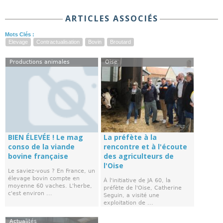
ARTICLES ASSOCIÉS
Mots Clés :
Elevage
Contractualisation
Bovin
Broutard
Productions animales
Oise
BIEN ÉLEVÉE ! Le mag
La préfète à la
conso de la viande
rencontre et à l'écoute
bovine française
des agriculteurs de
l'Oise
Le saviez-vous ? En France, un
élevage bovin compte en
À l'initiative de JA 60, la
moyenne 60 vaches. L'herbe,
préfète de l'Oise, Catherine
c'est environ ...
Seguin, a visité une
exploitation de ...
Actualités