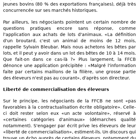
jeunes bovins (80 % des exportations françaises), déjà très
concurrencée sur ses marchés historiques.
Par ailleurs, les négociants pointent un certain nombre de
questions pratiques encore sans réponse, comme
l'application aux achats de lots d'animaux. «La définition
d'un broutard, c'est un animal de moins de 12 mois,
rappelle Sylvain Bleubar. Mais nous achetons les bêtes par
lots, et il peut y avoir dans un lot des bêtes de 10 à 14 mois.
Que fait-on dans ce cas-là ?» Plus largement, la FFCB
dénonce une application précipitée : «Malgré l'information
faite par certains maillons de la filière, une grosse partie
des éleveurs n'est pas au courant», d'après son directeur.
Liberté de commercialisation des éleveurs
Sur le principe, les négociants de la FFCB ne sont «pas
favorables à la contractualisation écrite obligatoire». Celle-
ci doit rester selon eux «un acte volontaire», réservé à
«certaines catégories d'animaux» (démarches qualité
notamment). S'engager par écrit prive les éleveurs de leur
«liberté de commercialisation», estiment-ils. Un discours qui
trouve un écho auprès de certains éleveurs, notamment du