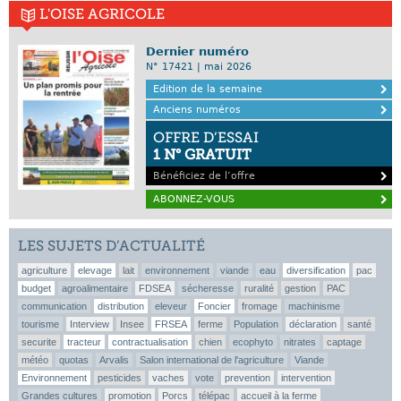
L'OISE AGRICOLE
Dernier numéro
N° 17421 | mai 2026
Edition de la semaine
Anciens numéros
OFFRE D’ESSAI
1 N° GRATUIT
Bénéficiez de l’offre
ABONNEZ-VOUS
LES SUJETS D’ACTUALITÉ
agriculture
elevage
lait
environnement
viande
eau
diversification
pac
budget
agroalimentaire
FDSEA
sécheresse
ruralité
gestion
PAC
communication
distribution
eleveur
Foncier
fromage
machinisme
tourisme
Interview
Insee
FRSEA
ferme
Population
déclaration
santé
securite
tracteur
contractualisation
chien
ecophyto
nitrates
captage
météo
quotas
Arvalis
Salon international de l'agriculture
Viande
Environnement
pesticides
vaches
vote
prevention
intervention
Grandes cultures
promotion
Porcs
télépac
accueil à la ferme