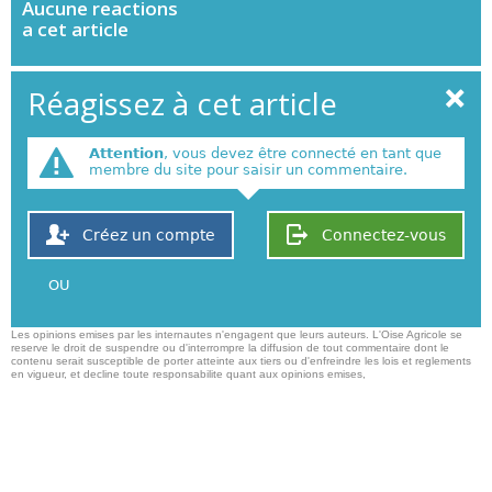
Aucune
reactions
a cet article
Réagissez à cet article
Attention
, vous devez être connecté en tant que
membre du site pour saisir un commentaire.
Créez un compte
Connectez-vous
OU
Les opinions emises par les internautes n'engagent que leurs auteurs. L'Oise Agricole se
reserve le droit de suspendre ou d'interrompre la diffusion de tout commentaire dont le
contenu serait susceptible de porter atteinte aux tiers ou d'enfreindre les lois et reglements
en vigueur, et decline toute responsabilite quant aux opinions emises,