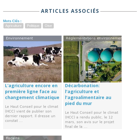
ARTICLES ASSOCIÉS
Mots Clés :
Agriculture
Politique
Oise
Environnement
Réglementations environnementales
L’agriculture encore en
Décarbonation:
première ligne face au
l'agriculture et
changement climatique
l'agroalimentaire au
pied du mur
Le Haut Conseil pour le climat
(HCC) vient de publier son
Le Haut Conseil pour le climat
dernier rapport. Il dresse un
(HCC) a rendu public, le 12
constat ...
mars, son avis sur le projet
final de la ...
Fiscalité