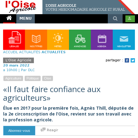
MENU
LÉGALES
NOS TITRES
MÉTÉO
ANNONCES
AGENDA
NEWSLETTER
ACCUEIL
ACTUALITÉS
ACTUALITÉS
L'Oise Agricole
partager :
Face
T
20 mars 2022
a 10h00 |
Par DLC
Agriculture
Politique
Oise
«Il faut faire confiance aux
agriculteurs»
Élue en 2017 pour la première fois, Agnès Thill, députée de
la 2e circonscription de l’Oise, revient sur son travail avec
la profession agricole.
Reagir
Abonnez-vous