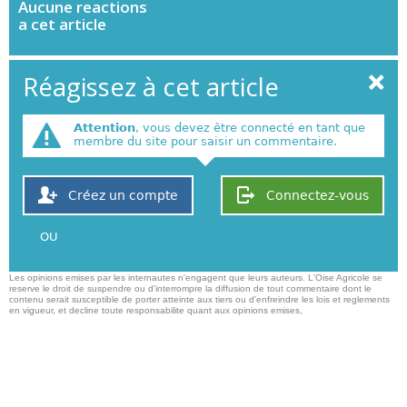
Aucune
reactions
a cet article
Réagissez à cet article
Attention
, vous devez être connecté en tant que
membre du site pour saisir un commentaire.
Créez un compte
Connectez-vous
OU
Les opinions emises par les internautes n'engagent que leurs auteurs. L'Oise Agricole se
reserve le droit de suspendre ou d'interrompre la diffusion de tout commentaire dont le
contenu serait susceptible de porter atteinte aux tiers ou d'enfreindre les lois et reglements
en vigueur, et decline toute responsabilite quant aux opinions emises,