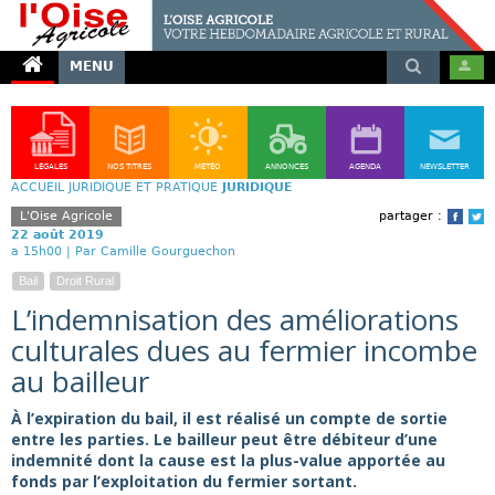
MENU
LÉGALES
NOS TITRES
MÉTÉO
ANNONCES
AGENDA
NEWSLETTER
ACCUEIL
JURIDIQUE ET PRATIQUE
JURIDIQUE
L'Oise Agricole
partager :
Face
T
22 août 2019
a 15h00 |
Par Camille Gourguechon
Bail
Droit Rural
L’indemnisation des améliorations
culturales dues au fermier incombe
au bailleur
À l’expiration du bail, il est réalisé un compte de sortie
entre les parties. Le bailleur peut être débiteur d’une
indemnité dont la cause est la plus-value apportée au
fonds par l’exploitation du fermier sortant.