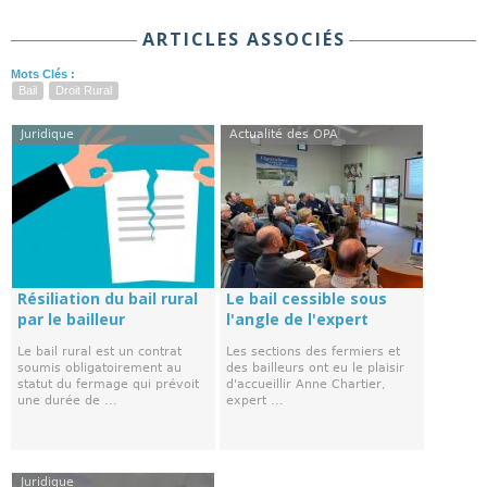
ARTICLES ASSOCIÉS
Mots Clés :
Bail
Droit Rural
Juridique
Actualité des OPA
Résiliation du bail rural
Le bail cessible sous
par le bailleur
l'angle de l'expert
Le bail rural est un contrat
Les sections des fermiers et
soumis obligatoirement au
des bailleurs ont eu le plaisir
statut du fermage qui prévoit
d'accueillir Anne Chartier,
une durée de ...
expert ...
Juridique