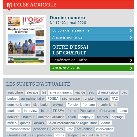
L'OISE AGRICOLE
Dernier numéro
N° 17421 | mai 2026
Edition de la semaine
Anciens numéros
OFFRE D’ESSAI
1 N° GRATUIT
Bénéficiez de l’offre
ABONNEZ-VOUS
LES SUJETS D’ACTUALITÉ
agriculture
elevage
lait
environnement
viande
eau
diversification
pac
budget
agroalimentaire
FDSEA
sécheresse
ruralité
gestion
PAC
communication
distribution
eleveur
Foncier
fromage
machinisme
tourisme
Interview
Insee
FRSEA
ferme
Population
déclaration
santé
securite
tracteur
contractualisation
chien
ecophyto
nitrates
captage
météo
quotas
Arvalis
Salon international de l'agriculture
Viande
Environnement
pesticides
vaches
vote
prevention
intervention
Grandes cultures
promotion
Porcs
télépac
accueil à la ferme