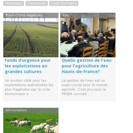
Alimentation
Gastronomie
Hauts-De-France
Productions végétales
Eau
Fonds d’urgence pour
Quelle gestion de l'eau
les exploitations en
pour l'agriculture des
grandes cultures
Hauts-de-France?
Un soutien ciblé pour les
La gestion de l'eau est un
exploitations spécialisées les
sujet crucial pour le monde
plus fragilisées par la crise
agricole. C'est pourquoi la
économique a ...
FRSEA conviait ...
Alimentation