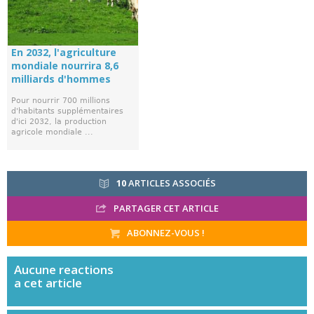
En 2032, l'agriculture
mondiale nourrira 8,6
milliards d'hommes
Pour nourrir 700 millions
d'habitants supplémentaires
d'ici 2032, la production
agricole mondiale ...
10
ARTICLES ASSOCIÉS
PARTAGER CET ARTICLE
ABONNEZ-VOUS !
Aucune
reactions
a cet article