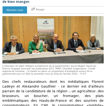
de bien manger.
Reagir
Abonnez-vous
L'obtention du label «Région européenne de la gastronomie» par la Région Hauts-de-
France l'engage ainsi que ses partenaires (CCI, UMIH, Chambre d'agriculture, Comité
régional de tourisme...) à mettre en place un programme d'animations autour de la
gastronomie pour en faire la promotion tout au long de l'année 2023. - © V.F.
Des chefs restaurateurs dont les médiatiques Florent
Ladeyn et Alexandre Gauthier - ce dernier est d'ailleurs
parrain de la candidature de la région -, un agriculteur, des
brasseurs, un boucher, un fromager, des plats
emblématiques des Hauts-de-France et des sourires de
consommateurs. En 2'40, le consommateur «lambda»