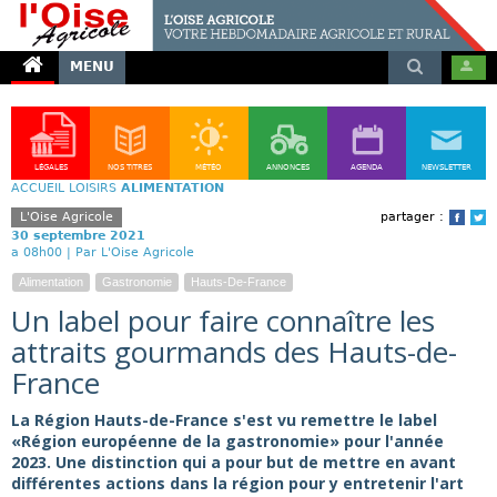
MENU
LÉGALES
NOS TITRES
MÉTÉO
ANNONCES
AGENDA
NEWSLETTER
ACCUEIL
LOISIRS
ALIMENTATION
L'Oise Agricole
partager :
Face
T
30 septembre 2021
a 08h00 |
Par L'Oise Agricole
Alimentation
Gastronomie
Hauts-De-France
Un label pour faire connaître les
attraits gourmands des Hauts-de-
France
La Région Hauts-de-France s'est vu remettre le label
«Région européenne de la gastronomie» pour l'année
2023. Une distinction qui a pour but de mettre en avant
différentes actions dans la région pour y entretenir l'art