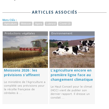
ARTICLES ASSOCIÉS
Mots Clés :
Agriculture
Moisson
Agora
Lubrizol
Covid-19
Productions végétales
Environnement
Moissons 2026 : les
L’agriculture encore en
prévisions s'affinent
première ligne face au
changement climatique
Le ministère de l'Agriculture a
complété ses prévisions pour
Le Haut Conseil pour le climat
la récolte française de
(HCC) vient de publier son
céréales à ...
dernier rapport. Il dresse un
constat ...