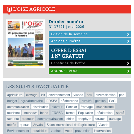
L'OISE AGRICOLE
Dernier numéro
N° 17421 | mai 2026
Edition de la semaine
Anciens numéros
OFFRE D’ESSAI
1 N° GRATUIT
Bénéficiez de l’offre
ABONNEZ-VOUS
LES SUJETS D’ACTUALITÉ
agriculture
elevage
lait
environnement
viande
eau
diversification
pac
budget
agroalimentaire
FDSEA
sécheresse
ruralité
gestion
PAC
communication
distribution
eleveur
Foncier
fromage
machinisme
tourisme
Interview
Insee
FRSEA
ferme
Population
déclaration
santé
securite
tracteur
contractualisation
chien
ecophyto
nitrates
captage
météo
quotas
Arvalis
Salon international de l'agriculture
Viande
Environnement
pesticides
vaches
vote
prevention
intervention