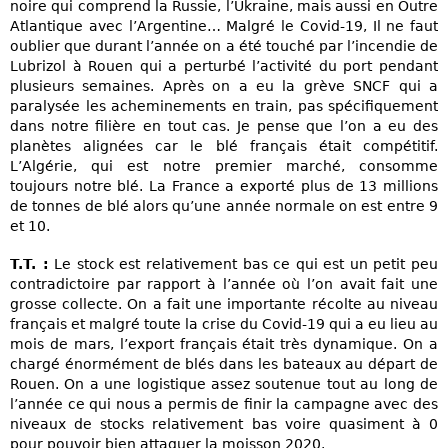
noire qui comprend la Russie, l’Ukraine, mais aussi en Outre
Atlantique avec l’Argentine… Malgré le Covid-19, Il ne faut
oublier que durant l’année on a été touché par l’incendie de
Lubrizol à Rouen qui a perturbé l’activité du port pendant
plusieurs semaines. Après on a eu la grève SNCF qui a
paralysée les acheminements en train, pas spécifiquement
dans notre filière en tout cas. Je pense que l’on a eu des
planètes alignées car le blé français était compétitif.
L’Algérie, qui est notre premier marché, consomme
toujours notre blé. La France a exporté plus de 13 millions
de tonnes de blé alors qu’une année normale on est entre 9
et 10.
T.T. :
Le stock est relativement bas ce qui est un petit peu
contradictoire par rapport à l’année où l’on avait fait une
grosse collecte. On a fait une importante récolte au niveau
français et malgré toute la crise du Covid-19 qui a eu lieu au
mois de mars, l’export français était très dynamique. On a
chargé énormément de blés dans les bateaux au départ de
Rouen. On a une logistique assez soutenue tout au long de
l’année ce qui nous a permis de finir la campagne avec des
niveaux de stocks relativement bas voire quasiment à 0
pour pouvoir bien attaquer la moisson 2020.