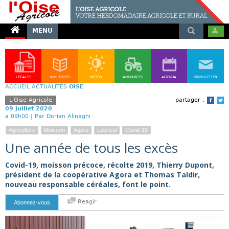
MENU
LÉGALES
NOS TITRES
MÉTÉO
ANNONCES
AGENDA
NEWSLETTER
ACCUEIL
ACTUALITÉS
OISE
L'Oise Agricole
partager :
Face
T
09 juillet 2020
a 09h00 |
Par Dorian Alinaghi
Agriculture
Moisson
Agora
Lubrizol
Covid-19
Une année de tous les excès
Covid-19, moisson précoce, récolte 2019, Thierry Dupont,
président de la coopérative Agora et Thomas Taldir,
nouveau responsable céréales, font le point.
Reagir
Abonnez-vous