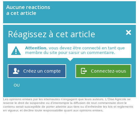
Aucune
reactions
a cet article
Réagissez à cet article
Attention
, vous devez être connecté en tant que
membre du site pour saisir un commentaire.
Créez un compte
Connectez-vous
OU
Les opinions emises par les internautes n'engagent que leurs auteurs. L'Oise Agricole se
reserve le droit de suspendre ou d'interrompre la diffusion de tout commentaire dont le
contenu serait susceptible de porter atteinte aux tiers ou d'enfreindre les lois et reglements
en vigueur, et decline toute responsabilite quant aux opinions emises,