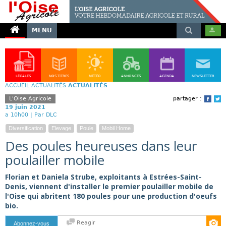
MENU
LÉGALES
NOS TITRES
MÉTÉO
ANNONCES
AGENDA
NEWSLETTER
ACCUEIL
ACTUALITÉS
ACTUALITÉS
L'Oise Agricole
partager :
Face
T
19 juin 2021
a 10h00 |
Par DLC
Diversification
Elevage
Poule
Mobil Home
Des poules heureuses dans leur
poulailler mobile
Florian et Daniela Strube, exploitants à Estrées-Saint-
Denis, viennent d'installer le premier poulailler mobile de
l'Oise qui abritent 180 poules pour une production d'oeufs
bio.
Reagir
Abonnez-vous