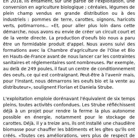
En 2018, ils entament, sur une partie de l'exploitation, une
conversion en agriculture biologique ; céréales, légumes de
plein champ vendus en grande distribution ou à des
industriels : pommes de terre, carottes, oignons, haricots
verts, potimarrons... «Et, pour aller plus loin dans cette
démarche, nous avons eu envie de créer un circuit court et
de la vente directe. La production d'oeufs bio nous a paru
être un formidable produit d'appel. Nous avons suivi des
formations avec la Chambre d'agriculture de l'Oise et Bio
en Hauts-de-France avant de nous lancer car les contraintes
sanitaires et réglementaires sont nombreuses. Par exemple,
au delà de 249 poules, il faut un centre de conditionnement
des oeufs, ce qui est contraignant. Peut-être à l'avenir mais,
pour l'instant, nous démarrons les oeufs bio et la vente au
distributeur», soulignent Florian et Daniela Strube.
L'exploitation emploie dorénavant l'équivalent de six temps
pleins, toutes activités confondues. Les Strube réfléchissent
déjà à un projet pour rendre la ferme la plus autonome
possible en énergie, notamment pour le stockage de
carottes. Déjà, il y a treize ans, ils ont installé une chaudière
biomasse pour chauffer les bâtiments et les gîtes qu'ils ont
créés. «Toutes ces améliorations, vers plus de respect de