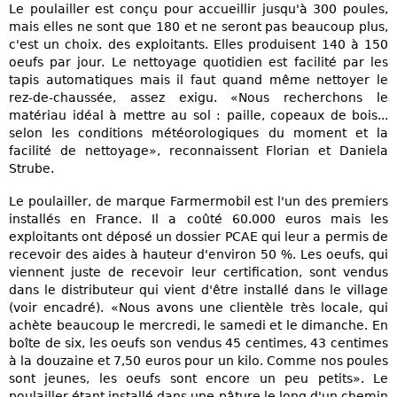
Le poulailler est conçu pour accueillir jusqu'à 300 poules,
mais elles ne sont que 180 et ne seront pas beaucoup plus,
c'est un choix. des exploitants. Elles produisent 140 à 150
oeufs par jour. Le nettoyage quotidien est facilité par les
tapis automatiques mais il faut quand même nettoyer le
rez-de-chaussée, assez exigu. «Nous recherchons le
matériau idéal à mettre au sol : paille, copeaux de bois...
selon les conditions météorologiques du moment et la
facilité de nettoyage», reconnaissent Florian et Daniela
Strube.
Le poulailler, de marque Farmermobil est l'un des premiers
installés en France. Il a coûté 60.000 euros mais les
exploitants ont déposé un dossier PCAE qui leur a permis de
recevoir des aides à hauteur d'environ 50 %. Les oeufs, qui
viennent juste de recevoir leur certification, sont vendus
dans le distributeur qui vient d'être installé dans le village
(voir encadré). «Nous avons une clientèle très locale, qui
achète beaucoup le mercredi, le samedi et le dimanche. En
boîte de six, les oeufs son vendus 45 centimes, 43 centimes
à la douzaine et 7,50 euros pour un kilo. Comme nos poules
sont jeunes, les oeufs sont encore un peu petits». Le
poulailler étant installé dans une pâture le long d'un chemin