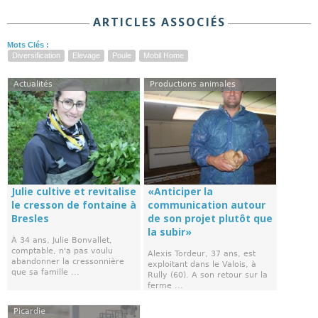
ARTICLES ASSOCIÉS
Mots Clés :
Diversification
Elevage
Poule
Mobil Home
Actualités
Productions animales
Julie cultive et revitalise
«Anticiper la
le cresson de fontaine à
communication autour
Bresles
de son projet plutôt que
la subir»
À 34 ans, Julie Bonvallet,
comptable, n'a pas voulu
Alexis Tordeur, 37 ans, est
abandonner la cressonnière
exploitant dans le Valois, à
que sa famille ...
Rully (60). A son retour sur la
ferme ...
Picardie