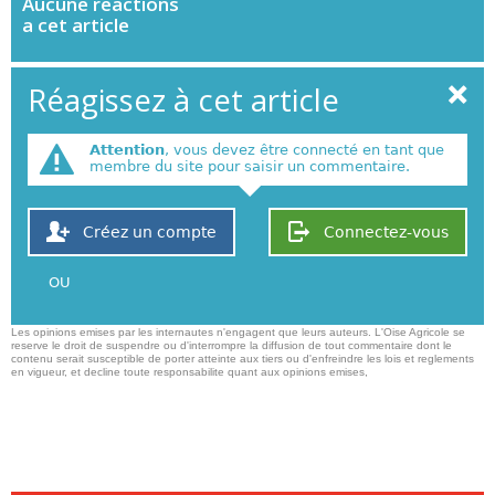
Aucune
reactions
a cet article
Réagissez à cet article
Attention
, vous devez être connecté en tant que
membre du site pour saisir un commentaire.
Créez un compte
Connectez-vous
OU
Les opinions emises par les internautes n'engagent que leurs auteurs. L'Oise Agricole se
reserve le droit de suspendre ou d'interrompre la diffusion de tout commentaire dont le
contenu serait susceptible de porter atteinte aux tiers ou d'enfreindre les lois et reglements
en vigueur, et decline toute responsabilite quant aux opinions emises,