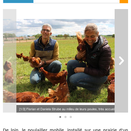
[1/3] Florian et Daniela Strube au milieu de leurs poules, très accueillantes. (©
De loin, le poulailler mobile, installé sur une prairie d'un