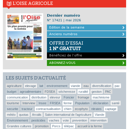
L'OISE AGRICOLE
Dernier numéro
N° 17421 | mai 2026
Edition de la semaine
Anciens numéros
OFFRE D’ESSAI
1 N° GRATUIT
Bénéficiez de l’offre
ABONNEZ-VOUS
LES SUJETS D’ACTUALITÉ
agriculture
elevage
lait
environnement
viande
eau
diversification
pac
budget
agroalimentaire
FDSEA
sécheresse
ruralité
gestion
PAC
communication
distribution
eleveur
Foncier
fromage
machinisme
tourisme
Interview
Insee
FRSEA
ferme
Population
déclaration
santé
securite
tracteur
contractualisation
chien
ecophyto
nitrates
captage
météo
quotas
Arvalis
Salon international de l'agriculture
Viande
Environnement
pesticides
vaches
vote
prevention
intervention
Grandes cultures
promotion
Porcs
télépac
accueil à la ferme