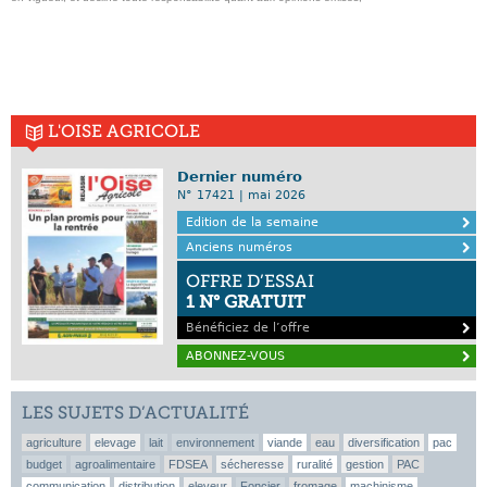
L'OISE AGRICOLE
Dernier numéro
N° 17421 | mai 2026
Edition de la semaine
Anciens numéros
OFFRE D’ESSAI
1 N° GRATUIT
Bénéficiez de l’offre
ABONNEZ-VOUS
LES SUJETS D’ACTUALITÉ
agriculture
elevage
lait
environnement
viande
eau
diversification
pac
budget
agroalimentaire
FDSEA
sécheresse
ruralité
gestion
PAC
communication
distribution
eleveur
Foncier
fromage
machinisme