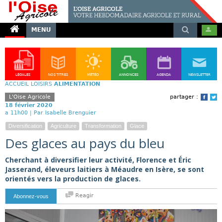
MENU
LÉGALES
NOS TITRES
MÉTÉO
ANNONCES
AGENDA
NEWSLETTER
ACCUEIL
LOISIRS
ALIMENTATION
L'Oise Agricole
partager :
Face
T
18 février 2020
a 11h00 |
Par Isabelle Brenguier
Diversification
Agriculture
Transformation
Glace
Des glaces au pays du bleu
Cherchant à diversifier leur activité, Florence et Éric
Jasserand, éleveurs laitiers à Méaudre en Isère, se sont
orientés vers la production de glaces.
Reagir
Abonnez-vous