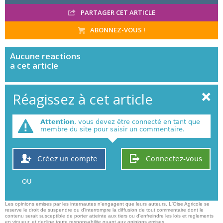
PARTAGER CET ARTICLE
ABONNEZ-VOUS !
Aucune
reactions
a cet article
Réagissez à cet article
Attention
, vous devez être connecté en tant que
membre du site pour saisir un commentaire.
Créez un compte
Connectez-vous
OU
Les opinions emises par les internautes n'engagent que leurs auteurs. L'Oise Agricole se
reserve le droit de suspendre ou d'interrompre la diffusion de tout commentaire dont le
contenu serait susceptible de porter atteinte aux tiers ou d'enfreindre les lois et reglements
en vigueur, et decline toute responsabilite quant aux opinions emises,