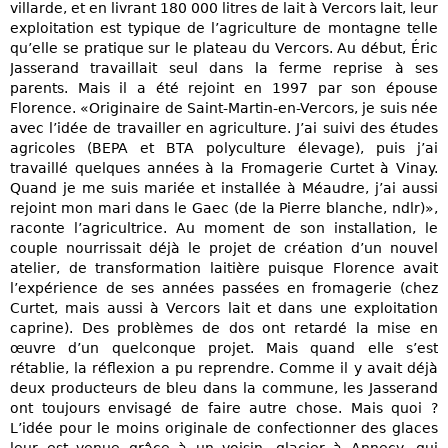
villarde, et en livrant 180 000 litres de lait à Vercors lait, leur
exploitation est typique de l’agriculture de montagne telle
qu’elle se pratique sur le plateau du Vercors. Au début, Éric
Jasserand travaillait seul dans la ferme reprise à ses
parents. Mais il a été rejoint en 1997 par son épouse
Florence. «Originaire de Saint-Martin-en-Vercors, je suis née
avec l’idée de travailler en agriculture. J’ai suivi des études
agricoles (BEPA et BTA polyculture élevage), puis j’ai
travaillé quelques années à la Fromagerie Curtet à Vinay.
Quand je me suis mariée et installée à Méaudre, j’ai aussi
rejoint mon mari dans le Gaec (de la Pierre blanche, ndlr)»,
raconte l’agricultrice. Au moment de son installation, le
couple nourrissait déjà le projet de création d’un nouvel
atelier, de transformation laitière puisque Florence avait
l’expérience de ses années passées en fromagerie (chez
Curtet, mais aussi à Vercors lait et dans une exploitation
caprine). Des problèmes de dos ont retardé la mise en
œuvre d’un quelconque projet. Mais quand elle s’est
rétablie, la réflexion a pu reprendre. Comme il y avait déjà
deux producteurs de bleu dans la commune, les Jasserand
ont toujours envisagé de faire autre chose. Mais quoi ?
L’idée pour le moins originale de confectionner des glaces