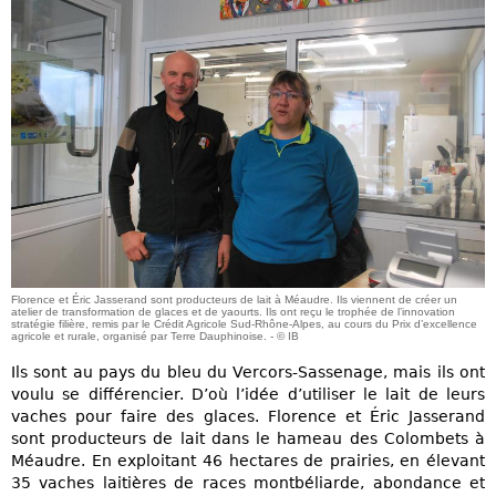
Florence et Éric Jasserand sont producteurs de lait à Méaudre. Ils viennent de créer un
atelier de transformation de glaces et de yaourts. Ils ont reçu le trophée de l’innovation
stratégie filière, remis par le Crédit Agricole Sud-Rhône-Alpes, au cours du Prix d’excellence
agricole et rurale, organisé par Terre Dauphinoise. - © IB
Ils sont au pays du bleu du Vercors-Sassenage, mais ils ont
voulu se différencier. D’où l’idée d’utiliser le lait de leurs
vaches pour faire des glaces. Florence et Éric Jasserand
sont producteurs de lait dans le hameau des Colombets à
Méaudre. En exploitant 46 hectares de prairies, en élevant
35 vaches laitières de races montbéliarde, abondance et