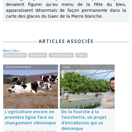
devaient figurer qu’au menu de la Fête du bleu,
apparaissent désormais de façon permanente dans la
carte des glaces du Gaec de la Pierre blanche.
ARTICLES ASSOCIÉS
Mots Clés :
Diversification
Agriculture
Transformation
Glace
Environnement
Oise
L’agriculture encore en
De la fourche à la
première ligne face au
fourchette, un projet
changement climatique
d’installation qui se
démarque
Le Haut Conseil pour le climat