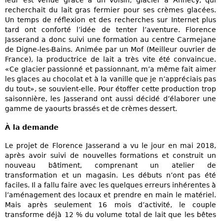
leur est venue grâce à un voisin, glacier à Annecy, qui
recherchait du lait gras fermier pour ses crèmes glacées.
Un temps de réflexion et des recherches sur Internet plus
tard ont conforté l’idée de tenter l’aventure. Florence
Jasserand a donc suivi une formation au centre Carmejane
de Digne-les-Bains. Animée par un Mof (Meilleur ouvrier de
France), la productrice de lait a très vite été convaincue.
«Ce glacier passionné et passionnant, m’a même fait aimer
les glaces au chocolat et à la vanille que je n’appréciais pas
du tout», se souvient-elle. Pour étoffer cette production trop
saisonnière, les Jasserand ont aussi décidé d’élaborer une
gamme de yaourts brassés et de crèmes dessert.
À la demande
Le projet de Florence Jasserand a vu le jour en mai 2018,
après avoir suivi de nouvelles formations et construit un
nouveau bâtiment, comprenant un atelier de
transformation et un magasin. Les débuts n’ont pas été
faciles. Il a fallu faire avec les quelques erreurs inhérentes à
l’aménagement des locaux et prendre en main le matériel.
Mais après seulement 16 mois d’activité, le couple
transforme déjà 12 % du volume total de lait que les bêtes