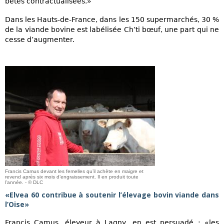
bêtes contractualisées.»
Dans les Hauts-de-France, dans les 150 supermarchés, 30 %
de la viande bovine est labélisée Ch’ti bœuf, une part qui ne
cesse d’augmenter.
Francis Camus devant les femelles qu’il achète en maigre et
revend après six mois d’engraissement. Il en produit toute
l’année. - © DLC
«Elvea 60 contribue à soutenir l’élevage bovin viande dans
l’Oise»
Francis Camus, éleveur à Lagny, en est persuadé : «les