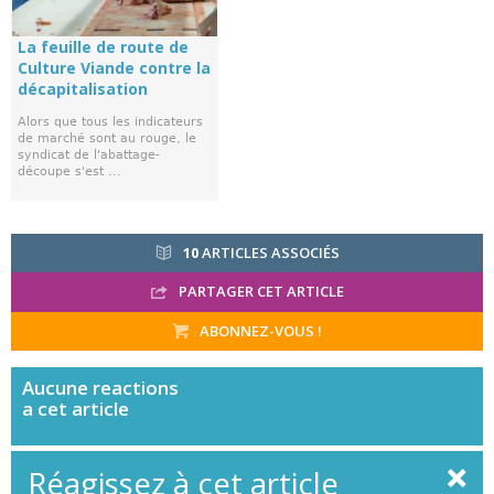
La feuille de route de
Culture Viande contre la
décapitalisation
Alors que tous les indicateurs
de marché sont au rouge, le
syndicat de l'abattage-
découpe s'est ...
10
ARTICLES ASSOCIÉS
PARTAGER CET ARTICLE
ABONNEZ-VOUS !
Aucune
reactions
a cet article
Réagissez à cet article