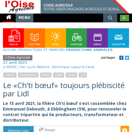
MENU
LÉGALES
NOS TITRES
MÉTÉO
ANNONCES
AGENDA
NEWSLETTER
ACCUEIL
PRODUCTIONS ET MARCHÉS
PRODUCTIONS ANIMALES
L'Oise Agricole
partager :
Face
T
22 avril 2021
a 09h00 |
Par Lucie Debuire, Dominique Lapeyre-Cavé
Viande
Alimentation
Bovin
Label
Elvea
Lidl
Le «Ch’ti bœuf» toujours plébiscité
par Lidl
Le 15 avril 2021, la filière Ch’ti bœuf s’est rassemblée chez
Emmanuel Deboudt, à Ebblinghem (59), pour renouveler le
contrat tripartite qui lie producteurs, transformateur et
distributeur.
Reagir
Abonnez-vous