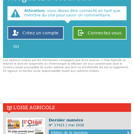
Attention
, vous devez être connecté en tant que
membre du site pour saisir un commentaire.
Créez un compte
Connectez-vous
OU
Les opinions emises par les internautes n'engagent que leurs auteurs. L'Oise Agricole se
reserve le droit de suspendre ou d'interrompre la diffusion de tout commentaire dont le
contenu serait susceptible de porter atteinte aux tiers ou d'enfreindre les lois et reglements
en vigueur, et decline toute responsabilite quant aux opinions emises,
L'OISE AGRICOLE
Dernier numéro
N° 17421 | mai 2026
Edition de la semaine