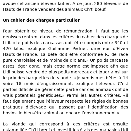
avoue cet ancien éleveur laitier. À ce jour, 280 éleveurs de
Hauts-de-France vendent des animaux Ch’ti bœuf.
Un cahier des charges particulier
Pour obtenir ce niveau de rémunération, il faut que les
génisses rentrent dans les critères du cahier des charges de
Lidl. «Le poids des carcasses doit être compris entre 340 et
420 kilos, explique Guillaume Pedriel, directeur d’Elvea
Hauts-de-France. La bête doit être conformée R, de race
pure charolaise et de moins de dix ans.» Un poids carcasse
assez léger donc, mais cette norme est imposée afin que
Lidl puisse vendre de plus petits morceaux et jouer ainsi sur
le prix des barquettes de viande. «Je vends mes bêtes à 14
voire 16 mois d’engraissement, explique l’éleveur. C’est
parfois difficile de gérer cette partie car ces animaux ont de
vrais potentiels génétiques.» Parmi les autres critères, «il
faut également que l’éleveur respecte les règles de bonnes
pratiques d’élevage qui passent par l’identification des
bovins, le bien-être animal ou encore l’environnement.»
La viande qui correspond à ces critères est ensuite
estampillée Ch’ti bœuf et investit les étals des magasins Lidl